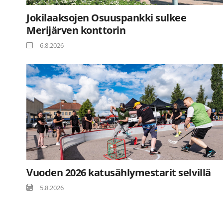
Jokilaaksojen Osuuspankki sulkee
Merijärven konttorin
6.8.2026
Vuoden 2026 katusählymestarit selvillä
5.8.2026