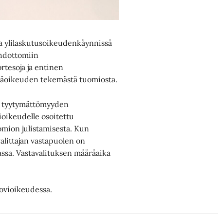
a ylilaskutusoikeudenkäynnissä
hdottomiin
rtesoja ja entinen
räjäoikeuden tekemästä tuomiosta.
ut tyytymättömyyden
oikeudelle osoitettu
omion julistamisesta. Kun
alittajan vastapuolen on
ssa. Vastavalituksen määräaika
 hovioikeudessa.