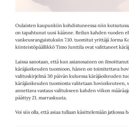
Oulaisten kaupunkiin kohdistuneessa niin kutsutuss
on tapahtunut uusi käänne. Reilun kahden vuoden e
vankeusrangaistuksiin 7.10. tuomitut yrittäjä Jorma Ko
kiinteistöpäällikkö Timo Junttila ovat valittaneet kä
Laissa sanotaan, että kun asianosainen on ilmoittan
käräjäoikeuden tuomioon, hänen on toimitettava hovi
valituskirjelmä 30 päivän kuluessa käräjäoikeuden tu
käräjäoikeuden tuomiosta valitetaan hovioikeuteen, v
annettava vastaus valitukseen kahden viikon määräaja
päättyy 21. marraskuuta.
Voi siis olla, että asiaa tullaan käsittelemään jatkossa