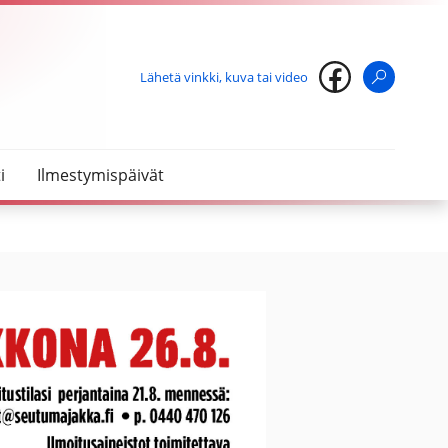
Lähetä vinkki, kuva tai video
Haku
i
Ilmestymispäivät