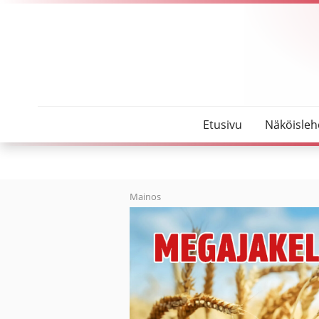
SeutuMajakka
Kortesoja ja Junttila valittivat tuomiosta
Etusivu
Näköisleh
Mainos