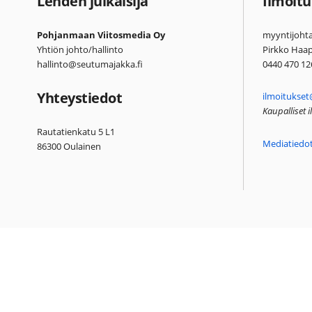
Lehden julkaisija
Ilmoitu
Pohjanmaan Viitosmedia Oy
myyntijohta
Yhtiön johto/hallinto
Pirkko Haa
hallinto@seutumajakka.fi
0440 470 12
Yhteystiedot
ilmoitukset
Kaupalliset 
Rautatienkatu 5 L1
Mediatiedo
86300 Oulainen