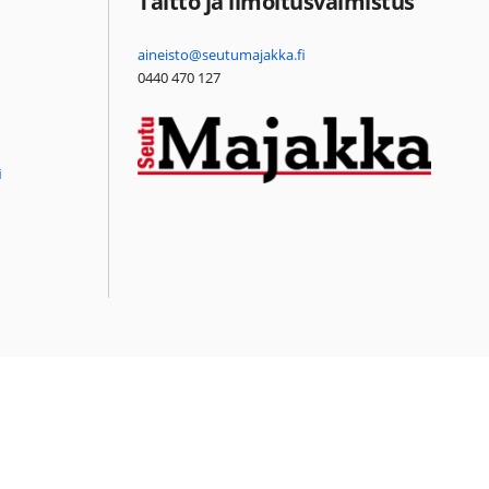
Taitto ja ilmoitusvalmistus
aineisto@seutumajakka.fi
0440 470 127
i