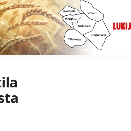
ila
sta