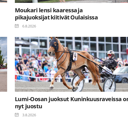
Moukari lensi kaaressa ja
pikajuoksijat kiitivät Oulaisissa
6.8.2026
Lumi-Oosan juoksut Kuninkuusraveissa o
nyt juostu
3.8.2026