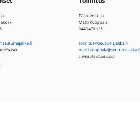
kset
Toimitus
ja
Päätoimittaja
pakoski
Matti Kuoppala
6
0440 470 125
@seutumajakka.fi
toimitus@seutumajakka.fi
ilmoitukset
matti.kuoppala@seutumajakka.f
Toimitukselliset asiat
t