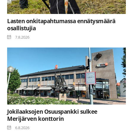
Lasten onkitapahtumassa ennätysmäärä
osallistujia
7.8.2026
Jokilaaksojen Osuuspankki sulkee
Merijärven konttorin
6.8.2026