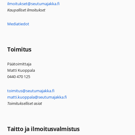
ilmoitukset@seutumajakka.fi
Kaupalliset ilmoitukset
Mediatiedot
Toimitus
Päätoimittaja
Matti Kuoppala
0440 470 125
toimitus@seutumajakka.fi
matti.kuoppala@seutumajakka.fi
Toimitukselliset asiat
Taitto ja ilmoitusvalmistus