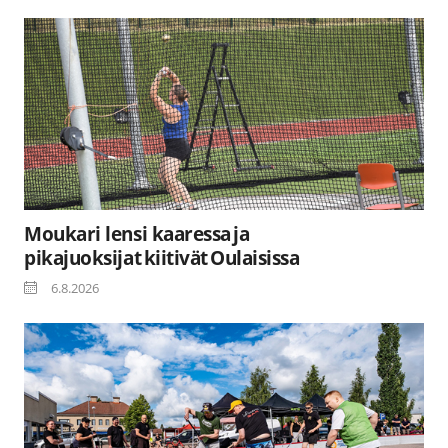
Moukari lensi kaaressa ja
pikajuoksijat kiitivät Oulaisissa
6.8.2026