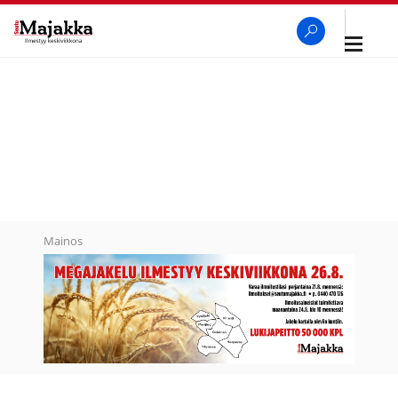
Avaa
navigaa
SeutuMajakka
Haku
Mainos