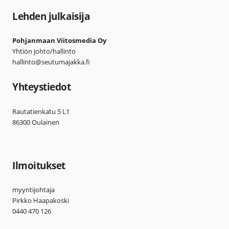
Lehden julkaisija
Pohjanmaan Viitosmedia Oy
Yhtiön johto/hallinto
hallinto@seutumajakka.fi
Yhteystiedot
Rautatienkatu 5 L1
86300 Oulainen
Ilmoitukset
myyntijohtaja
Pirkko Haapakoski
0440 470 126