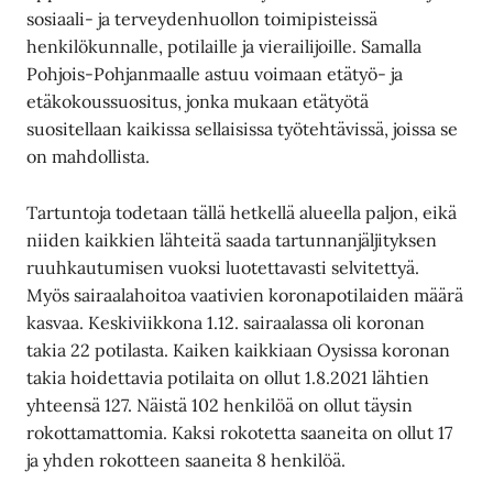
sosiaali- ja terveydenhuollon toimipisteissä
henkilökunnalle, potilaille ja vierailijoille. Samalla
Pohjois-Pohjanmaalle astuu voimaan etätyö- ja
etäkokoussuositus, jonka mukaan etätyötä
suositellaan kaikissa sellaisissa työtehtävissä, joissa se
on mahdollista.
Tartuntoja todetaan tällä hetkellä alueella paljon, eikä
niiden kaikkien lähteitä saada tartunnanjäljityksen
ruuhkautumisen vuoksi luotettavasti selvitettyä.
Myös sairaalahoitoa vaativien koronapotilaiden määrä
kasvaa. Keskiviikkona 1.12. sairaalassa oli koronan
takia 22 potilasta. Kaiken kaikkiaan Oysissa koronan
takia hoidettavia potilaita on ollut 1.8.2021 lähtien
yhteensä 127. Näistä 102 henkilöä on ollut täysin
rokottamattomia. Kaksi rokotetta saaneita on ollut 17
ja yhden rokotteen saaneita 8 henkilöä.