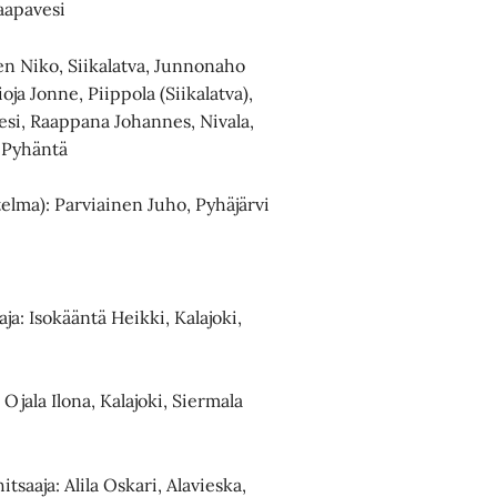
aapavesi
n Niko, Siikalatva, Junnonaho
oja Jonne, Piippola (Siikalatva),
si, Raappana Johannes, Nivala,
, Pyhäntä
elma): Parviainen Juho, Pyhäjärvi
a: Isokääntä Heikki, Kalajoki,
Ojala Ilona, Kalajoki, Siermala
saaja: Alila Oskari, Alavieska,