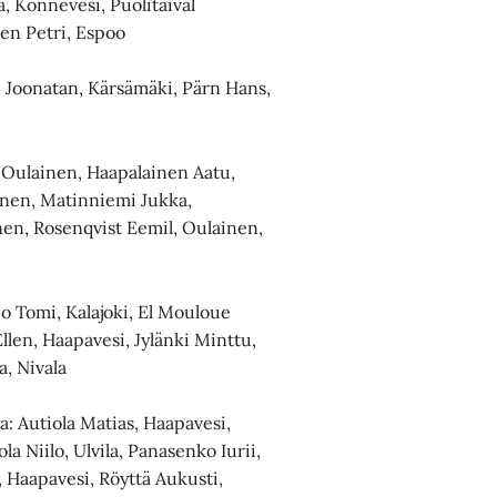
a, Konnevesi, Puolitaival
en Petri, Espoo
 Joonatan, Kärsämäki, Pärn Hans,
, Oulainen, Haapalainen Aatu,
ainen, Matinniemi Jukka,
inen, Rosenqvist Eemil, Oulainen,
io Tomi, Kalajoki, El Mouloue
Ellen, Haapavesi, Jylänki Minttu,
a, Nivala
a: Autiola Matias, Haapavesi,
la Niilo, Ulvila, Panasenko Iurii,
, Haapavesi, Röyttä Aukusti,