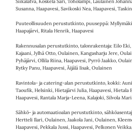
Siikalatva, Koskela Sari, Toholampi, Laulainen Johann
Susanna, Haapavesi, Savikoski Nea, Haapavesi, Taskin
Puuteollisuuden perustutkinto, puuseppä: Myllymäki
Haapajärvi, Ritala Henrik, Haapavesi
Rakennusalan perustutkinto, talonrakentaja: Eilo Eki
Kajaani, Jylhä Otto, Oulainen, Kangasharju Jere, Oul
Pyhäjärvi, Ollila Riina, Haapavesi, Pyrrö Jaakko, Oula
Rytky Panu, Haapavesi, Äijälä Iisak, Oulainen
Ravintola- ja catering-alan perustutkinto, kokki: Aun
Taoufik, Helsinki, Hietajärvi Julia, Haapavesi, Hietala 
Haapavesi, Rantala Marja-Leena, Kalajoki, Silvola Mari
Sähkö- ja automaatioalan perustutkinto, sähköasentaj
Hertteli Ilari, Oulainen, Jaakola Jani, Oulainen, Kleemo
Haapavesi, Pekkala Jussi, Haapavesi, Pelkonen Veikka