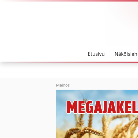
SeutuMajakka
Koulutuskeskus Jedusta valmistuneet keväällä 20
Etusivu
Näköisleh
Mainos