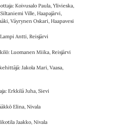
taja: Koivusalo Paula, Ylivieska,
iltaniemi Ville, Haapajärvi,
äki, Väyrynen Oskari, Haapavesi
Lampi Antti, Reisjärvi
nkilö: Luomanen Miika, Reisjärvi
ehittäjä: Jakola Mari, Vaasa,
a: Erkkilä Juha, Sievi
ääkkö Elina, Nivala
kotila Jaakko, Nivala