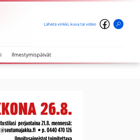
Lähetä vinkki, kuva tai video
Haku
i
Ilmestymispäivät