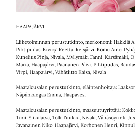
HAAPAJÄRVI
Liiketoiminnan perustutkinto, merkonomi: Häkkilä Ass
Pihtipudas, Kivioja Reetta, Reisjärvi, Komu Aino, Pyh
Kunelius Pinja, Nivala, Myllymäki Fanni, Kärsämäki, Oja
Maria, Haapajärvi, Paananen Päivi, Pihtipudas, Raudas
Virpi, Haapajärvi, Vähätiitto Kaisa, Nivala
Maatalousalan perustutkinto, eläintenhoitaja: Laakso
Näpänkangas Emma, Haapavesi
Maatalousalan perustutkinto, maaseutuyrittäjä: Kokko
Timi, Siikalatva, Tölli Tuukka, Nivala, Vähäsöyrinki Juss
Javanainen Niko, Haapajärvi, Korhonen Henri, Kinnula,