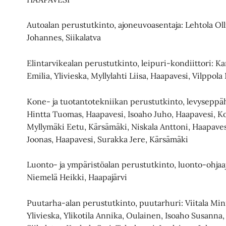
Autoalan perustutkinto, ajoneuvoasentaja: Lehtola Ol
Johannes, Siikalatva
Elintarvikealan perustutkinto, leipuri-kondiittori: Kan
Emilia, Ylivieska, Myllylahti Liisa, Haapavesi, Vilppola
Kone- ja tuotantotekniikan perustutkinto, levyseppähi
Hintta Tuomas, Haapavesi, Isoaho Juho, Haapavesi, Ko
Myllymäki Eetu, Kärsämäki, Niskala Anttoni, Haapaves
Joonas, Haapavesi, Surakka Jere, Kärsämäki
Luonto- ja ympäristöalan perustutkinto, luonto-ohjaa
Niemelä Heikki, Haapajärvi
Puutarha-alan perustutkinto, puutarhuri: Viitala Min
Ylivieska, Ylikotila Annika, Oulainen, Isoaho Susanna,