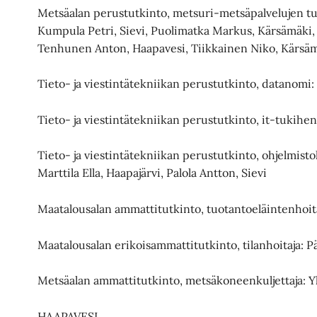
Metsäalan perustutkinto, metsuri-metsäpalvelujen tuot
Kumpula Petri, Sievi, Puolimatka Markus, Kärsämäki, S
Tenhunen Anton, Haapavesi, Tiikkainen Niko, Kärsäm
Tieto- ja viestintätekniikan perustutkinto, datanomi: 
Tieto- ja viestintätekniikan perustutkinto, it-tukihe
Tieto- ja viestintätekniikan perustutkinto, ohjelmistok
Marttila Ella, Haapajärvi, Palola Antton, Sievi
Maatalousalan ammattitutkinto, tuotantoeläintenhoitaj
Maatalousalan erikoisammattitutkinto, tilanhoitaja: P
Metsäalan ammattitutkinto, metsäkoneenkuljettaja: Yli
HAAPAVESI