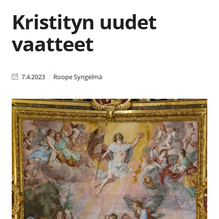
Kristityn uudet
vaatteet
7.4.2023
Roope Syngelmä