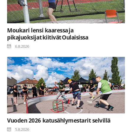
Moukari lensi kaaressa ja
pikajuoksijat kiitivät Oulaisissa
6.8.2026
Vuoden 2026 katusählymestarit selvillä
5.8.2026