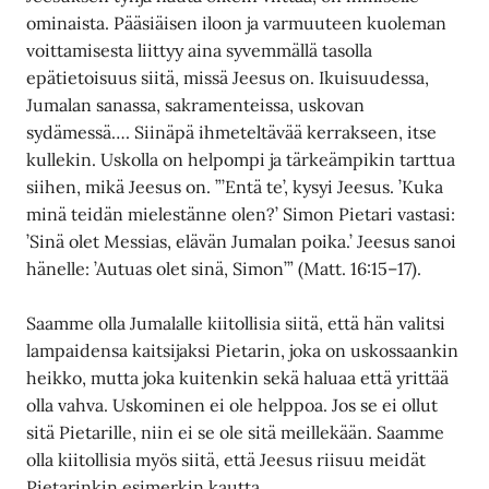
ominaista. Pääsiäisen iloon ja varmuuteen kuoleman
voittamisesta liittyy aina syvemmällä tasolla
epätietoisuus siitä, missä Jeesus on. Ikuisuudessa,
Jumalan sanassa, sakramenteissa, uskovan
sydämessä…. Siinäpä ihmeteltävää kerrakseen, itse
kullekin. Uskolla on helpompi ja tärkeämpikin tarttua
siihen, mikä Jeesus on. ”’Entä te’, kysyi Jeesus. ’Kuka
minä teidän mielestänne olen?’ Simon Pietari vastasi:
’Sinä olet Messias, elävän Jumalan poika.’ Jeesus sanoi
hänelle: ’Autuas olet sinä, Simon’” (Matt. 16:15–17).
Saamme olla Jumalalle kiitollisia siitä, että hän valitsi
lampaidensa kaitsijaksi Pietarin, joka on uskossaankin
heikko, mutta joka kuitenkin sekä haluaa että yrittää
olla vahva. Uskominen ei ole helppoa. Jos se ei ollut
sitä Pietarille, niin ei se ole sitä meillekään. Saamme
olla kiitollisia myös siitä, että Jeesus riisuu meidät
Pietarinkin esimerkin kautta