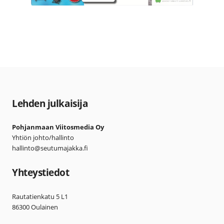
Lehden julkaisija
Pohjanmaan Viitosmedia Oy
Yhtiön johto/hallinto
hallinto@seutumajakka.fi
Yhteystiedot
Rautatienkatu 5 L1
86300 Oulainen