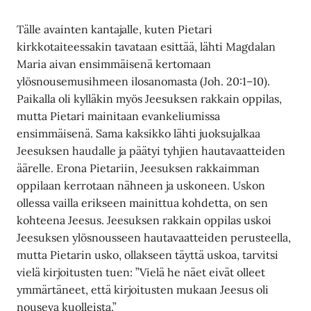
Tälle avainten kantajalle, kuten Pietari
kirkkotaiteessakin tavataan esittää, lähti Magdalan
Maria aivan ensimmäisenä kertomaan
ylösnousemusihmeen ilosanomasta (Joh. 20:1–10).
Paikalla oli kylläkin myös Jeesuksen rakkain oppilas,
mutta Pietari mainitaan evankeliumissa
ensimmäisenä. Sama kaksikko lähti juoksujalkaa
Jeesuksen haudalle ja päätyi tyhjien hautavaatteiden
äärelle. Erona Pietariin, Jeesuksen rakkaimman
oppilaan kerrotaan nähneen ja uskoneen. Uskon
ollessa vailla erikseen mainittua kohdetta, on sen
kohteena Jeesus. Jeesuksen rakkain oppilas uskoi
Jeesuksen ylösnousseen hautavaatteiden perusteella,
mutta Pietarin usko, ollakseen täyttä uskoa, tarvitsi
vielä kirjoitusten tuen: ”Vielä he näet eivät olleet
ymmärtäneet, että kirjoitusten mukaan Jeesus oli
nouseva kuolleista.”