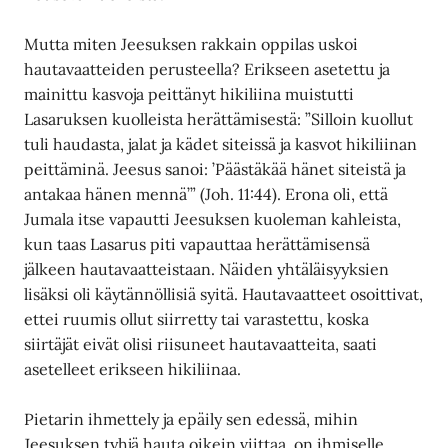
Mutta miten Jeesuksen rakkain oppilas uskoi
hautavaatteiden perusteella? Erikseen asetettu ja
mainittu kasvoja peittänyt hikiliina muistutti
Lasaruksen kuolleista herättämisestä: ”Silloin kuollut
tuli haudasta, jalat ja kädet siteissä ja kasvot hikiliinan
peittäminä. Jeesus sanoi: ’Päästäkää hänet siteistä ja
antakaa hänen mennä’” (Joh. 11:44). Erona oli, että
Jumala itse vapautti Jeesuksen kuoleman kahleista,
kun taas Lasarus piti vapauttaa herättämisensä
jälkeen hautavaatteistaan. Näiden yhtäläisyyksien
lisäksi oli käytännöllisiä syitä. Hautavaatteet osoittivat,
ettei ruumis ollut siirretty tai varastettu, koska
siirtäjät eivät olisi riisuneet hautavaatteita, saati
asetelleet erikseen hikiliinaa.
Pietarin ihmettely ja epäily sen edessä, mihin
Jeesuksen tyhjä hauta oikein viittaa, on ihmiselle