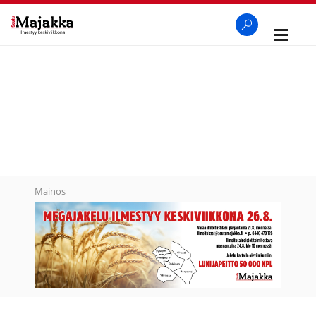
Avaa
navigaa
SeutuMajakka
Haku
Mainos