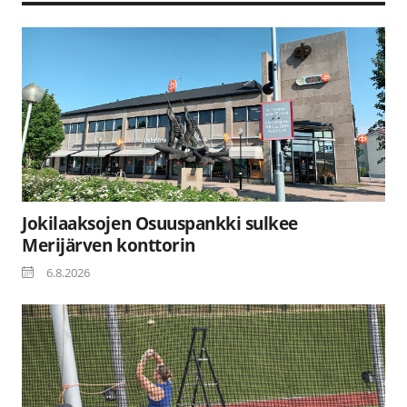
Jokilaaksojen Osuuspankki sulkee
Merijärven konttorin
6.8.2026