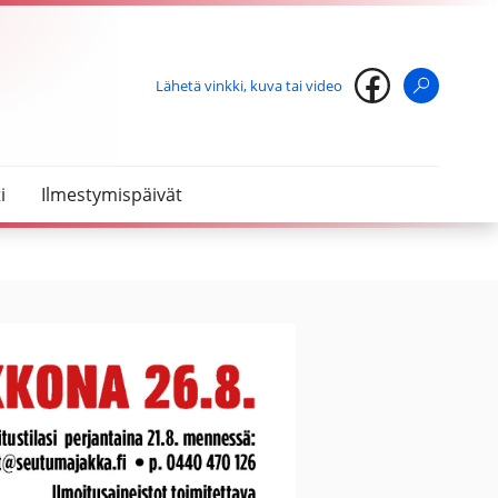
Lähetä vinkki, kuva tai video
Haku
i
Ilmestymispäivät