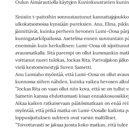
Oulun Äimärautiolla käytyjen Kuninkuusravien kuning
Sinisiin t-paitoihin sonnustautunut kannattajajoukk
ulkokatsomossa kynsiään pureksien. Anu, Elina, pikk
jännittävät, kuinka perheen hevonen Lumi-Oosa pär
kuningatarkilpailussa. Asetelma ennen sunnuntain p
enemmän kuin herkullinen: Lumi-Oosa oli sijoittunut 
avausmatkalla. Sitä parempi on ollut kummankin mat
voittanut nuori tulokas, Jockas Rita. Parivaljakon jäl
vielä kestomenestyjä Suven Sametti.
Anu Lumiaho myöntää, että Lumi-Oosa on ollut avausm
kunnossa siihen nähden, kuinka vaikea hevosen alkuk
”Jockas Rita on vaan ollut niin kova, että se on tullut
Sametin kanssa ehdottomasti kisan ennakkosuosikkej
Aikaa kaiken ratkaisevaan päätösmatkaan on enää rei
myöntää, että pitkä matka on Lumi-Oosalle kaikista p
loppusijoituksen suhteen ovat varsin maltilliset.
”Toivottavasti se jaksaa juosta koko matkan, että tulee