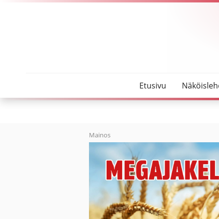
SeutuMajakka
Kunnonajoituksen mestari
Etusivu
Näköisleh
Mainos