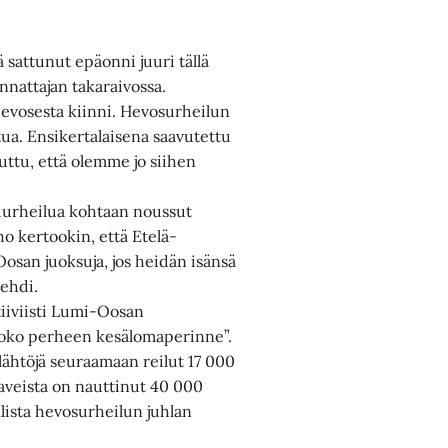
sattunut epäonni juuri tällä
nattajan takaraivossa.
 hevosesta kiinni. Hevosurheilun
tua. Ensikertalaisena saavutettu
juttu, että olemme jo siihen
iurheilua kohtaan noussut
 kertookin, että Etelä-
san juoksuja, jos heidän isänsä
 ehdi.
iiviisti Lumi-Oosan
 koko perheen kesälomaperinne”.
lähtöjä seuraamaan reilut 17 000
aveista on nauttinut 40 000
lista hevosurheilun juhlan