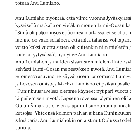
toteaa Anu Lumiaho.
Anu Lumiaho myöntää, että viime vuonna Jyväskylässä 
kyseisellä matkalla on vieläkin monen Lumi-Oosan kan
”Siinä oli paljon myös epäonnea matkassa, ei se ollut
luonne on vaan sellainen, että mitä tahansa voi tapah
voitto kaksi vuotta sitten oli kuitenkin niin mieletön 
todella tyytyväisiä”, hymyilee Anu Lumiaho.
Anu Lumiahon ja muiden sisarusten mielenkiinto rav
selvästi Lumi-Oosan menestyksen myötä. Anu Lumiaho
Suomessa asuvina he käyvät usein katsomassa Lumi-Oo
ja hevosen omistaja Markku Lumiaho ei paikan päälle
”Kuninkuusraveissa olemme käyneet nyt pari vuotta t
kilpailemisen myötä. Lapsena raveissa käyminen oli
Oulun Äimärautiolle on saapunut sunnuntaina finaali
katsojaa. Yhteensä kolmen päivän aikana Kuninkuusr
silmäparia. Anu Lumiahokin on aistinut Oulussa todel
tuntua.