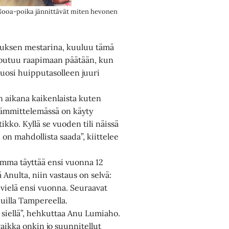
 Nooa-poika jännittävät miten hevonen
oituksen mestarina, kuuluu tämä
joutuu raapimaan päätään, kun
vuosi huipputasolleen juuri
n aikana kaikenlaista kuten
 Lämmittelemässä on käyty
ikko. Kyllä se vuoden tili näissä
 on mahdollista saada”, kiittelee
amma täyttää ensi vuonna 12
Anulta, niin vastaus on selvä:
 vielä ensi vuonna. Seuraavat
uilla Tampereella.
siellä”, hehkuttaa Anu Lumiaho.
aikka onkin jo suunnitellut