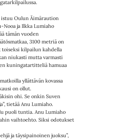
atarkilpailussa.
o istuu Oulun Äimäraution
u-Nooa ja Ilkka Lumiaho
jää tämän vuoden
äätösmatkaa, 3100 metriä on
toiseksi kilpailun kahdella
kan niukasti mutta varmasti
keen kuningatartitteliä hamuaa
atkoilla yllättävän kovassa
ausi on ollut.
 väkisin ohi. Se onkin Suven
a”, tietää Anu Lumiaho.
lu puoli tuntia. Anu Lumiaho
ahin vaihtoehto. Siksi odotukset
 ehjä ja täysipainoinen juoksu”,