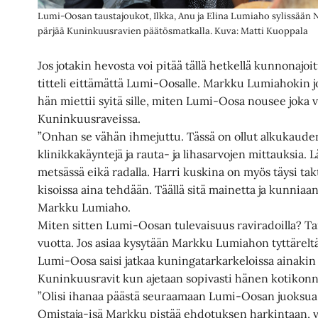
Lumi-Oosan taustajoukot, Ilkka, Anu ja Elina Lumiaho sylissään
pärjää Kuninkuusravien päätösmatkalla. Kuva: Matti Kuoppala
Jos jotakin hevosta voi pitää tällä hetkellä kunnonaj
titteli eittämättä Lumi-Oosalle. Markku Lumiahokin 
hän miettii syitä sille, miten Lumi-Oosa nousee joka 
Kuninkuusraveissa.
”Onhan se vähän ihmejuttu. Tässä on ollut alkukaude
klinikkakäyntejä ja rauta- ja lihasarvojen mittauksia.
metsässä eikä radalla. Harri kuskina on myös täysi takt
kisoissa aina tehdään. Täällä sitä mainetta ja kunniaan
Markku Lumiaho.
Miten sitten Lumi-Oosan tulevaisuus raviradoilla? T
vuotta. Jos asiaa kysytään Markku Lumiahon tyttäreltä 
Lumi-Oosa saisi jatkaa kuningatarkarkeloissa ainakin
Kuninkuusravit kun ajetaan sopivasti hänen kotikonn
”Olisi ihanaa päästä seuraamaan Lumi-Oosan juoksua 
Omistaja-isä Markku pistää ehdotuksen harkintaan, v