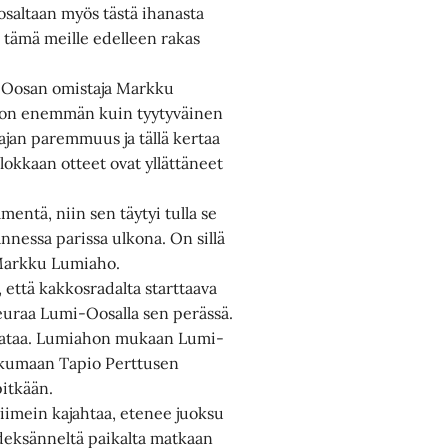
osaltaan myös tästä ihanasta
tämä meille edelleen rakas
i-Oosan omistaja Markku
n on enemmän kuin tyytyväinen
tajan paremmuus ja tällä kertaa
lokkaan otteet ovat yllättäneet
mentä, niin sen täytyi tulla se
nnessa parissa ulkona. On sillä
a Markku Lumiaho.
että kakkosradalta starttaava
seuraa Lumi-Oosalla sen perässä.
a rataa. Lumiahon mukaan Lumi-
ikkumaan Tapio Perttusen
itkään.
iimein kajahtaa, etenee juoksu
deksänneltä paikalta matkaan