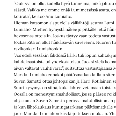
”Oulussa on ollut todella hyvä tunnelma, mikä johtuu 
säästä. Vaikka me emme enää Lumimetsässä asuta, on 
kotirata”, kertoo Anu Lumiaho.
Hieman katsomon alapuolella välilähtöjä seuraa Lum
Lumiaho. Miehen hymystä näkee jo pitkälle, että hä
hevosensa otteisiin. Joskus täytyy vaan todeta vastus
Jockas Rita on ollut häikäisevän suvereeni. Nuoren tu
ravikonkari Lumiahonkin.
”Jos edellisessäkin lähdössä kärki tuli lopun kahtakym
kahdeksaatoista tai yhdeksäätoista. Juoksi vielä kolma
aivan valtavat vauhtivarat”, suitsuttaa vastustajaans
Markku Lumiaho ennakoi päätösmatkan kulkua siten, 
Suven Sametti ottaa johtopaikan ja Harri Kotilainen 
Suuri kysymys on siinä, kuka lähtee vetämään toist
Oosalla on menestymismahdolliset, jos se pääsee ro
ohjastaman Suven Sametin perässä mahdollisimman p
Ja kun lähtölaukaus kuningatarkisan päätösmatkalle v
juuri Markku Lumiahon käsikirjoituksen mukaan. Yh