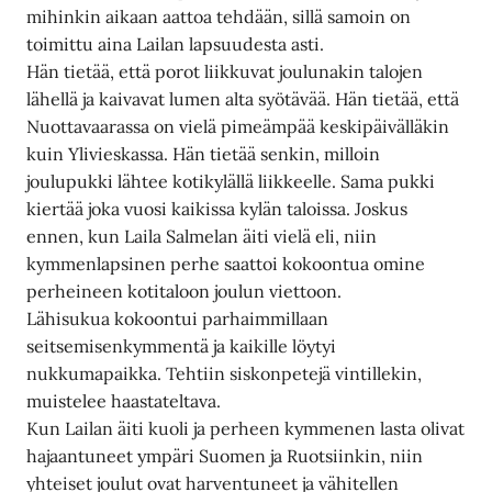
mihinkin aikaan aattoa tehdään, sillä samoin on
toimittu aina Lailan lapsuudesta asti.
Hän tietää, että porot liikkuvat joulunakin talojen
lähellä ja kaivavat lumen alta syötävää. Hän tietää, että
Nuottavaarassa on vielä pimeämpää keskipäivälläkin
kuin Ylivieskassa. Hän tietää senkin, milloin
joulupukki lähtee kotikylällä liikkeelle. Sama pukki
kiertää joka vuosi kaikissa kylän taloissa. Joskus
ennen, kun Laila Salmelan äiti vielä eli, niin
kymmenlapsinen perhe saattoi kokoontua omine
perheineen kotitaloon joulun viettoon.
Lähisukua kokoontui parhaimmillaan
seitsemisenkymmentä ja kaikille löytyi
nukkumapaikka. Tehtiin siskonpetejä vintillekin,
muistelee haastateltava.
Kun Lailan äiti kuoli ja perheen kymmenen lasta olivat
hajaantuneet ympäri Suomen ja Ruotsiinkin, niin
yhteiset joulut ovat harventuneet ja vähitellen