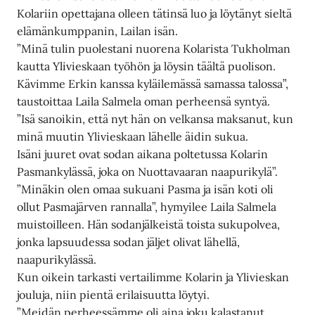
Kolariin opettajana olleen tätinsä luo ja löytänyt sieltä
elämänkumppanin, Lailan isän.
”Minä tulin puolestani nuorena Kolarista Tukholman
kautta Ylivieskaan työhön ja löysin täältä puolison.
Kävimme Erkin kanssa kyläilemässä samassa talossa”,
taustoittaa Laila Salmela oman perheensä syntyä.
”Isä sanoikin, että nyt hän on velkansa maksanut, kun
minä muutin Ylivieskaan lähelle äidin sukua.
Isäni juuret ovat sodan aikana poltetussa Kolarin
Pasmankylässä, joka on Nuottavaaran naapurikylä”.
”Minäkin olen omaa sukuani Pasma ja isän koti oli
ollut Pasmajärven rannalla”, hymyilee Laila Salmela
muistoilleen. Hän sodanjälkeistä toista sukupolvea,
jonka lapsuudessa sodan jäljet olivat lähellä,
naapurikylässä.
Kun oikein tarkasti vertailimme Kolarin ja Ylivieskan
jouluja, niin pientä erilaisuutta löytyi.
”Meidän perheessämme oli aina joku kalastanut