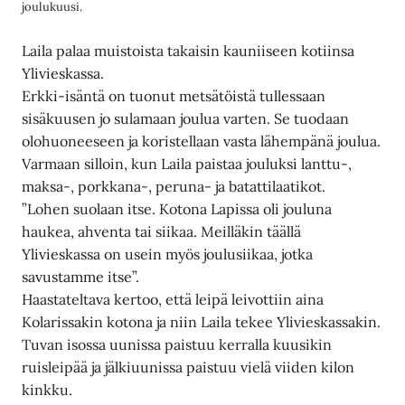
joulukuusi.
Laila palaa muistoista takaisin kauniiseen kotiinsa
Ylivieskassa.
Erkki-isäntä on tuonut metsätöistä tullessaan
sisäkuusen jo sulamaan joulua varten. Se tuodaan
olohuoneeseen ja koristellaan vasta lähempänä joulua.
Varmaan silloin, kun Laila paistaa jouluksi lanttu-,
maksa-, porkkana-, peruna- ja batattilaatikot.
”Lohen suolaan itse. Kotona Lapissa oli jouluna
haukea, ahventa tai siikaa. Meilläkin täällä
Ylivieskassa on usein myös joulusiikaa, jotka
savustamme itse”.
Haastateltava kertoo, että leipä leivottiin aina
Kolarissakin kotona ja niin Laila tekee Ylivieskassakin.
Tuvan isossa uunissa paistuu kerralla kuusikin
ruisleipää ja jälkiuunissa paistuu vielä viiden kilon
kinkku.