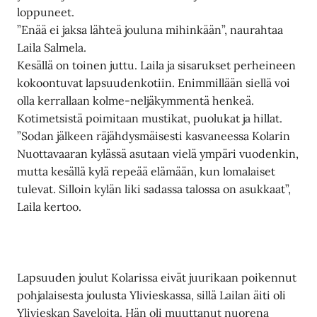
loppuneet.
”Enää ei jaksa lähteä jouluna mihinkään”, naurahtaa
Laila Salmela.
Kesällä on toinen juttu. Laila ja sisarukset perheineen
kokoontuvat lapsuudenkotiin. Enimmillään siellä voi
olla kerrallaan kolme-neljäkymmentä henkeä.
Kotimetsistä poimitaan mustikat, puolukat ja hillat.
”Sodan jälkeen räjähdysmäisesti kasvaneessa Kolarin
Nuottavaaran kylässä asutaan vielä ympäri vuodenkin,
mutta kesällä kylä repeää elämään, kun lomalaiset
tulevat. Silloin kylän liki sadassa talossa on asukkaat”,
Laila kertoo.
Lapsuuden joulut Kolarissa eivät juurikaan poikennut
pohjalaisesta joulusta Ylivieskassa, sillä Lailan äiti oli
Ylivieskan Saveloita. Hän oli muuttanut nuorena