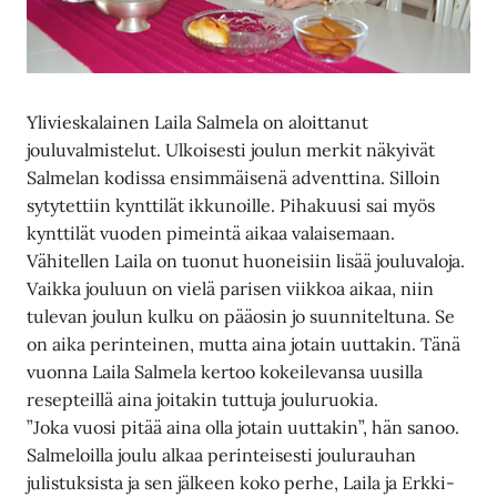
Ylivieskalainen Laila Salmela on aloittanut
jouluvalmistelut. Ulkoisesti joulun merkit näkyivät
Salmelan kodissa ensimmäisenä adventtina. Silloin
sytytettiin kynttilät ikkunoille. Pihakuusi sai myös
kynttilät vuoden pimeintä aikaa valaisemaan.
Vähitellen Laila on tuonut huoneisiin lisää jouluvaloja.
Vaikka jouluun on vielä parisen viikkoa aikaa, niin
tulevan joulun kulku on pääosin jo suunniteltuna. Se
on aika perinteinen, mutta aina jotain uuttakin. Tänä
vuonna Laila Salmela kertoo kokeilevansa uusilla
resepteillä aina joitakin tuttuja jouluruokia.
”Joka vuosi pitää aina olla jotain uuttakin”, hän sanoo.
Salmeloilla joulu alkaa perinteisesti joulurauhan
julistuksista ja sen jälkeen koko perhe, Laila ja Erkki-