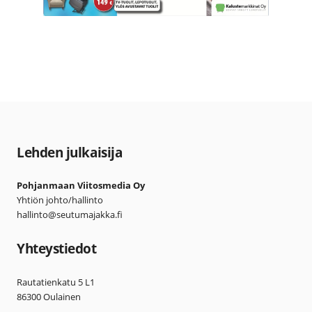
Lehden julkaisija
Pohjanmaan Viitosmedia Oy
Yhtiön johto/hallinto
hallinto@seutumajakka.fi
Yhteystiedot
Rautatienkatu 5 L1
86300 Oulainen