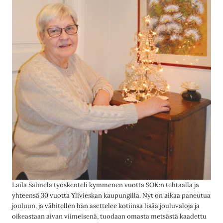
Laila Salmela työskenteli kymmenen vuotta SOK:n tehtaalla ja
yhteensä 30 vuotta Ylivieskan kaupungilla. Nyt on aikaa paneutua
jouluun, ja vähitellen hän asettelee kotiinsa lisää jouluvaloja ja
oikeastaan aivan viimeisenä, tuodaan omasta metsästä kaadettu