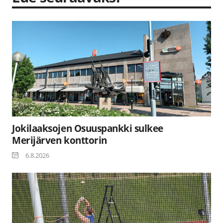
Jokilaaksojen Osuuspankki sulkee
Merijärven konttorin
6.8.2026