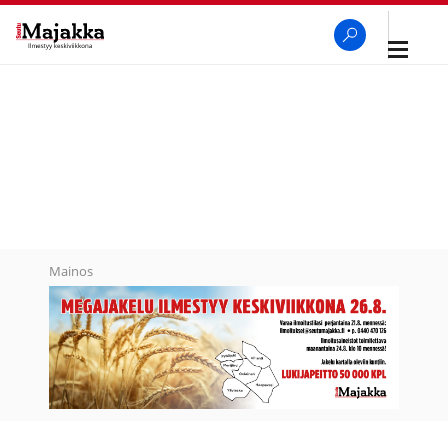
Avaa
navigaa
SeutuMajakka
Haku
Mainos