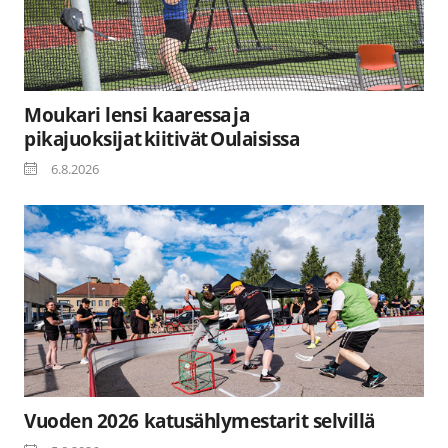
Moukari lensi kaaressa ja
pikajuoksijat kiitivät Oulaisissa
6.8.2026
Vuoden 2026 katusählymestarit selvillä