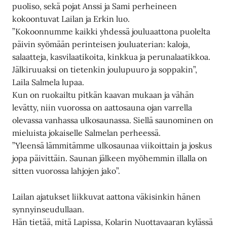
puoliso, sekä pojat Anssi ja Sami perheineen
kokoontuvat Lailan ja Erkin luo.
”Kokoonnumme kaikki yhdessä jouluaattona puolelta
päivin syömään perinteisen jouluaterian: kaloja,
salaatteja, kasvilaatikoita, kinkkua ja perunalaatikkoa.
Jälkiruuaksi on tietenkin joulupuuro ja soppakin”,
Laila Salmela lupaa.
Kun on ruokailtu pitkän kaavan mukaan ja vähän
levätty, niin vuorossa on aattosauna ojan varrella
olevassa vanhassa ulkosaunassa. Siellä saunominen on
mieluista jokaiselle Salmelan perheessä.
”Yleensä lämmitämme ulkosaunaa viikoittain ja joskus
jopa päivittäin. Saunan jälkeen myöhemmin illalla on
sitten vuorossa lahjojen jako”.
Lailan ajatukset liikkuvat aattona väkisinkin hänen
synnyinseudullaan.
Hän tietää, mitä Lapissa, Kolarin Nuottavaaran kylässä