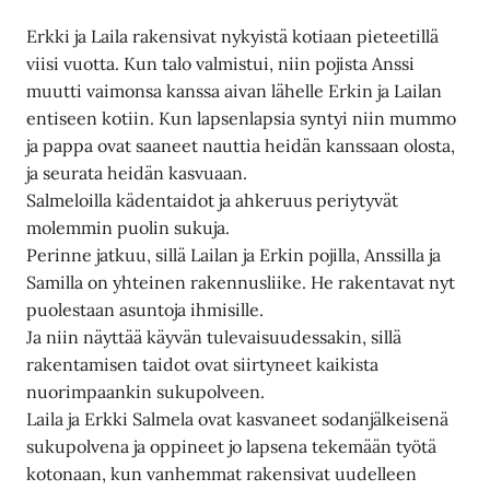
Erkki ja Laila rakensivat nykyistä kotiaan pieteetillä
viisi vuotta. Kun talo valmistui, niin pojista Anssi
muutti vaimonsa kanssa aivan lähelle Erkin ja Lailan
entiseen kotiin. Kun lapsenlapsia syntyi niin mummo
ja pappa ovat saaneet nauttia heidän kanssaan olosta,
ja seurata heidän kasvuaan.
Salmeloilla kädentaidot ja ahkeruus periytyvät
molemmin puolin sukuja.
Perinne jatkuu, sillä Lailan ja Erkin pojilla, Anssilla ja
Samilla on yhteinen rakennusliike. He rakentavat nyt
puolestaan asuntoja ihmisille.
Ja niin näyttää käyvän tulevaisuudessakin, sillä
rakentamisen taidot ovat siirtyneet kaikista
nuorimpaankin sukupolveen.
Laila ja Erkki Salmela ovat kasvaneet sodanjälkeisenä
sukupolvena ja oppineet jo lapsena tekemään työtä
kotonaan, kun vanhemmat rakensivat uudelleen