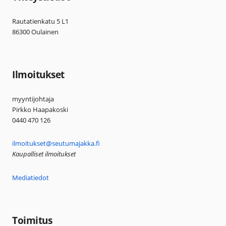
Rautatienkatu 5 L1
86300 Oulainen
Ilmoitukset
myyntijohtaja
Pirkko Haapakoski
0440 470 126
ilmoitukset@seutumajakka.fi
Kaupalliset ilmoitukset
Mediatiedot
Toimitus