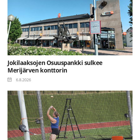
Jokilaaksojen Osuuspankki sulkee
Merijärven konttorin
6.8.2026