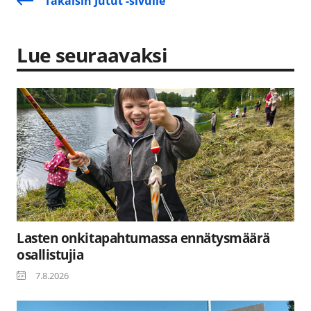
Takaisin Jutut -sivulle
Lue seuraavaksi
Lasten onkitapahtumassa ennätysmäärä
osallistujia
7.8.2026