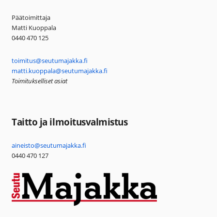
Päätoimittaja
Matti Kuoppala
0440 470 125
toimitus@seutumajakka.fi
matti.kuoppala@seutumajakka.fi
Toimitukselliset asiat
Taitto ja ilmoitusvalmistus
aineisto@seutumajakka.fi
0440 470 127