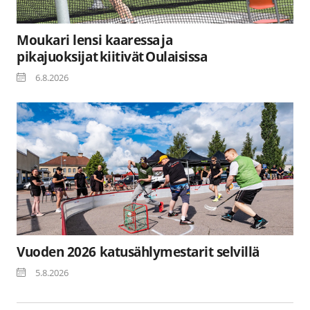
Moukari lensi kaaressa ja
pikajuoksijat kiitivät Oulaisissa
6.8.2026
Vuoden 2026 katusählymestarit selvillä
5.8.2026