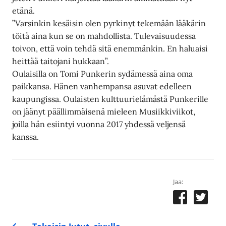
etänä.
”Varsinkin kesäisin olen pyrkinyt tekemään lääkärin
töitä aina kun se on mahdollista. Tulevaisuudessa
toivon, että voin tehdä sitä enemmänkin. En haluaisi
heittää taitojani hukkaan”.
Oulaisilla on Tomi Punkerin sydämessä aina oma
paikkansa. Hänen vanhempansa asuvat edelleen
kaupungissa. Oulaisten kulttuurielämästä Punkerille
on jäänyt päällimmäisenä mieleen Musiikkiviikot,
joilla hän esiintyi vuonna 2017 yhdessä veljensä
kanssa.
Jaa: