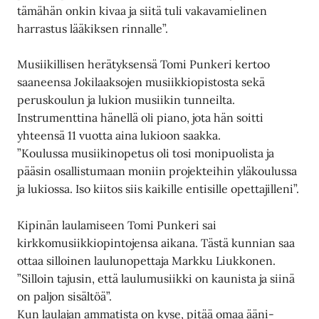
tämähän onkin kivaa ja siitä tuli vakavamielinen
harrastus lääkiksen rinnalle”.
Musiikillisen herätyksensä Tomi Punkeri kertoo
saaneensa Jokilaaksojen musiikkiopistosta sekä
peruskoulun ja lukion musiikin tunneilta.
Instrumenttina hänellä oli piano, jota hän soitti
yhteensä 11 vuotta aina lukioon saakka.
”Koulussa musiikinopetus oli tosi monipuolista ja
pääsin osallistumaan moniin projekteihin yläkoulussa
ja lukiossa. Iso kiitos siis kaikille entisille opettajilleni”.
Kipinän laulamiseen Tomi Punkeri sai
kirkkomusiikkiopintojensa aikana. Tästä kunnian saa
ottaa silloinen laulunopettaja Markku Liukkonen.
”Silloin tajusin, että laulumusiikki on kaunista ja siinä
on paljon sisältöä”.
Kun laulajan ammatista on kyse, pitää omaa ääni-