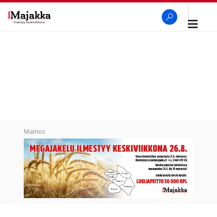
Avaa
navigaa
SeutuMajakka
Haku
Mainos