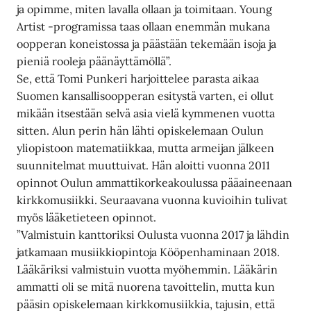
ja opimme, miten lavalla ollaan ja toimitaan. Young
Artist -programissa taas ollaan enemmän mukana
oopperan koneistossa ja päästään tekemään isoja ja
pieniä rooleja päänäyttämöllä”.
Se, että Tomi Punkeri harjoittelee parasta aikaa
Suomen kansallisoopperan esitystä varten, ei ollut
mikään itsestään selvä asia vielä kymmenen vuotta
sitten. Alun perin hän lähti opiskelemaan Oulun
yliopistoon matematiikkaa, mutta armeijan jälkeen
suunnitelmat muuttuivat. Hän aloitti vuonna 2011
opinnot Oulun ammattikorkeakoulussa pääaineenaan
kirkkomusiikki. Seuraavana vuonna kuvioihin tulivat
myös lääketieteen opinnot.
”Valmistuin kanttoriksi Oulusta vuonna 2017 ja lähdin
jatkamaan musiikkiopintoja Kööpenhaminaan 2018.
Lääkäriksi valmistuin vuotta myöhemmin. Lääkärin
ammatti oli se mitä nuorena tavoittelin, mutta kun
pääsin opiskelemaan kirkkomusiikkia, tajusin, että