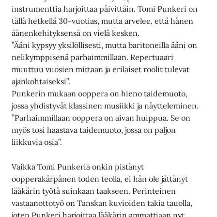
instrumenttia harjoittaa päivittäin. Tomi Punkeri on
tällä hetkellä 30-vuotias, mutta arvelee, että hänen
äänenkehityksensä on vielä kesken.
”Ääni kypsyy yksilöllisesti, mutta baritoneilla ääni on
nelikymppisenä parhaimmillaan. Repertuaari
muuttuu vuosien mittaan ja erilaiset roolit tulevat
ajankohtaiseksi”.
Punkerin mukaan ooppera on hieno taidemuoto,
jossa yhdistyvät klassinen musiikki ja näytteleminen.
”Parhaimmillaan ooppera on aivan huippua. Se on
myös tosi haastava taidemuoto, jossa on paljon
liikkuvia osia”.
Vaikka Tomi Punkeria onkin pistänyt
oopperakärpänen toden teolla, ei hän ole jättänyt
lääkärin työtä suinkaan taakseen. Perinteinen
vastaanottotyö on Tanskan kuvioiden takia tauolla,
joten Punkeri harjoittaa lääkärin ammattiaan nyt