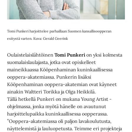
Tomi Punkeri harjoittelee parhaillaan Suomen kansallisoopperan
esitystä varten. Kuva: Gerald Geerink
Oulaistelaislähtöinen
Tomi Punkeri
on yksi kolmesta
suomalaislaulajasta, jotka ovat opiskelleet
maineikkaassa Kööpenhaminan kuninkaallisessa
ooppera-akatemiassa. Punkerin lisäksi
Kööpenhaminan ooppera-akatemian ovat käyneet
ainakin Waltteri Torikka ja Olga Heikkilä.
Tällä hetkellä Punkeri on mukana Young Artist -
ohjelmassa, jonka myötä hänelle on avautunut
harjoittelupaikka kuninkaallisessa oopperassa.
”Ooppera-akatemiassa oli paljon lavakoulutusta,
näyttelemistä ja lauluopetusta. Teimme eri projekteja