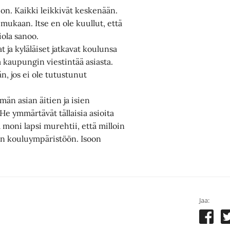
 on. Kaikki leikkivät keskenään.
mukaan. Itse en ole kuullut, että
iola sanoo.
ja kyläläiset jatkavat koulunsa
a kaupungin viestintää asiasta.
n, jos ei ole tutustunut
än asian äitien ja isien
e ymmärtävät tällaisia asioita
moni lapsi murehtii, että milloin
en kouluympäristöön. Isoon
Jaa: