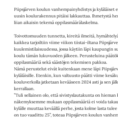
Piipsjärven koulun vanhempainyhdistys ja kyläläiset
uusin koulurakennus pitäisi lakkauttaa. Ihmetystä he
liian aikaisin tekemä oppilasmäärälaskelma.
Toivottomuuden tunnetta, kireitä ilmeitä, hymähtelyä 
kaikkea tarjoiltiin viime viikon tiistai-iltana Piipsjärv
kuulemistilaisuudessa, jossa käytiin läpi kaupungin 
koulu tämän lukuvuoden jälkeen. Perusteluina päätök
oppilasmääriä sekä säästöjen tekemisen pakkoa.
Nämä perustelut eivät kuitenkaan mene läpi Piipsjär
kyläläisille. Etenkin, kun valtuusto päätti viime kesäk
kouluverkolla jatketaan kevääseen 2024 asti ja sen jäl
kerrallaan.
”Tuli sellainen olo, että sivistyslautakunta on hiema
näkemyksemme mukaan oppilasmääriä ei voida takautuva
kylälle muuttaa keväällä perhe, josta kolme lasta tulee
on tuo vaadittu 25”, toteaa Piipsjärven koulun vanh