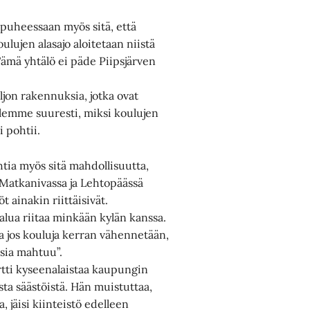
n puheessaan myös sitä, että
lujen alasajo aloitetaan niistä
Tämä yhtälö ei päde Piipsjärven
jon rakennuksia, jotka ovat
elemme suuresti, miksi koulujen
 pohtii.
tia myös sitä mahdollisuutta,
, Matkanivassa ja Lehtopäässä
öt ainakin riittäisivät.
lua riitaa minkään kylän kanssa.
a jos kouluja kerran vähennetään,
psia mahtuu”.
tti kyseenalaistaa kaupungin
ta säästöistä. Hän muistuttaa,
, jäisi kiinteistö edelleen