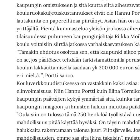
kaupungin omistukseen ja sitä kautta siitä aiheutuvat 
kouluruokakuljetuskustannukset eivät ole Hannu Por
lautakunta on papereihinsa piirtänyt. Asian hän on ta
yrittäjältä. Pientä kummastelua yleisön joukossa aihe
tilaisuudessa puhuneen kaupunginjohtaja Riikka Moilas
koulu voitaisiin siirtää jatkossa varhaiskasvatuksen k
”Tämäkin ehdotus osoittaa sen, että kaupunki aikoo pi
on se, jos päätökset tehdään tarkistamattomilla perus
koulun lakkauttamisella saadaan yli 300 000 euron s
eri mieltä. ”, Portti sanoo.
Kouluverkkouudistuksessa on vastakkain kaksi asiaa: 
elinvoimaisuus. Niin Hannu Portti kuin Elina Törmik
kaupungin päättäjien kykyä ymmärtää sitä, kuinka tärke
kaupungin imagoon ja ihmisten haluun muuttaa paik
”Oulaisiin on tulossa tämä 250 henkilöä työllistävä uus
mahdollisuus pitää käyttää hyväksi. On täysin mahdolli
halukkaita rakentamaan talonsa juuri Piipsjärvelle.
mahdollisuuden, emme saa sitä ikinä takaisin”, muist