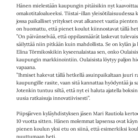
Hänen mielestään kaupungin pitäisikin nyt kaavoitt
omakotitaloalueeksi. Tiistai-illan yleisötilaisuudessa k
jossa paikalliset yritykset ovat alkaneet vaatia piente
on huomattu, että pienet koulut kiinnostavat tällä hetk
”On päivänselvää, että oppilasmäärät laskevat tulevai
säilyttää niin pitkään kuin mahdollista. Se on kylän j
Elina Törmikoskikin kyseenalaistaa sen, onko Oulaisis
kaupungin markkinointiin. Oulaisista löytyy paljon hien
vapaana.
”Ihmiset hakevat tällä hetkellä asuinpaikaltaan juuri ra
kaupungille rasite, vaan sitä kannattaa hyödyntää ja s
Jotenkin tuntuu siltä, että nyt ei haluta ajatella boksi
uusia ratkaisuja innovatiivisesti”.
Piipsjärven kyläyhdistyksen jäsen Mari Rautiola kerto
10 vuotta sitten. Hänen molemmat lapsensa ovat kä
pienen koulun yksi etu on siinä, että esimerkiksi ko
puuttumaan heti.