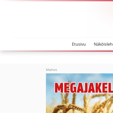
SeutuMajakka
”Lautakunta on hieman keulinut päätöksissään”
Etusivu
Näköisleh
Mainos