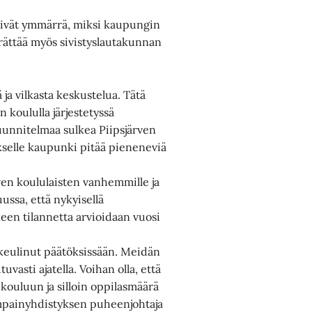
 eivät ymmärrä, miksi kaupungin
rättää myös sivistyslautakunnan
ja vilkasta keskustelua. Tätä
en koululla järjestetyssä
suunnitelmaa sulkea Piipsjärven
selle kaupunki pitää pieneneviä
ven koululaisten vanhemmille ja
uussa, että nykyisellä
keen tilannetta arvioidaan vuosi
n keulinut päätöksissään. Meidän
sti ajatella. Voihan olla, että
 kouluun ja silloin oppilasmäärä
empainyhdistyksen puheenjohtaja