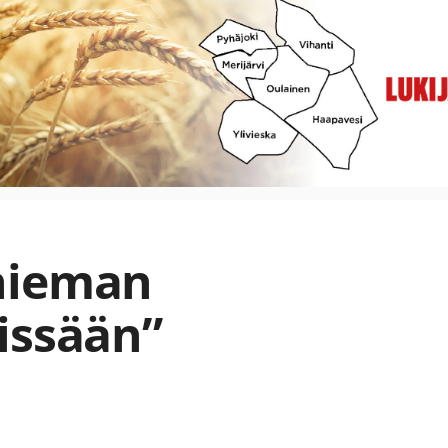
hieman
issään”