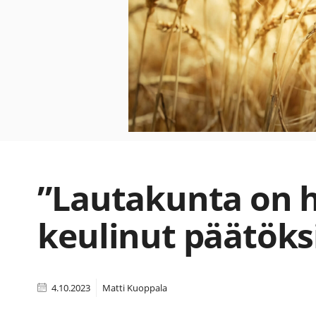
”Lautakunta on 
keulinut päätöks
4.10.2023
Matti Kuoppala