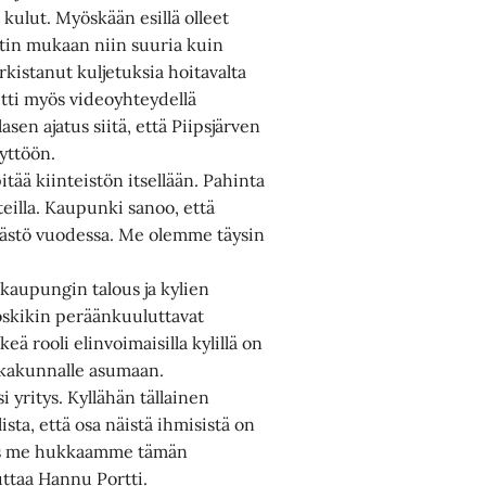
kulut. Myöskään esillä olleet
tin mukaan niin suuria kuin
rkistanut kuljetuksia hoitavalta
utti myös videoyhteydellä
en ajatus siitä, että Piipsjärven
äyttöön.
tää kiinteistön itsellään. Pahinta
teilla. Kaupunki sanoo, että
äästö vuodessa. Me olemme täysin
kaupungin talous ja kylien
oskikin peräänkuuluttavat
ä rooli elinvoimaisilla kylillä on
kakunnalle asumaan.
i yritys. Kyllähän tällainen
sta, että osa näistä ihmisistä on
 Jos me hukkaamme tämän
uttaa Hannu Portti.