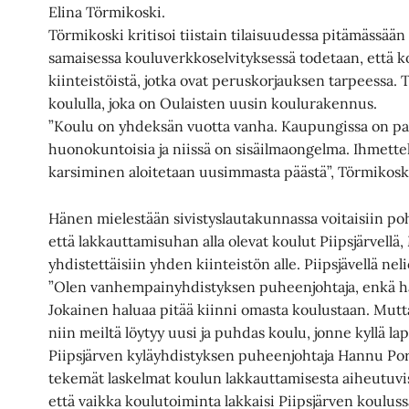
Elina Törmikoski.
Törmikoski kritisoi tiistain tilaisuudessa pitämässää
samaisessa kouluverkkoselvityksessä todetaan, että kou
kiinteistöistä, jotka ovat peruskorjauksen tarpeessa. 
koululla, joka on Oulaisten uusin koulurakennus.
”Koulu on yhdeksän vuotta vanha. Kaupungissa on pal
huonokuntoisia ja niissä on sisäilmaongelma. Ihmett
karsiminen aloitetaan uusimmasta päästä”, Törmikoski
Hänen mielestään sivistyslautakunnassa voitaisiin poh
että lakkauttamisuhan alla olevat koulut Piipsjärvellä
yhdistettäisiin yhden kiinteistön alle. Piipsjävellä neli
”Olen vanhempainyhdistyksen puheenjohtaja, enkä ha
Jokainen haluaa pitää kiinni omasta koulustaan. Mutt
niin meiltä löytyy uusi ja puhdas koulu, jonne kyllä la
Piipsjärven kyläyhdistyksen puheenjohtaja Hannu Por
tekemät laskelmat koulun lakkauttamisesta aiheutuvis
että vaikka koulutoiminta lakkaisi Piipsjärven koulussa