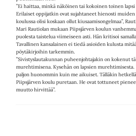
”Ei haittaa, minkä näköinen tai kokoinen toinen lapsi
Erilaiset oppijatkin ovat sujahtaneet hienosti muiden 
koulussa olisi koskaan ollut kiusaamisongelmaa”, Raut
Mari Rautiolan mukaan Piipsjärven koulun vanhemmat 
puolesta taistelua viimeiseen asti. Hän kritisoi samall
Tavallinen kansalainen ei tiedä asioiden kulusta mitää
pöytäkirjoihin tarkemmin.
”Sivistyslautakunnan puheenjohtajakin on kokenut täm
murehtimisena. Kysehän on lapsien murehtimisesta. H
paljon huonommin kuin me aikuiset. Tälläkin hetkellä 
Piipsjärven koulu puretaan. He ovat tottuneet piene
muutto hirvittää”.