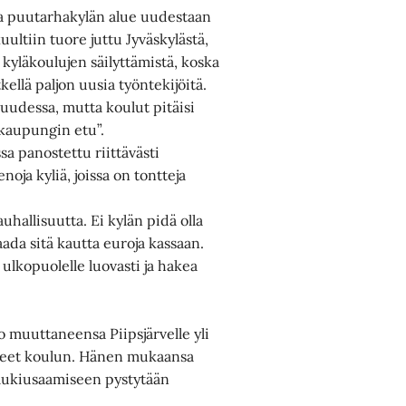
aa puutarhakylän alue uudestaan
uultiin tuore juttu Jyväskylästä,
n kyläkoulujen säilyttämistä, koska
ellä paljon uusia työntekijöitä.
suudessa, mutta koulut pitäisi
a kaupungin etu”.
sa panostettu riittävästi
oja kyliä, joissa on tontteja
uhallisuutta. Ei kylän pidä olla
aada sitä kautta euroja kassaan.
n ulkopuolelle luovasti ja hakea
o muuttaneensa Piipsjärvelle yli
yneet koulun. Hänen mukaansa
ulukiusaamiseen pystytään