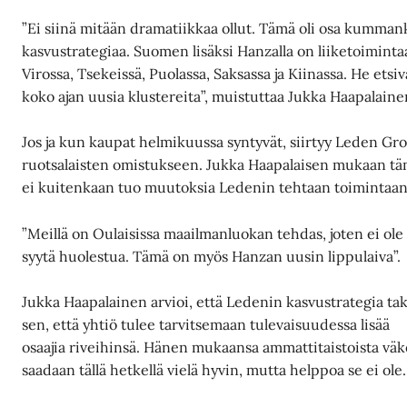
”Ei siinä mitään dramatiikkaa ollut. Tämä oli osa kumman
kasvustrategiaa. Suomen lisäksi Hanzalla on liiketoiminta
Virossa, Tsekeissä, Puolassa, Saksassa ja Kiinassa. He etsiv
koko ajan uusia klustereita”, muistuttaa Jukka Haapalaine
Jos ja kun kaupat helmikuussa syntyvät, siirtyy Leden Gr
ruotsalaisten omistukseen. Jukka Haapalaisen mukaan t
ei kuitenkaan tuo muutoksia Ledenin tehtaan toimintaan
”Meillä on Oulaisissa maailmanluokan tehdas, joten ei ole
syytä huolestua. Tämä on myös Hanzan uusin lippulaiva”.
Jukka Haapalainen arvioi, että Ledenin kasvustrategia ta
sen, että yhtiö tulee tarvitsemaan tulevaisuudessa lisää
osaajia riveihinsä. Hänen mukaansa ammattitaistoista vä
saadaan tällä hetkellä vielä hyvin, mutta helppoa se ei ole.