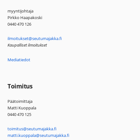
myyntijohtaja
Pirkko Haapakoski
0440 470 126
ilmoitukset@seutumajakka.fi
Kaupalliset ilmoitukset
Mediatiedot
Toimitus
Päätoimittaja
Matti Kuoppala
0440 470 125
toimitus@seutumajakka.fi
matti.kuoppala@seutumajakka.fi