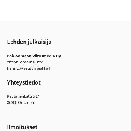
Lehden julkaisija
Pohjanmaan Viitosmedia Oy
Yhtiön johto/hallinto
hallinto@seutumajakka.fi
Yhteystiedot
Rautatienkatu 5 L1
86300 Oulainen
Ilmoitukset