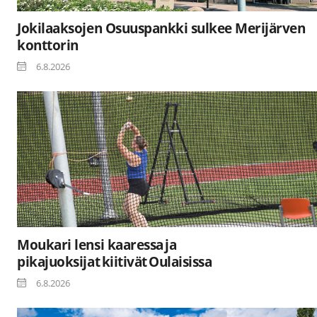
Jokilaaksojen Osuuspankki sulkee Merijärven
konttorin
6.8.2026
Moukari lensi kaaressa ja
pikajuoksijat kiitivät Oulaisissa
6.8.2026