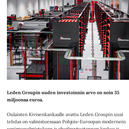
Leden Groupin uuden investoinnin arvo on noin 35
miljoonaa euroa.
Oulaisten Kivisenkankaalle avattu Leden Groupin uusi
tehdas on valmistuessaan Pohjois-Euroopan modernein
sopimusvalmistuksen ja ohutlevytuotannon keskus ja