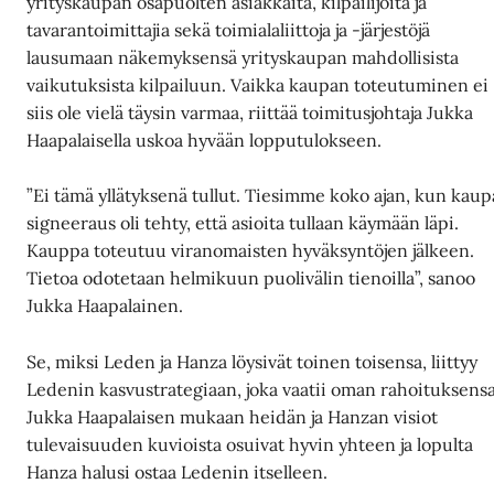
yrityskaupan osapuolten asiakkaita, kilpailijoita ja
tavarantoimittajia sekä toimialaliittoja ja -järjestöjä
lausumaan näkemyksensä yrityskaupan mahdollisista
vaikutuksista kilpailuun. Vaikka kaupan toteutuminen ei
siis ole vielä täysin varmaa, riittää toimitusjohtaja Jukka
Haapalaisella uskoa hyvään lopputulokseen.
”Ei tämä yllätyksenä tullut. Tiesimme koko ajan, kun kau
signeeraus oli tehty, että asioita tullaan käymään läpi.
Kauppa toteutuu viranomaisten hyväksyntöjen jälkeen.
Tietoa odotetaan helmikuun puolivälin tienoilla”, sanoo
Jukka Haapalainen.
Se, miksi Leden ja Hanza löysivät toinen toisensa, liittyy
Ledenin kasvustrategiaan, joka vaatii oman rahoituksensa
Jukka Haapalaisen mukaan heidän ja Hanzan visiot
tulevaisuuden kuvioista osuivat hyvin yhteen ja lopulta
Hanza halusi ostaa Ledenin itselleen.