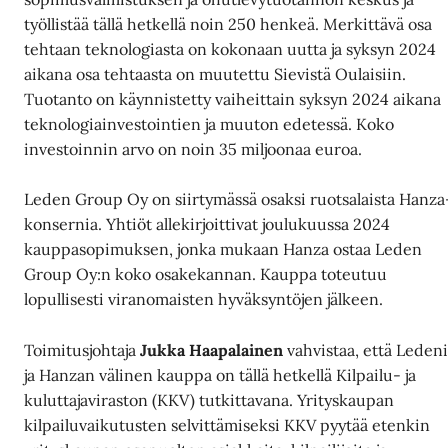
työllistää tällä hetkellä noin 250 henkeä. Merkittävä osa
tehtaan teknologiasta on kokonaan uutta ja syksyn 2024
aikana osa tehtaasta on muutettu Sievistä Oulaisiin.
Tuotanto on käynnistetty vaiheittain syksyn 2024 aikana
teknologiainvestointien ja muuton edetessä. Koko
investoinnin arvo on noin 35 miljoonaa euroa.
Leden Group Oy on siirtymässä osaksi ruotsalaista Hanza
konsernia. Yhtiöt allekirjoittivat joulukuussa 2024
kauppasopimuksen, jonka mukaan Hanza ostaa Leden
Group Oy:n koko osakekannan. Kauppa toteutuu
lopullisesti viranomaisten hyväksyntöjen jälkeen.
Toimitusjohtaja
Jukka Haapalainen
vahvistaa, että Leden
ja Hanzan välinen kauppa on tällä hetkellä Kilpailu- ja
kuluttajaviraston (KKV) tutkittavana. Yrityskaupan
kilpailuvaikutusten selvittämiseksi KKV pyytää etenkin