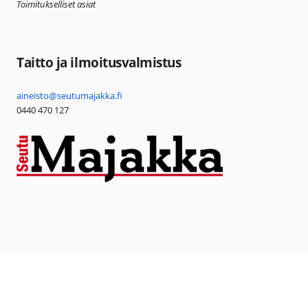
Toimitukselliset asiat
Taitto ja ilmoitusvalmistus
aineisto@seutumajakka.fi
0440 470 127