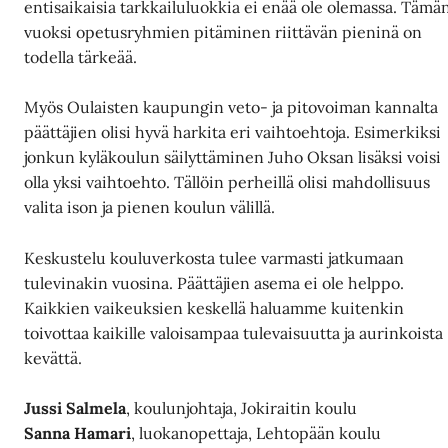
entisaikaisia tarkkailuluokkia ei enää ole olemassa. Tämä
vuoksi opetusryhmien pitäminen riittävän pieninä on
todella tärkeää.
Myös Oulaisten kaupungin veto- ja pitovoiman kannalta
päättäjien olisi hyvä harkita eri vaihtoehtoja. Esimerkiksi
jonkun kyläkoulun säilyttäminen Juho Oksan lisäksi voisi
olla yksi vaihtoehto. Tällöin perheillä olisi mahdollisuus
valita ison ja pienen koulun välillä.
Keskustelu kouluverkosta tulee varmasti jatkumaan
tulevinakin vuosina. Päättäjien asema ei ole helppo.
Kaikkien vaikeuksien keskellä haluamme kuitenkin
toivottaa kaikille valoisampaa tulevaisuutta ja aurinkoista
kevättä.
Jussi Salmela
, koulunjohtaja, Jokiraitin koulu
Sanna Hamari
, luokanopettaja, Lehtopään koulu