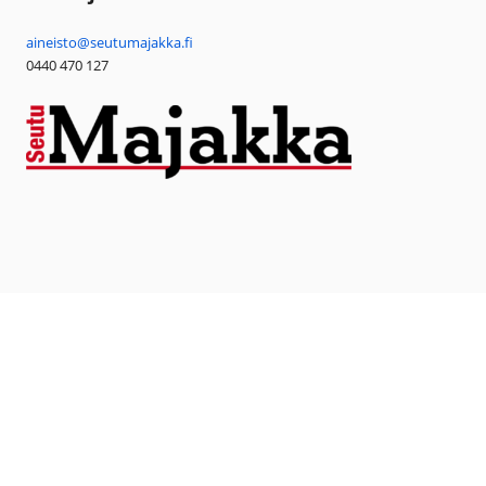
aineisto@seutumajakka.fi
0440 470 127