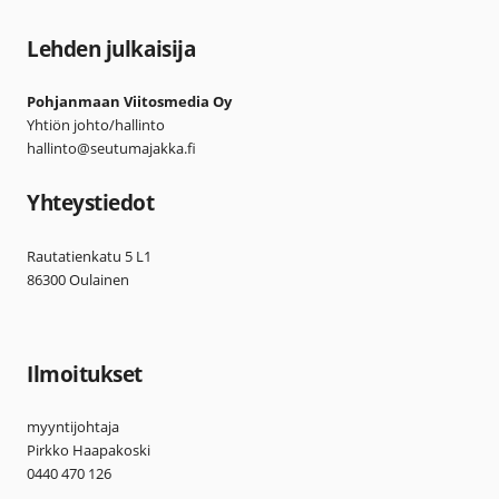
Lehden julkaisija
Pohjanmaan Viitosmedia Oy
Yhtiön johto/hallinto
hallinto@seutumajakka.fi
Yhteystiedot
Rautatienkatu 5 L1
86300 Oulainen
Ilmoitukset
myyntijohtaja
Pirkko Haapakoski
0440 470 126