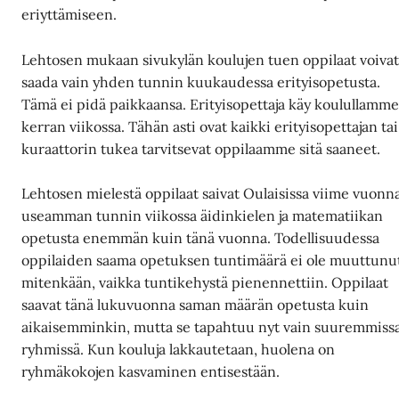
eriyttämiseen.
Lehtosen mukaan sivukylän koulujen tuen oppilaat voiva
saada vain yhden tunnin kuukaudessa erityisopetusta.
Tämä ei pidä paikkaansa. Erityisopettaja käy koulullamm
kerran viikossa. Tähän asti ovat kaikki erityisopettajan tai
kuraattorin tukea tarvitsevat oppilaamme sitä saaneet.
Lehtosen mielestä oppilaat saivat Oulaisissa viime vuonn
useamman tunnin viikossa äidinkielen ja matematiikan
opetusta enemmän kuin tänä vuonna. Todellisuudessa
oppilaiden saama opetuksen tuntimäärä ei ole muuttunu
mitenkään, vaikka tuntikehystä pienennettiin. Oppilaat
saavat tänä lukuvuonna saman määrän opetusta kuin
aikaisemminkin, mutta se tapahtuu nyt vain suuremmiss
ryhmissä. Kun kouluja lakkautetaan, huolena on
ryhmäkokojen kasvaminen entisestään.