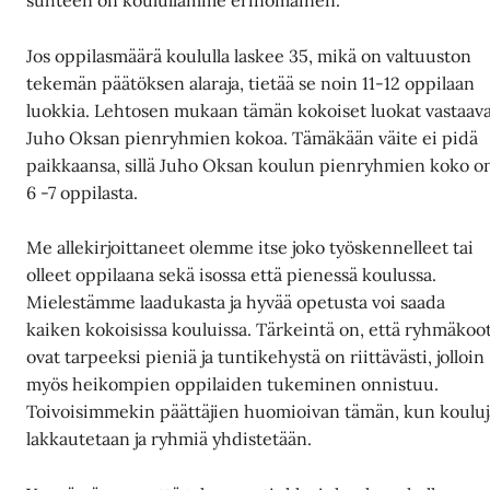
suhteen on koulullamme erinomainen.
Jos oppilasmäärä koululla laskee 35, mikä on valtuuston
tekemän päätöksen alaraja, tietää se noin 11-12 oppilaan
luokkia. Lehtosen mukaan tämän kokoiset luokat vastaav
Juho Oksan pienryhmien kokoa. Tämäkään väite ei pidä
paikkaansa, sillä Juho Oksan koulun pienryhmien koko o
6 -7 oppilasta.
Me allekirjoittaneet olemme itse joko työskennelleet tai
olleet oppilaana sekä isossa että pienessä koulussa.
Mielestämme laadukasta ja hyvää opetusta voi saada
kaiken kokoisissa kouluissa. Tärkeintä on, että ryhmäkoo
ovat tarpeeksi pieniä ja tuntikehystä on riittävästi, jolloin
myös heikompien oppilaiden tukeminen onnistuu.
Toivoisimmekin päättäjien huomioivan tämän, kun kouluj
lakkautetaan ja ryhmiä yhdistetään.