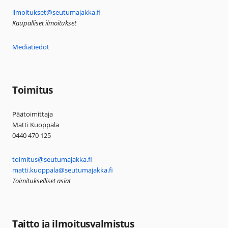
ilmoitukset@seutumajakka.fi
Kaupalliset ilmoitukset
Mediatiedot
Toimitus
Päätoimittaja
Matti Kuoppala
0440 470 125
toimitus@seutumajakka.fi
matti.kuoppala@seutumajakka.fi
Toimitukselliset asiat
Taitto ja ilmoitusvalmistus