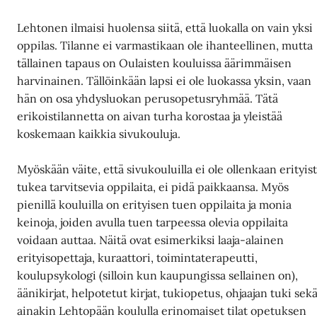
Lehtonen ilmaisi huolensa siitä, että luokalla on vain yksi
oppilas. Tilanne ei varmastikaan ole ihanteellinen, mutta
tällainen tapaus on Oulaisten kouluissa äärimmäisen
harvinainen. Tällöinkään lapsi ei ole luokassa yksin, vaan
hän on osa yhdysluokan perusopetusryhmää. Tätä
erikoistilannetta on aivan turha korostaa ja yleistää
koskemaan kaikkia sivukouluja.
Myöskään väite, että sivukouluilla ei ole ollenkaan erityis
tukea tarvitsevia oppilaita, ei pidä paikkaansa. Myös
pienillä kouluilla on erityisen tuen oppilaita ja monia
keinoja, joiden avulla tuen tarpeessa olevia oppilaita
voidaan auttaa. Näitä ovat esimerkiksi laaja-alainen
erityisopettaja, kuraattori, toimintaterapeutti,
koulupsykologi (silloin kun kaupungissa sellainen on),
äänikirjat, helpotetut kirjat, tukiopetus, ohjaajan tuki sek
ainakin Lehtopään koululla erinomaiset tilat opetuksen