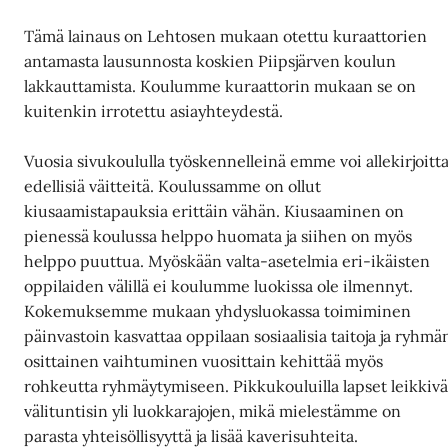
Tämä lainaus on Lehtosen mukaan otettu kuraattorien
antamasta lausunnosta koskien Piipsjärven koulun
lakkauttamista. Koulumme kuraattorin mukaan se on
kuitenkin irrotettu asiayhteydestä.
Vuosia sivukoululla työskennelleinä emme voi allekirjoitt
edellisiä väitteitä. Koulussamme on ollut
kiusaamistapauksia erittäin vähän. Kiusaaminen on
pienessä koulussa helppo huomata ja siihen on myös
helppo puuttua. Myöskään valta-asetelmia eri-ikäisten
oppilaiden välillä ei koulumme luokissa ole ilmennyt.
Kokemuksemme mukaan yhdysluokassa toimiminen
päinvastoin kasvattaa oppilaan sosiaalisia taitoja ja ryhmä
osittainen vaihtuminen vuosittain kehittää myös
rohkeutta ryhmäytymiseen. Pikkukouluilla lapset leikkivä
välituntisin yli luokkarajojen, mikä mielestämme on
parasta yhteisöllisyyttä ja lisää kaverisuhteita.