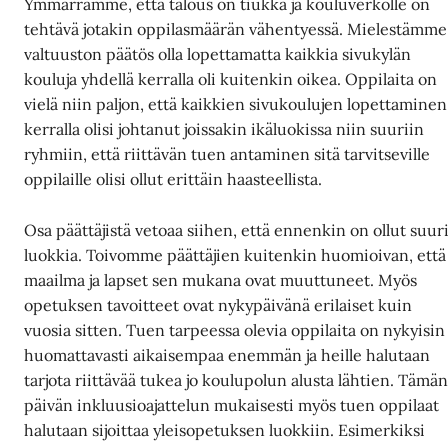
Ymmärrämme, että talous on tiukka ja kouluverkolle on
tehtävä jotakin oppilasmäärän vähentyessä. Mielestämme
valtuuston päätös olla lopettamatta kaikkia sivukylän
kouluja yhdellä kerralla oli kuitenkin oikea. Oppilaita on
vielä niin paljon, että kaikkien sivukoulujen lopettaminen
kerralla olisi johtanut joissakin ikäluokissa niin suuriin
ryhmiin, että riittävän tuen antaminen sitä tarvitseville
oppilaille olisi ollut erittäin haasteellista.
Osa päättäjistä vetoaa siihen, että ennenkin on ollut suur
luokkia. Toivomme päättäjien kuitenkin huomioivan, että
maailma ja lapset sen mukana ovat muuttuneet. Myös
opetuksen tavoitteet ovat nykypäivänä erilaiset kuin
vuosia sitten. Tuen tarpeessa olevia oppilaita on nykyisin
huomattavasti aikaisempaa enemmän ja heille halutaan
tarjota riittävää tukea jo koulupolun alusta lähtien. Tämä
päivän inkluusioajattelun mukaisesti myös tuen oppilaat
halutaan sijoittaa yleisopetuksen luokkiin. Esimerkiksi