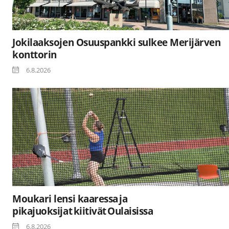
Jokilaaksojen Osuuspankki sulkee Merijärven
konttorin
6.8.2026
Moukari lensi kaaressa ja
pikajuoksijat kiitivät Oulaisissa
6.8.2026