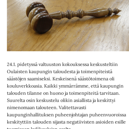
24.1. pidetyssä valtuuston kokouksessa keskusteltiin
Oulaisten kaupungin taloudesta ja toimenpiteistä
säästöjen saamiseksi. Keskeisenä säästötoimena oli
kouluverkkoasia. Kaikki ymmärrämme, että kaupungin
talouden tilanne on huono ja toimenpiteitä tarvitaan.
Suurelta osin keskustelu olikin asiallista ja keskittyi
nimenomaan talouteen. Valitettavasti
kaupunginhallituksen puheenjohtajan puheenvuoroissa
keskityttiin talouden sijasta negatiivisten asioiden esille
tuomiseen kyläkoulujen osalta.