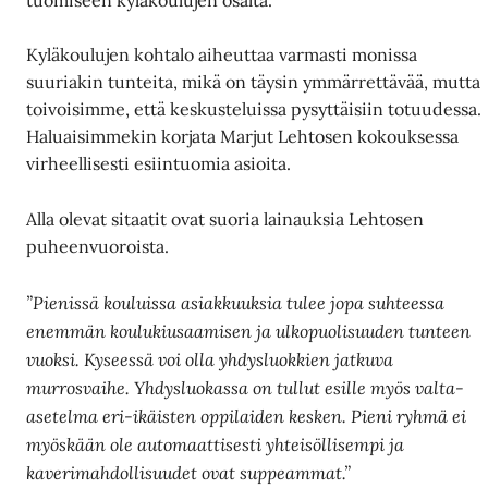
Kyläkoulujen kohtalo aiheuttaa varmasti monissa
suuriakin tunteita, mikä on täysin ymmärrettävää, mutta
toivoisimme, että keskusteluissa pysyttäisiin totuudessa.
Haluaisimmekin korjata Marjut Lehtosen kokouksessa
virheellisesti esiintuomia asioita.
Alla olevat sitaatit ovat suoria lainauksia Lehtosen
puheenvuoroista.
”Pienissä kouluissa asiakkuuksia tulee jopa suhteessa
enemmän koulukiusaamisen ja ulkopuolisuuden tunteen
vuoksi. Kyseessä voi olla yhdysluokkien jatkuva
murrosvaihe. Yhdysluokassa on tullut esille myös valta-
asetelma eri-ikäisten oppilaiden kesken. Pieni ryhmä ei
myöskään ole automaattisesti yhteisöllisempi ja
kaverimahdollisuudet ovat suppeammat.”