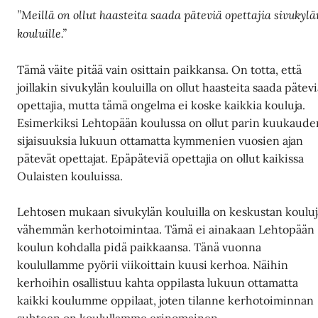
”Meillä on ollut haasteita saada päteviä opettajia sivukyl
kouluille.”
Tämä väite pitää vain osittain paikkansa. On totta, että
joillakin sivukylän kouluilla on ollut haasteita saada pätev
opettajia, mutta tämä ongelma ei koske kaikkia kouluja.
Esimerkiksi Lehtopään koulussa on ollut parin kuukaude
sijaisuuksia lukuun ottamatta kymmenien vuosien ajan
pätevät opettajat. Epäpäteviä opettajia on ollut kaikissa
Oulaisten kouluissa.
Lehtosen mukaan sivukylän kouluilla on keskustan kouluj
vähemmän kerhotoimintaa. Tämä ei ainakaan Lehtopään
koulun kohdalla pidä paikkaansa. Tänä vuonna
koulullamme pyörii viikoittain kuusi kerhoa. Näihin
kerhoihin osallistuu kahta oppilasta lukuun ottamatta
kaikki koulumme oppilaat, joten tilanne kerhotoiminnan