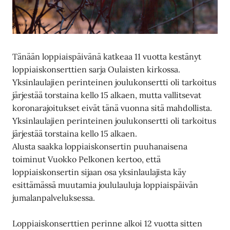
Tänään loppiaispäivänä katkeaa 11 vuotta kestänyt
loppiaiskonserttien sarja Oulaisten kirkossa.
Yksinlaulajien perinteinen joulukonsertti oli tarkoitus
järjestää torstaina kello 15 alkaen, mutta vallitsevat
koronarajoitukset eivät tänä vuonna sitä mahdollista.
Yksinlaulajien perinteinen joulukonsertti oli tarkoitus
järjestää torstaina kello 15 alkaen.
Alusta saakka loppiaiskonsertin puuhanaisena
toiminut Vuokko Pelkonen kertoo, että
loppiaiskonsertin sijaan osa yksinlaulajista käy
esittämässä muutamia joululauluja loppiaispäivän
jumalanpalveluksessa.
Loppiaiskonserttien perinne alkoi 12 vuotta sitten