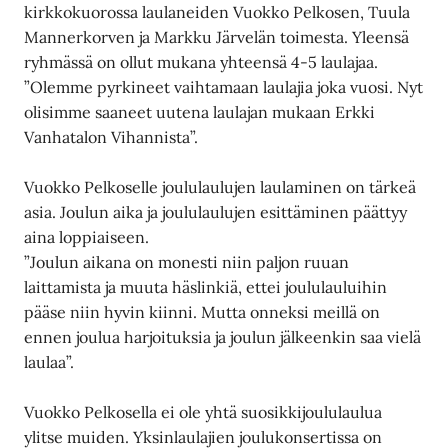
kirkkokuorossa laulaneiden Vuokko Pelkosen, Tuula
Mannerkorven ja Markku Järvelän toimesta. Yleensä
ryhmässä on ollut mukana yhteensä 4-5 laulajaa.
”Olemme pyrkineet vaihtamaan laulajia joka vuosi. Nyt
olisimme saaneet uutena laulajan mukaan Erkki
Vanhatalon Vihannista”.
Vuokko Pelkoselle joululaulujen laulaminen on tärkeä
asia. Joulun aika ja joululaulujen esittäminen päättyy
aina loppiaiseen.
”Joulun aikana on monesti niin paljon ruuan
laittamista ja muuta häslinkiä, ettei joululauluihin
pääse niin hyvin kiinni. Mutta onneksi meillä on
ennen joulua harjoituksia ja joulun jälkeenkin saa vielä
laulaa”.
Vuokko Pelkosella ei ole yhtä suosikkijoululaulua
ylitse muiden. Yksinlaulajien joulukonsertissa on