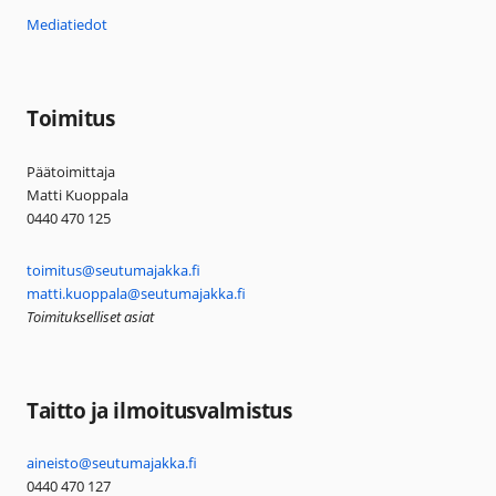
Mediatiedot
Toimitus
Päätoimittaja
Matti Kuoppala
0440 470 125
toimitus@seutumajakka.fi
matti.kuoppala@seutumajakka.fi
Toimitukselliset asiat
Taitto ja ilmoitusvalmistus
aineisto@seutumajakka.fi
0440 470 127