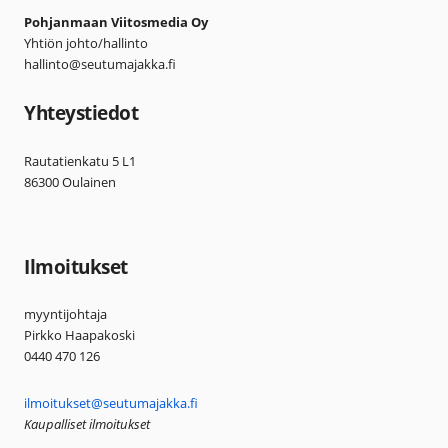
Pohjanmaan Viitosmedia Oy
Yhtiön johto/hallinto
hallinto@seutumajakka.fi
Yhteystiedot
Rautatienkatu 5 L1
86300 Oulainen
Ilmoitukset
myyntijohtaja
Pirkko Haapakoski
0440 470 126
ilmoitukset@seutumajakka.fi
Kaupalliset ilmoitukset