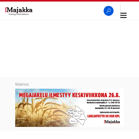
Avaa
navigaa
SeutuMajakka
Haku
Mainos