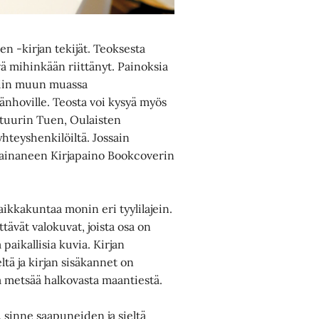
en -kirjan tekijät. Teoksesta
ä mihinkään riittänyt. Painoksia
yntiin muun muassa
änhoville. Teosta voi kysyä myös
ttuurin Tuen, Oulaisten
hteyshenkilöiltä. Jossain
painaneen Kirjapaino Bookcoverin
aikkakuntaa monin eri tyylilajein.
ttävät valokuvat, joista osa on
paikallisia kuvia. Kirjan
tä ja kirjan sisäkannet on
a metsää halkovasta maantiestä.
 sinne saapuneiden ja sieltä