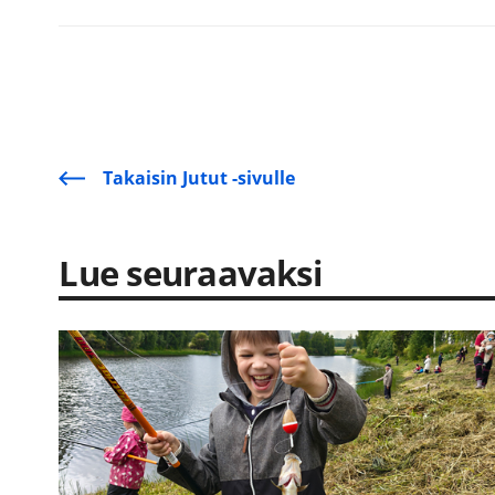
Takaisin Jutut -sivulle
Lue seuraavaksi