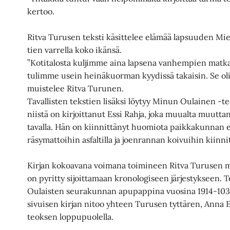
kertoo.
Ritva Turusen teksti käsittelee elämää lapsuuden Mi
tien varrella koko ikänsä.
”Kotitalosta kuljimme aina lapsena vanhempien matkass
tulimme usein heinäkuorman kyydissä takaisin. Se oli 
muistelee Ritva Turunen.
Tavallisten tekstien lisäksi löytyy Minun Oulainen -
niistä on kirjoittanut Essi Rahja, joka muualta muut
tavalla. Hän on kiinnittänyt huomiota paikkakunnan er
räsymattoihin asfaltilla ja joenrannan koivuihin kiinn
Kirjan kokoavana voimana toimineen Ritva Turusen m
on pyritty sijoittamaan kronologiseen järjestykseen. 
Oulaisten seurakunnan apupappina vuosina 1914-1039
sivuisen kirjan nitoo yhteen Turusen tyttären, Anna E
teoksen loppupuolella.