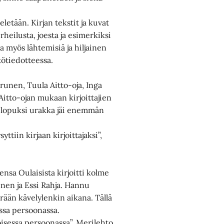
eletään. Kirjan tekstit ja kuvat
rheilusta, joesta ja esimerkiksi
a myös lähtemisiä ja hiljainen
tötiedotteessa.
runen, Tuula Aitto-oja, Inga
Aitto-ojan mukaan kirjoittajien
 lopuksi urakka jäi enemmän
yttiin kirjaan kirjoittajaksi”,
sa Oulaisista kirjoitti kolme
nen ja Essi Rahja. Hannu
ään kävelylenkin aikana. Tällä
ssa persoonassa.
oisessa persoonassa”, Merilehto