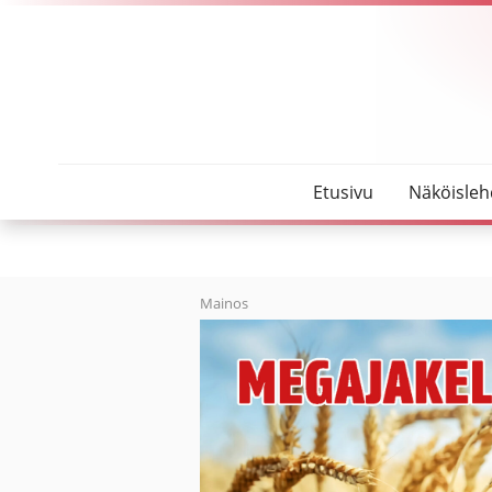
SeutuMajakka
Lukemista pukinkonttiin
Etusivu
Näköisleh
Mainos