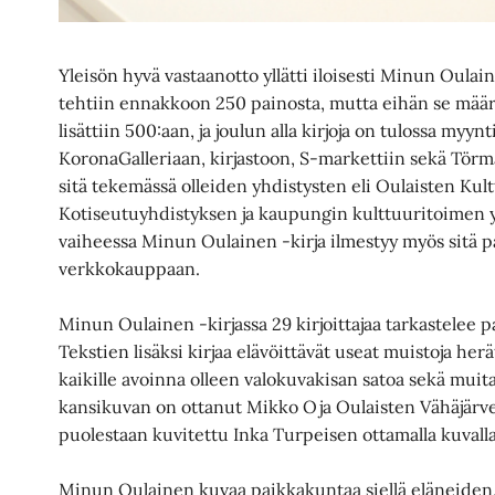
Yleisön hyvä vastaanotto yllätti iloisesti Minun Oulain
tehtiin ennakkoon 250 painosta, mutta eihän se määr
lisättiin 500:aan, ja joulun alla kirjoja on tulossa my
KoronaGalleriaan, kirjastoon, S-markettiin sekä Törm
sitä tekemässä olleiden yhdistysten eli Oulaisten Kul
Kotiseutuyhdistyksen ja kaupungin kulttuuritoimen y
vaiheessa Minun Oulainen -kirja ilmestyy myös sitä 
verkkokauppaan.
Minun Oulainen -kirjassa 29 kirjoittajaa tarkastelee p
Tekstien lisäksi kirjaa elävöittävät useat muistoja herä
kaikille avoinna olleen valokuvakisan satoa sekä muita 
kansikuvan on ottanut Mikko Oja Oulaisten Vähäjärvel
puolestaan kuvitettu Inka Turpeisen ottamalla kuvall
Minun Oulainen kuvaa paikkakuntaa siellä eläneiden,