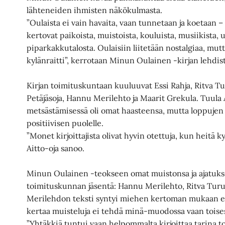
lähteneiden ihmisten näkökulmasta.
”Oulaista ei vain havaita, vaan tunnetaan ja koetaan – 
kertovat paikoista, muistoista, kouluista, musiikista, u
piparkakkutalosta. Oulaisiin liitetään nostalgiaa, mutt
kylänraitti”, kerrotaan Minun Oulainen -kirjan lehdis
Kirjan toimituskuntaan kuuluuvat Essi Rahja, Ritva Tu
Petäjäsoja, Hannu Merilehto ja Maarit Grekula. Tuula 
metsästämisessä oli omat haasteensa, mutta loppujen
positiivisen puolelle.
”Monet kirjoittajista olivat hyvin otettuja, kun heitä kys
Aitto-oja sanoo.
Minun Oulainen -teokseen omat muistonsa ja ajatuksen
toimituskunnan jäsentä: Hannu Merilehto, Ritva Turu
Merilehdon teksti syntyi miehen kertoman mukaan er
kertaa muisteluja ei tehdä minä-muodossa vaan toise
”Yhtäkkiä tuntui vaan helpommalta kirjoittaa tarina t