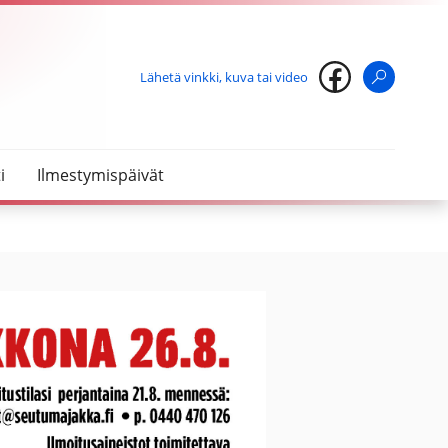
Lähetä vinkki, kuva tai video
Haku
i
Ilmestymispäivät