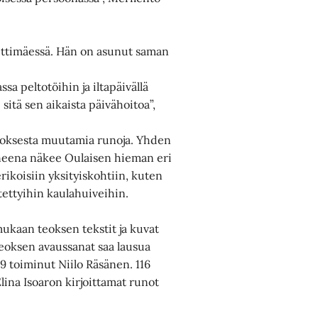
ettimäessä. Hän on asunut saman
a peltotöihin ja iltapäivällä
sitä sen aikaista päivähoitoa”,
teoksesta muutamia runoja. Yhden
taneena näkee Oulaisen hieman eri
ikoisiin yksityiskohtiin, kuten
itettyihin kaulahuiveihin.
ukaan teoksen tekstit ja kuvat
Teoksen avaussanat saa lausua
 toiminut Niilo Räsänen. 116
lina Isoaron kirjoittamat runot