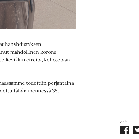
 Rauhanyhdistyksen
htunut mahdollinen korona-
ee lieviäkin oireita, kehotetaan
maassamme todettiin perjantaina
todettu tähän mennessä 35.
Jaa: