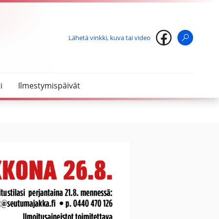
Lähetä vinkki, kuva tai video
Haku
i
Ilmestymispäivät