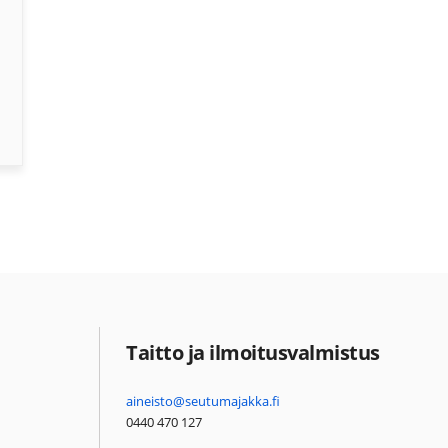
Taitto ja ilmoitusvalmistus
aineisto@seutumajakka.fi
0440 470 127