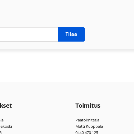
Tilaa
kset
Toimitus
ja
Päätoimittaja
pakoski
Matti Kuoppala
6
0440 470 125