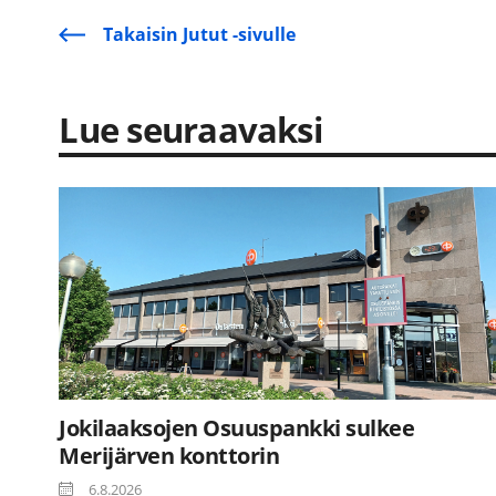
Takaisin Jutut -sivulle
Lue seuraavaksi
Jokilaaksojen Osuuspankki sulkee
Merijärven konttorin
6.8.2026