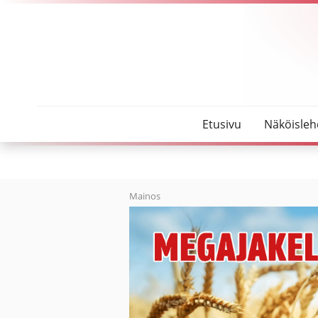
SeutuMajakka
Mahdollinen korona-altistuminen Oulaisissa
Etusivu
Näköisleh
Mainos