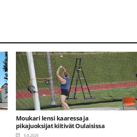
Moukari lensi kaaressa ja
pikajuoksijat kiitivät Oulaisissa
6.8.2026