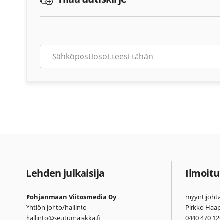
Lehden julkaisija
Ilmoitu
Pohjanmaan Viitosmedia Oy
myyntijohta
Yhtiön johto/hallinto
Pirkko Haa
hallinto@seutumajakka.fi
0440 470 12