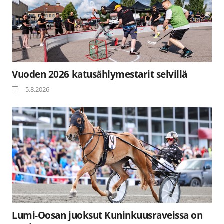
Vuoden 2026 katusählymestarit selvillä
5.8.2026
Lumi-Oosan juoksut Kuninkuusraveissa on