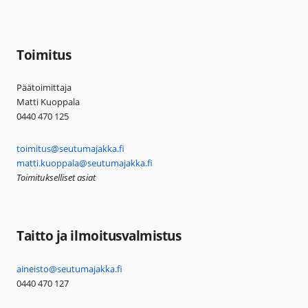
Toimitus
Päätoimittaja
Matti Kuoppala
0440 470 125
toimitus@seutumajakka.fi
matti.kuoppala@seutumajakka.fi
Toimitukselliset asiat
Taitto ja ilmoitusvalmistus
aineisto@seutumajakka.fi
0440 470 127