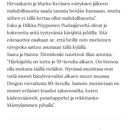
Hirvaskarin ja Marko Keräsen esityksen jälkeen
mahdollisuutta saada tanssia heidän kanssaan, mutta
siihen ei tällä kertaa ollut mahdollisuutta”.
Esko ja Hilkka Piipponen Pudasjärveltä olivat jo
kokeneita sekä tyytyväisiä kävijöitä juhlilla. Sitä
edesauttoi osaltaan se, että heille niin mieluinen
vävypoka sattuu asumaan tällä kylällä.
Saara ja Hannu Törmikoski nauttivat illan annista.
”Härkäjuhla on tuttu jo 70-luvulta alkaen. On hienoa
olla mukana täällä vieläkin. Hyvässä muistissa ovat
vielä monet bändivierailut alkaen muun muassa
Dingon vierailusta 80-luvulla. Samoin muistetaan ne
monet erilaiset kisailut takavuosilta, kuten
kädenväännöt, pussitappelut ja rekkitanko
Mäntylammen pihalla”.