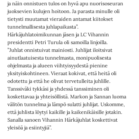
ja näin onnistuen tulos on hyvä apu nuorisoseuran
juoksevien kulujen hoitoon. Ja parasta minulle oli
tietysti muutamat vieraiden antamat kiitokset
tunnelmallisesta juhlapaikasta”.
Härkäjuhlatoimikunnan jäsen ja LC Vihannin
presidentti Petri Turula oli samoilla linjoilla.
”Juhlat onnistuivat mainiosti. Juhlijat iloitsivat
ainutlaatuisesta tunnelmasta, monipuolisesta
ohjelmasta ja alueen viihtyisyydestä pienine
yksityiskohtineen. Vieraat kokivat, että heitä oli
odotettu ja että he olivat tervetulleita juhlille.
Tanssiväki tykkäsi ja yhdessä tanssiminen oli
koskettavaa ja yhteisöllistä. Markon ja Sannan luoma
välitön tunnelma ja lämpö sulatti juhlijat. Uskomme,
että juhlista löytyi kaikille ja kaikenikäisille jotakin.
Sanalla sanoen Vihannin Härkäjuhlat koskettivat
yleisöä ja esiintyjiä”.