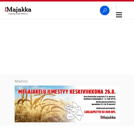
Avaa
navigaa
SeutuMajakka
Haku
Mainos