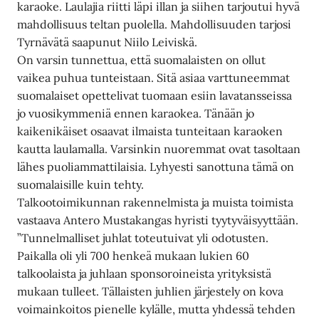
karaoke. Laulajia riitti läpi illan ja siihen tarjoutui hyvä
mahdollisuus teltan puolella. Mahdollisuuden tarjosi
Tyrnävätä saapunut Niilo Leiviskä.
On varsin tunnettua, että suomalaisten on ollut
vaikea puhua tunteistaan. Sitä asiaa varttuneemmat
suomalaiset opettelivat tuomaan esiin lavatansseissa
jo vuosikymmeniä ennen karaokea. Tänään jo
kaikenikäiset osaavat ilmaista tunteitaan karaoken
kautta laulamalla. Varsinkin nuoremmat ovat tasoltaan
lähes puoliammattilaisia. Lyhyesti sanottuna tämä on
suomalaisille kuin tehty.
Talkootoimikunnan rakennelmista ja muista toimista
vastaava Antero Mustakangas hyristi tyytyväisyyttään.
”Tunnelmalliset juhlat toteutuivat yli odotusten.
Paikalla oli yli 700 henkeä mukaan lukien 60
talkoolaista ja juhlaan sponsoroineista yrityksistä
mukaan tulleet. Tällaisten juhlien järjestely on kova
voimainkoitos pienelle kylälle, mutta yhdessä tehden