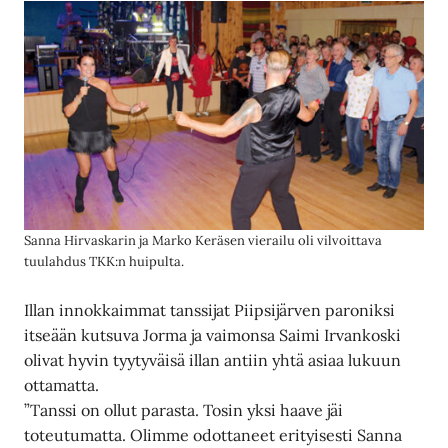
Sanna Hirvaskarin ja Marko Keräsen vierailu oli vilvoittava
tuulahdus TKK:n huipulta.
Illan innokkaimmat tanssijat Piipsijärven paroniksi
itseään kutsuva Jorma ja vaimonsa Saimi Irvankoski
olivat hyvin tyytyväisä illan antiin yhtä asiaa lukuun
ottamatta.
”Tanssi on ollut parasta. Tosin yksi haave jäi
toteutumatta. Olimme odottaneet erityisesti Sanna