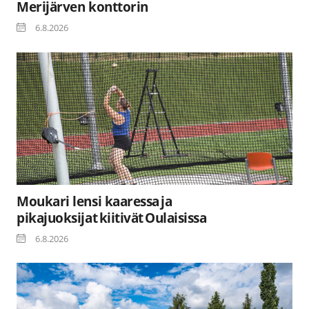
Merijärven konttorin
6.8.2026
Moukari lensi kaaressa ja
pikajuoksijat kiitivät Oulaisissa
6.8.2026