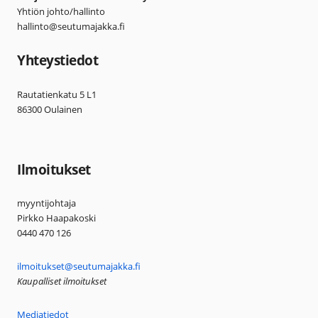
Yhtiön johto/hallinto
hallinto@seutumajakka.fi
Yhteystiedot
Rautatienkatu 5 L1
86300 Oulainen
Ilmoitukset
myyntijohtaja
Pirkko Haapakoski
0440 470 126
ilmoitukset@seutumajakka.fi
Kaupalliset ilmoitukset
Mediatiedot