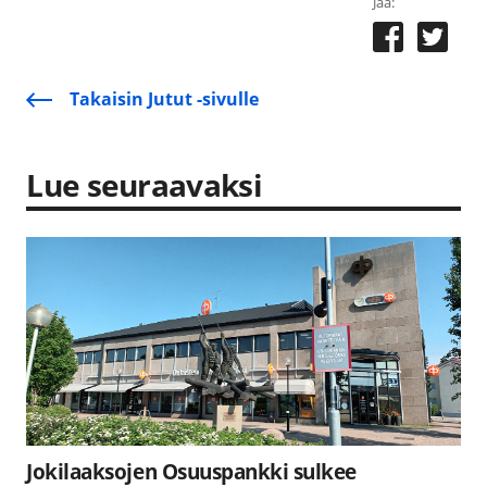
Jaa:
Takaisin Jutut -sivulle
Lue seuraavaksi
Jokilaaksojen Osuuspankki sulkee