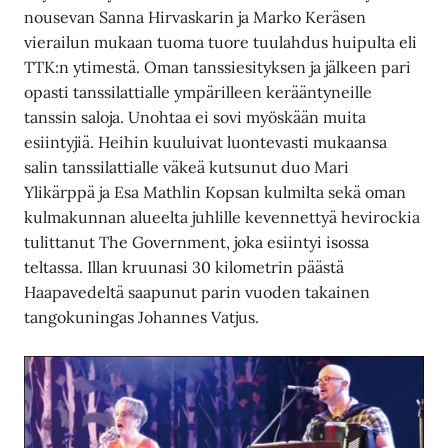
nousevan Sanna Hirvaskarin ja Marko Keräsen
vierailun mukaan tuoma tuore tuulahdus huipulta eli
TTK:n ytimestä. Oman tanssiesityksen ja jälkeen pari
opasti tanssilattialle ympärilleen kerääntyneille
tanssin saloja. Unohtaa ei sovi myöskään muita
esiintyjiä. Heihin kuuluivat luontevasti mukaansa
salin tanssilattialle väkeä kutsunut duo Mari
Ylikärppä ja Esa Mathlin Kopsan kulmilta sekä oman
kulmakunnan alueelta juhlille kevennettyä hevirockia
tulittanut The Government, joka esiintyi isossa
teltassa. Illan kruunasi 30 kilometrin päästä
Haapavedeltä saapunut parin vuoden takainen
tangokuningas Johannes Vatjus.