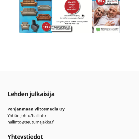
Lehden julkaisija
Pohjanmaan Viitosmedia Oy
Yhtiön johto/hallinto
hallinto@seutumajakka.fi
Yhteystiedot