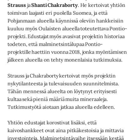
Strauss
ja
Shanti Chakraborty
. He kertoivat yhtiön
toimivan laajasti eri puolella Suomea, ja että
Pohjanmaan alueella käynnissä oleviin hankkeisiin
kuuluu myös Oulaisten alueella toteutettava Pontio-
projekti. Edustajat myös avasivat projektin historiaa
todeten, että malminetsintälupaa Pontio-
projektille haettiin vuonna 2018, jonka myöntämisen
jälkeen alueella on tehty monenlaisia tutkimuksia.
Strauss ja Chakraborty kertoivat myös projektin
nykytilanteesta ja tulevaisuuden suunnitelmista.
Tähän mennessä alueelta on löytynyt erityisesti
kultaa sekä pieniä määriä muita mineraaleja.
Tutkimustyötä aiotaan jatkaa alueella edelleen.
Yhtiön edustajat korostivat lisäksi, että
kaivoshankkeet ovat aina pitkäkestoisia ja mittavia
investointeja. Malminetsintävaihe itsessään kestää