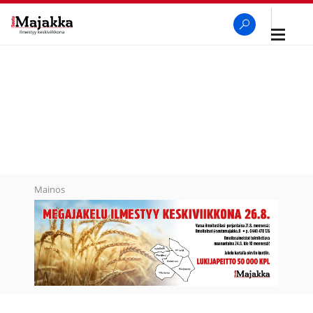
Avaa
navigaa
SeutuMajakka
Haku
Mainos