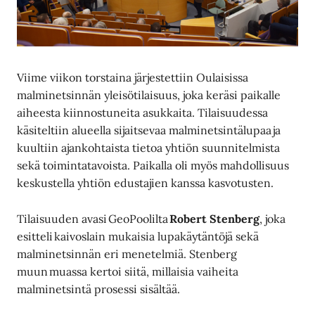
Viime viikon torstaina järjestettiin Oulaisissa
malminetsinnän yleisötilaisuus, joka keräsi paikalle
aiheesta kiinnostuneita asukkaita. Tilaisuudessa
käsiteltiin alueella sijaitsevaa malminetsintälupaa ja
kuultiin ajankohtaista tietoa yhtiön suunnitelmista
sekä toimintatavoista. Paikalla oli myös mahdollisuus
keskustella yhtiön edustajien kanssa kasvotusten.
Tilaisuuden avasi GeoPoolilta
Robert Stenberg
, joka
esitteli kaivoslain mukaisia lupakäytäntöjä sekä
malminetsinnän eri menetelmiä. Stenberg
muun muassa kertoi siitä, millaisia vaiheita
malminetsintä prosessi sisältää.