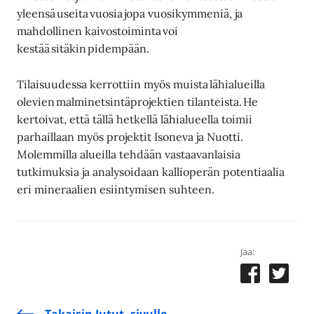
yleensä useita vuosia jopa vuosikymmeniä, ja
mahdollinen kaivostoiminta voi
kestää sitäkin pidempään.
Tilaisuudessa kerrottiin myös muista lähialueilla
olevien malminetsintäprojektien tilanteista. He
kertoivat, että tällä hetkellä lähialueella toimii
parhaillaan myös projektit Isoneva ja Nuotti.
Molemmilla alueilla tehdään vastaavanlaisia
tutkimuksia ja analysoidaan kallioperän potentiaalia
eri mineraalien esiintymisen suhteen.
Jaa:
Takaisin Jutut -sivulle