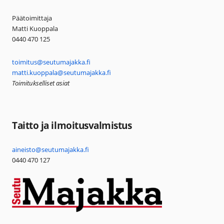
Päätoimittaja
Matti Kuoppala
0440 470 125
toimitus@seutumajakka.fi
matti.kuoppala@seutumajakka.fi
Toimitukselliset asiat
Taitto ja ilmoitusvalmistus
aineisto@seutumajakka.fi
0440 470 127