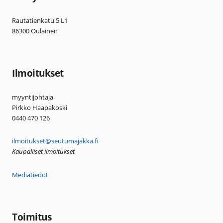
Rautatienkatu 5 L1
86300 Oulainen
Ilmoitukset
myyntijohtaja
Pirkko Haapakoski
0440 470 126
ilmoitukset@seutumajakka.fi
Kaupalliset ilmoitukset
Mediatiedot
Toimitus