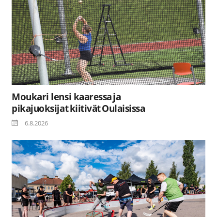
Moukari lensi kaaressa ja
pikajuoksijat kiitivät Oulaisissa
6.8.2026