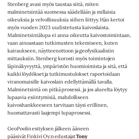
Stenberg avasi myös taustaa siitä, miten
malminetsintää suomessa säädellään ja millaisia
oikeuksia ja velvollisuuksia siihen liittyy. Hän kertoi
myös vuoden 2023 uudistetusta kaivoslaista.
Malminetsintälupa ei anna oikeutta kaivostoimintaan,
vaan ainoastaan tutkimusten tekemiseen, kuten
kairaukseen, näytteenottoon ja geofysikaalisiin
mittauksiin. Stenberg korosti myös toimintojen
läpinäkyvyyttä, ympäristön huomioimista ja sitä, että
kaikki löydökset ja tutkimustulokset raportoidaan
viranomaisille kaivoslain edellyttämällä tavalla.
Malminetsintä on pitkä prosessi, ja jos alueelta löytyy
lupaavia esiintymisiä, mahdolliseen
kaivoshankkeeseen tarvitaan täysi erillinen,
huomattavasti laajempi lupaprosessi.
GeoPoolin esityksen jälkeen ääneen
pääsivät Finkivi Oy:n edustajat
Tony