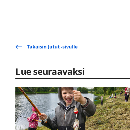
Takaisin Jutut -sivulle
Lue seuraavaksi