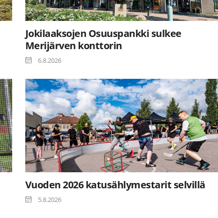
Jokilaaksojen Osuuspankki sulkee
Merijärven konttorin
6.8.2026
Vuoden 2026 katusählymestarit selvillä
5.8.2026