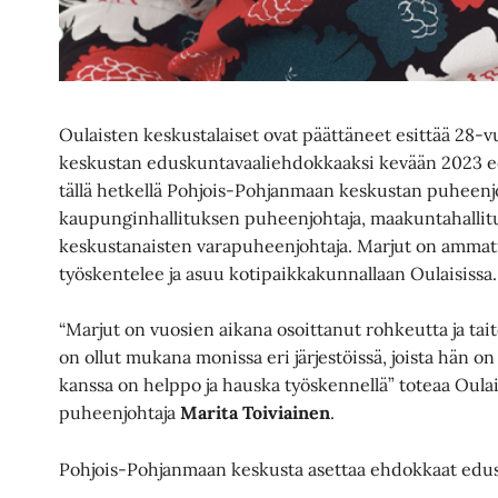
Oulaisten keskustalaiset ovat päättäneet esittää 28-v
keskustan eduskuntavaaliehdokkaaksi kevään 2023 e
tällä hetkellä Pohjois-Pohjanmaan keskustan puheenj
kaupunginhallituksen puheenjohtaja, maakuntahalli
keskustanaisten varapuheenjohtaja. Marjut on ammatil
työskentelee ja asuu kotipaikkakunnallaan Oulaisissa.
“Marjut on vuosien aikana osoittanut rohkeutta ja tai
on ollut mukana monissa eri järjestöissä, joista hän o
kanssa on helppo ja hauska työskennellä” toteaa Oulai
puheenjohtaja
Marita Toiviainen
.
Pohjois-Pohjanmaan keskusta asettaa ehdokkaat edus