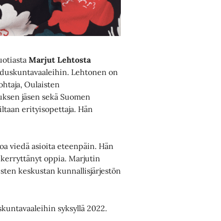
uotiasta
Marjut Lehtosta
duskuntavaaleihin. Lehtonen on
ohtaja, Oulaisten
tuksen jäsen sekä Suomen
taan erityisopettaja. Hän
toa viedä asioita eteenpäin. Hän
n kerryttänyt oppia. Marjutin
sten keskustan kunnallisjärjestön
kuntavaaleihin syksyllä 2022.