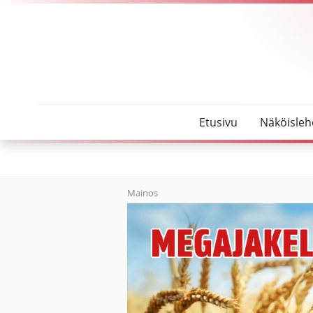
SeutuMajakka
Marjut Lehtosta esitetään kansanedustajaehdokk
Etusivu
Näköisleh
Mainos