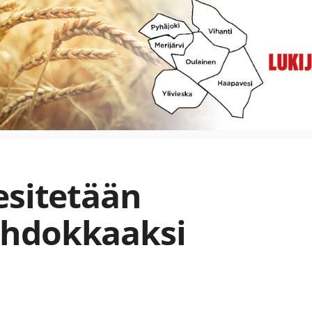
esitetään
ehdokkaaksi