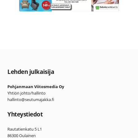
Lehden julkaisija
Pohjanmaan Viitosmedia Oy
Yhtiön johto/hallinto
hallinto@seutumajakka.fi
Yhteystiedot
Rautatienkatu 5 L1
86300 Oulainen