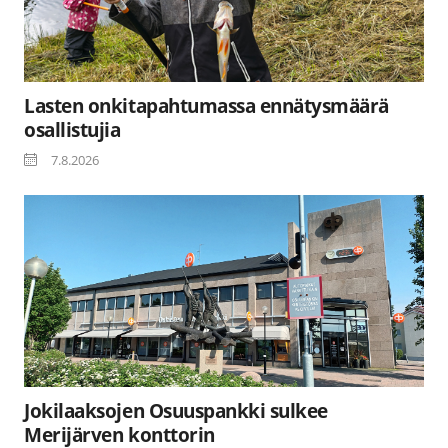
Lasten onkitapahtumassa ennätysmäärä
osallistujia
7.8.2026
Jokilaaksojen Osuuspankki sulkee
Merijärven konttorin