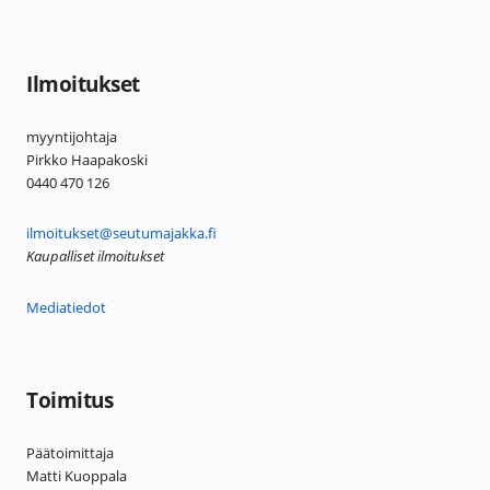
Ilmoitukset
myyntijohtaja
Pirkko Haapakoski
0440 470 126
ilmoitukset@seutumajakka.fi
Kaupalliset ilmoitukset
Mediatiedot
Toimitus
Päätoimittaja
Matti Kuoppala