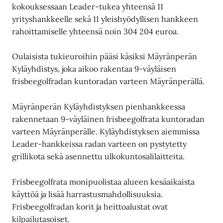
kokouksessaan Leader-tukea yhteensä 11
yrityshankkeelle sekä 11 yleishyödyllisen hankkeen
rahoittamiselle yhteensä noin 304 204 euroa.
Oulaisista tukieuroihin pääsi käsiksi Mäyränperän
Kyläyhdistys, joka aikoo rakentaa 9-väyläisen
frisbeegolfradan kuntoradan varteen Mäyränperällä.
Mäyränperän Kyläyhdistyksen pienhankkeessa
rakennetaan 9-väyläinen frisbeegolfrata kuntoradan
varteen Mäyränperälle. Kyläyhdistyksen aiemmissa
Leader-hankkeissa radan varteen on pystytetty
grillikota sekä asennettu ulkokuntosalilaitteita.
Frisbeegolfrata monipuolistaa alueen kesäaikaista
käyttöä ja lisää harrastusmahdollisuuksia.
Frisbeegolfradan korit ja heittoalustat ovat
kilpailutasoiset.