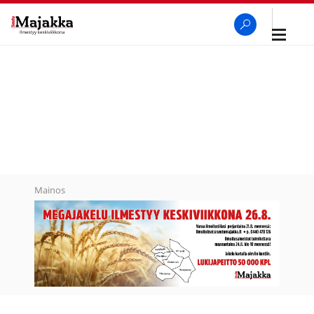
Avaa
navigaa
SeutuMajakka
Haku
Mainos