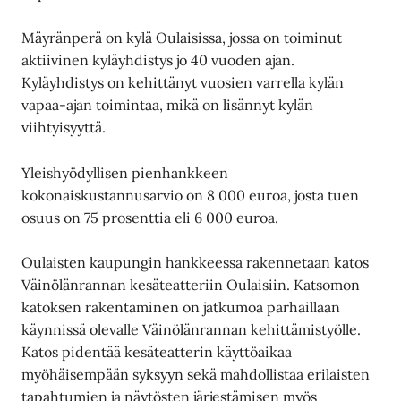
Mäyränperä on kylä Oulaisissa, jossa on toiminut
aktiivinen kyläyhdistys jo 40 vuoden ajan.
Kyläyhdistys on kehittänyt vuosien varrella kylän
vapaa-ajan toimintaa, mikä on lisännyt kylän
viihtyisyyttä.
Yleishyödyllisen pienhankkeen
kokonaiskustannusarvio on 8 000 euroa, josta tuen
osuus on 75 prosenttia eli 6 000 euroa.
Oulaisten kaupungin hankkeessa rakennetaan katos
Väinölänrannan kesäteatteriin Oulaisiin. Katsomon
katoksen rakentaminen on jatkumoa parhaillaan
käynnissä olevalle Väinölänrannan kehittämistyölle.
Katos pidentää kesäteatterin käyttöaikaa
myöhäisempään syksyyn sekä mahdollistaa erilaisten
tapahtumien ja näytösten järjestämisen myös