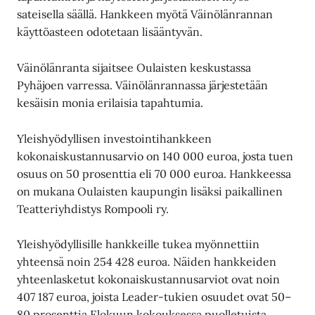
sateisella säällä. Hankkeen myötä Väinölänrannan
käyttöasteen odotetaan lisääntyvän.
Väinölänranta sijaitsee Oulaisten keskustassa
Pyhäjoen varressa. Väinölänrannassa järjestetään
kesäisin monia erilaisia tapahtumia.
Yleishyödyllisen investointihankkeen
kokonaiskustannusarvio on 140 000 euroa, josta tuen
osuus on 50 prosenttia eli 70 000 euroa. Hankkeessa
on mukana Oulaisten kaupungin lisäksi paikallinen
Teatteriyhdistys Rompooli ry.
Yleishyödyllisille hankkeille tukea myönnettiin
yhteensä noin 254 428 euroa. Näiden hankkeiden
yhteenlasketut kokonaiskustannusarviot ovat noin
407 187 euroa, joista Leader-tukien osuudet ovat 50–
80 prosenttia.Elokuun kokouksessa puolletuista