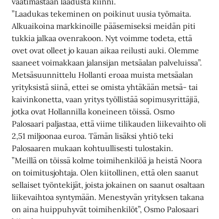
vaatimastaan laadusta kiinni.
”Laadukas tekeminen on poikinut uusia työmaita.
Alkuaikoina markkinoille pääsemiseksi meidän piti
tukkia jalkaa ovenrakoon. Nyt voimme todeta, että
ovet ovat olleet jo kauan aikaa reilusti auki. Olemme
saaneet voimakkaan jalansijan metsäalan palveluissa”.
Metsäsuunnittelu Hollanti eroaa muista metsäalan
yrityksistä siinä, ettei se omista yhtäkään metsä- tai
kaivinkonetta, vaan yritys työllistää sopimusyrittäjiä,
jotka ovat Hollannilla koneineen töissä. Osmo
Palosaari paljastaa, että viime tilikauden liikevaihto oli
2,51 miljoonaa euroa. Tämän lisäksi yhtiö teki
Palosaaren mukaan kohtuullisesti tulostakin.
”Meillä on töissä kolme toimihenkilöä ja heistä Noora
on toimitusjohtaja. Olen kiitollinen, että olen saanut
sellaiset työntekijät, joista jokainen on saanut osaltaan
liikevaihtoa syntymään. Menestyvän yrityksen takana
on aina huippuhyvät toimihenkilöt”, Osmo Palosaari