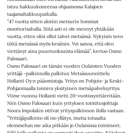
istuu hakkuukoneensa ohjaamossa Kalajoen
taajamahakkuupaikalla.
”47 vuotta sitten aloitin metsurin hommat
moottorisahalla. Siitä asti ei ole mennyt yhtäkään
vuotta, etten olisi ollut talvet metsässä. Nykyisin teen
töitä metsässä myös kesäisin. Voi sanoa, että olen
viettänyt aina puuntuoksuista elämää”, kertoo Osmo
Palosaari.
Osmo Palosaari on tämän vuoden Oulaisten Vuoden
yrittäjä -palkinnolla palkitun Metsäsuunnittelu
Hollanti Oy:n pääomistaja. Yritys on Pohjois- ja Keski-
Pohjanmaalla toimiva yksityinen metsäpalveluyritys.
Viime vuonna Hollanti vietti 20-vuotissynttäreitään.
Niin Osmo Palosaari kuin yrityksen toimitusjohtaja
Noora Impolakin ottivat yrityspalkinnon ilolla vastaan.
”Yrittäjäpalkinto oli iso yllätys, mutta toisaalta
olemmehan me aika pitkään jo Oulaisissa toimineet.
Sillä lailla palkinto on varmasti ihan ansaittu. Kiitokset