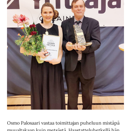
Osmo Palosaari vastaa toimittajan puheluun mistäpä
muualtakaan kuin metsästä. Haastatteluhetkellä hän