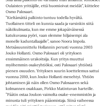
Oulaisten yrittäjille, että huomioivat meidät”, kiittelee
Osmo Palosaari.
”Kieltämättä palkinto tuntuu todella hyvältä.
Tuollainen titteli on kunnia saada ja varsinkin siitä
näkökulmasta, kun me emme jokapäiväisessä
katukuvassa pyöri, vaan olemme hiljaisempi ala
monelle kaduntallaajalle”, sanoo Noora Impola.
Metsäsuunnittelu Hollannin perusti vuonna 2003
Jouko Hollanti. Osmo Palosaari oli yrityksen
ensimmäinen urakoitsija. Kun yritys muuttui
myöhemmin osakeyhtiöksi, osti Palosaari yhtiöstä
pienen osuuden. Yrityksen suurin koettelemus sattui
vuonna 2010, kun Jouko Hollanti menehtyi. Yhtiön
johtaminen jäi näin ollen Osmo Palosaaren sekä
kolmannen osakkaan, Pirkko Matintuvan harteille.
”Päätin ostaa Joukon vaimolta osake-enemmistön ja
minusta tuli yrityksen pääomistaja. Siinä vaiheessa