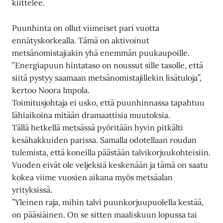
kiittelee.
Puunhinta on ollut viimeiset pari vuotta
ennätyskorkealla. Tämä on aktivoinut
metsänomistajiakin yhä enemmän puukaupoille.
”Energiapuun hintataso on noussut sille tasolle, että
siitä pystyy saamaan metsänomistajillekin lisätuloja”,
kertoo Noora Impola.
Toimitusjohtaja ei usko, että puunhinnassa tapahtuu
lähiaikoina mitään dramaattisia muutoksia.
Tällä hetkellä metsässä pyöritään hyvin pitkälti
kesähakkuiden parissa. Samalla odotellaan roudan
tulemista, että koneilla päästään talvikorjuukohteisiin.
Vuoden eivät ole veljeksiä keskenään ja tämä on saatu
kokea viime vuosien aikana myös metsäalan
yrityksissä.
”Yleinen raja, mihin talvi puunkorjuupuolella kestää,
on pääsiäinen. On se sitten maaliskuun lopussa tai