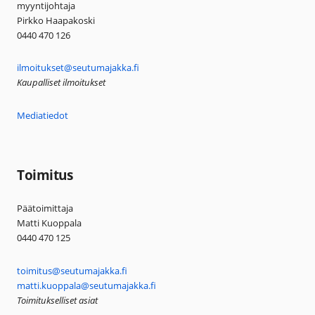
myyntijohtaja
Pirkko Haapakoski
0440 470 126
ilmoitukset@seutumajakka.fi
Kaupalliset ilmoitukset
Mediatiedot
Toimitus
Päätoimittaja
Matti Kuoppala
0440 470 125
toimitus@seutumajakka.fi
matti.kuoppala@seutumajakka.fi
Toimitukselliset asiat