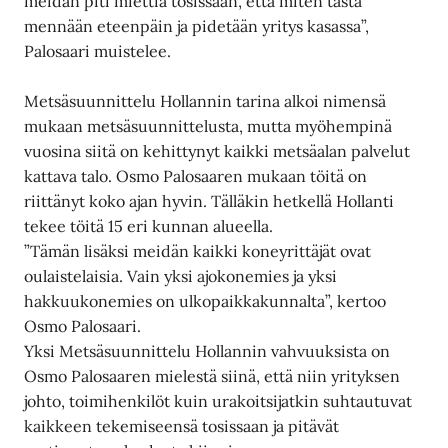
meidän piti miettiä tosissaan, että miten tästä
mennään eteenpäin ja pidetään yritys kasassa”,
Palosaari muistelee.
Metsäsuunnittelu Hollannin tarina alkoi nimensä
mukaan metsäsuunnittelusta, mutta myöhempinä
vuosina siitä on kehittynyt kaikki metsäalan palvelut
kattava talo. Osmo Palosaaren mukaan töitä on
riittänyt koko ajan hyvin. Tälläkin hetkellä Hollanti
tekee töitä 15 eri kunnan alueella.
”Tämän lisäksi meidän kaikki koneyrittäjät ovat
oulaistelaisia. Vain yksi ajokonemies ja yksi
hakkuukonemies on ulkopaikkakunnalta”, kertoo
Osmo Palosaari.
Yksi Metsäsuunnittelu Hollannin vahvuuksista on
Osmo Palosaaren mielestä siinä, että niin yrityksen
johto, toimihenkilöt kuin urakoitsijatkin suhtautuvat
kaikkeen tekemiseensä tosissaan ja pitävät