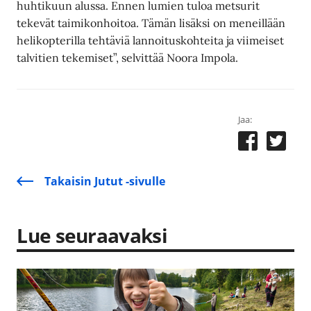
huhtikuun alussa. Ennen lumien tuloa metsurit
tekevät taimikonhoitoa. Tämän lisäksi on meneillään
helikopterilla tehtäviä lannoituskohteita ja viimeiset
talvitien tekemiset”, selvittää Noora Impola.
Jaa:
Takaisin Jutut -sivulle
Lue seuraavaksi