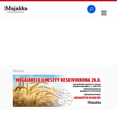
Avaa
navigaa
SeutuMajakka
Haku
Mainos