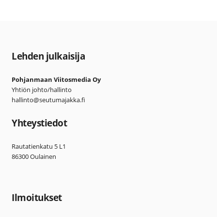
Lehden julkaisija
Pohjanmaan Viitosmedia Oy
Yhtiön johto/hallinto
hallinto@seutumajakka.fi
Yhteystiedot
Rautatienkatu 5 L1
86300 Oulainen
Ilmoitukset