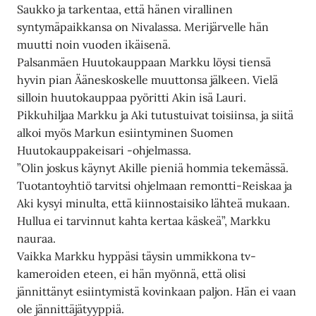
Saukko ja tarkentaa, että hänen virallinen
syntymäpaikkansa on Nivalassa. Merijärvelle hän
muutti noin vuoden ikäisenä.
Palsanmäen Huutokauppaan Markku löysi tiensä
hyvin pian Ääneskoskelle muuttonsa jälkeen. Vielä
silloin huutokauppaa pyöritti Akin isä Lauri.
Pikkuhiljaa Markku ja Aki tutustuivat toisiinsa, ja siitä
alkoi myös Markun esiintyminen Suomen
Huutokauppakeisari -ohjelmassa.
”Olin joskus käynyt Akille pieniä hommia tekemässä.
Tuotantoyhtiö tarvitsi ohjelmaan remontti-Reiskaa ja
Aki kysyi minulta, että kiinnostaisiko lähteä mukaan.
Hullua ei tarvinnut kahta kertaa käskeä”, Markku
nauraa.
Vaikka Markku hyppäsi täysin ummikkona tv-
kameroiden eteen, ei hän myönnä, että olisi
jännittänyt esiintymistä kovinkaan paljon. Hän ei vaan
ole jännittäjätyyppiä.