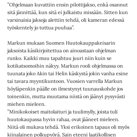
”Ohjelmaan kuvattiin ensin pilottijakso, enkä osannut
sitä jännittää, kun sitä ei julkaistu missään. Sitten kun
varsinaisia jaksoja alettiin tehdä, oli kameran edessä
työskentely jo tuttua puuhaa”.
Markun mukaan Suomen Huutokauppakeisarin
jaksoista käsikirjoitettua on ainoastaan ohjelman
runko. Kaikki muu tapahtuu juuri niin kuin se
kotikatsomoihin näkyy. Markun rooli ohjelmassa on
tuunata joko Akin tai Helin käskystä jokin vanha esine
tai tavara myyntikuntoon. Vuosien varrella Markun
höyläpenkin päälle on ilmestynyt tuunauskohde jos
toinenkin, mutta muutama niistä on jäänyt pysyvästi
miehen mieleen.
”Minikokoiset maitolaituri ja tuulimylly, joista tuli
huutokaupassa hyvin rahaa, ovat jääneet mieleen.
Niitä oli mukava tehdä. Yksi erikoinen tapaus oli myös
kiinalainen polkupyörä. Sain eteeni laatikollisen