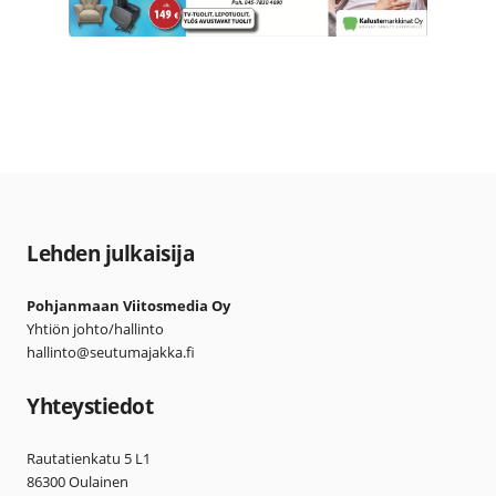
Lehden julkaisija
Pohjanmaan Viitosmedia Oy
Yhtiön johto/hallinto
hallinto@seutumajakka.fi
Yhteystiedot
Rautatienkatu 5 L1
86300 Oulainen