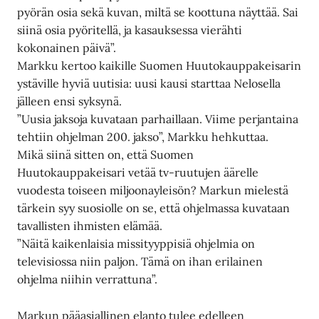
pyörän osia sekä kuvan, miltä se koottuna näyttää. Sai
siinä osia pyöritellä, ja kasauksessa vierähti
kokonainen päivä”.
Markku kertoo kaikille Suomen Huutokauppakeisarin
ystäville hyviä uutisia: uusi kausi starttaa Nelosella
jälleen ensi syksynä.
”Uusia jaksoja kuvataan parhaillaan. Viime perjantaina
tehtiin ohjelman 200. jakso”, Markku hehkuttaa.
Mikä siinä sitten on, että Suomen
Huutokauppakeisari vetää tv-ruutujen äärelle
vuodesta toiseen miljoonayleisön? Markun mielestä
tärkein syy suosiolle on se, että ohjelmassa kuvataan
tavallisten ihmisten elämää.
”Näitä kaikenlaisia missityyppisiä ohjelmia on
televisiossa niin paljon. Tämä on ihan erilainen
ohjelma niihin verrattuna”.
Markun pääasiallinen elanto tulee edelleen