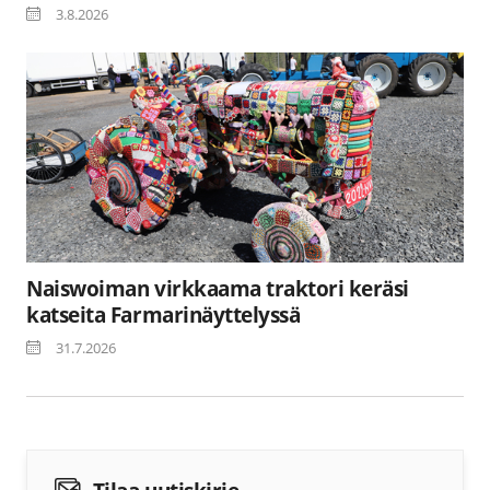
3.8.2026
Naiswoiman virkkaama traktori keräsi
katseita Farmarinäyttelyssä
31.7.2026