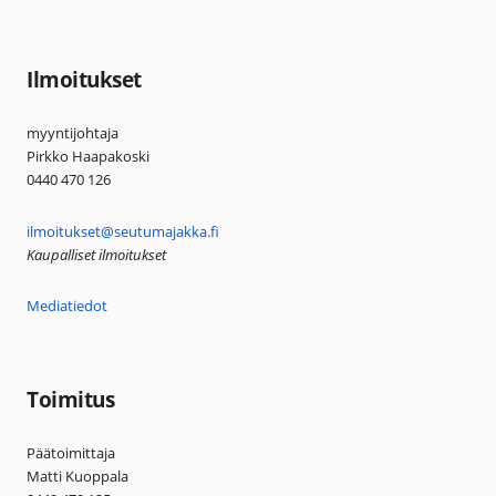
Ilmoitukset
myyntijohtaja
Pirkko Haapakoski
0440 470 126
ilmoitukset@seutumajakka.fi
Kaupalliset ilmoitukset
Mediatiedot
Toimitus
Päätoimittaja
Matti Kuoppala