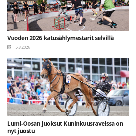
Vuoden 2026 katusählymestarit selvillä
5.8.2026
Lumi-Oosan juoksut Kuninkuusraveissa on
nyt juostu