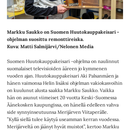
Markku Saukko on Suomen Huutokauppakeisari -
ohjelman suosittu remonttireiska.
Kuva: Matti Salmijärvi/Nelonen Media
Suomen Huutokauppakeisari -ohjelma on naulinnut
suomalaiset televisioiden ääreen jo kymmenen
vuoden ajan. Huutokauppakeisari Aki Palsanmäen ja
hänen vaimonsa Helin lisäksi ohjelman vakiokasvoihin
on kuulunut alusta saakka Markku Saukko. Vaikka
hän on asunut viimeiset 20 vuotta Keski-Suomessa
Äänekosken kaupungissa, on hänellä edelleen vahva
side synnyinseutuunsa Merijärven Viitaperälle.
”Kyllä siellä tulee käytyä useamman kerran vuodessa.
Merijärveltä on jäänyt hyvät muistot”, kertoo Markku