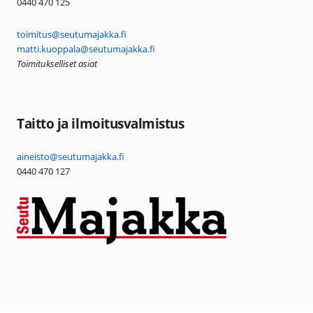
0440 470 125
toimitus@seutumajakka.fi
matti.kuoppala@seutumajakka.fi
Toimitukselliset asiat
Taitto ja ilmoitusvalmistus
aineisto@seutumajakka.fi
0440 470 127