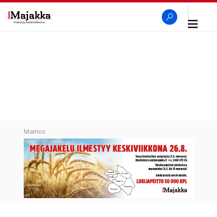
Avaa
navigaa
SeutuMajakka
Haku
Mainos