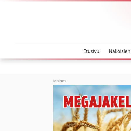
SeutuMajakka
Mielipide: Hallitukselta tulossa lisää raippaa autol
Etusivu
Näköisleh
Mainos