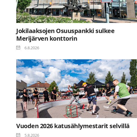
Jokilaaksojen Osuuspankki sulkee
Merijärven konttorin
6.8.2026
Vuoden 2026 katusählymestarit selvillä
5.8.2026