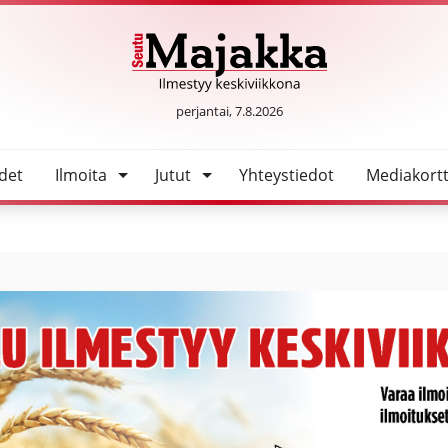
la työssäkäyville
SeutuMajakka
perjantai, 7.8.2026
det
Ilmoita
Jutut
Yhteystiedot
Mediakortt