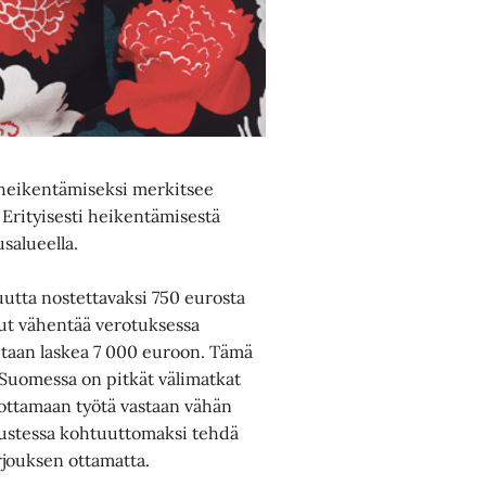
heikentämiseksi merkitsee
. Erityisesti heikentämisestä
usalueella.
utta nostettavaksi 750 eurosta
ut vähentää verotuksessa
taan laskea 7 000 euroon. Tämä
. Suomessa on pitkät välimatkat
a ottamaan työtä vastaan vähän
ustessa kohtuuttomaksi tehdä
rjouksen ottamatta.