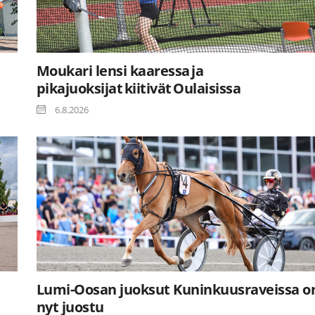
Moukari lensi kaaressa ja
pikajuoksijat kiitivät Oulaisissa
6.8.2026
Lumi-Oosan juoksut Kuninkuusraveissa o
nyt juostu