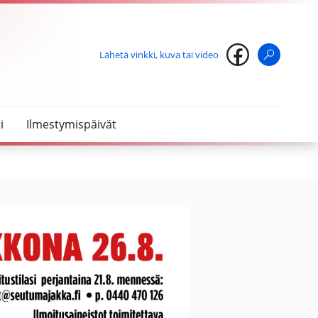
Lähetä vinkki, kuva tai video
Haku
i
Ilmestymispäivät