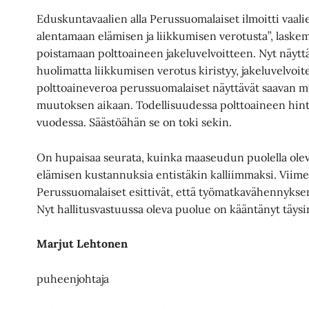
Eduskuntavaalien alla Perussuomalaiset ilmoitti vaali
alentamaan elämisen ja liikkumisen verotusta”, laske
poistamaan polttoaineen jakeluvelvoitteen. Nyt näyttää
huolimatta liikkumisen verotus kiristyy, jakeluvelvoit
polttoaineveroa perussuomalaiset näyttävät saavan 
muutoksen aikaan. Todellisuudessa polttoaineen hin
vuodessa. Säästöähän se on toki sekin.
On hupaisaa seurata, kuinka maaseudun puolella olev
elämisen kustannuksia entistäkin kalliimmaksi. Viime
Perussuomalaiset esittivät, että työmatkavähennykse
Nyt hallitusvastuussa oleva puolue on kääntänyt täys
Marjut Lehtonen
puheenjohtaja