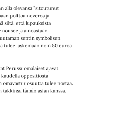
en alla olevansa ”sitoutunut
maan polttoaineveroa ja
 siltä, että lupauksista
e nousee ja ainoastaan
muutaman sentin symbolisen
ta tulee laskemaan noin 50 euroa
at Perussuomalaiset ajavat
 kaudella oppositiosta
n omavastuuosuutta tulee nostaa.
in takkinsa tämän asian kanssa.