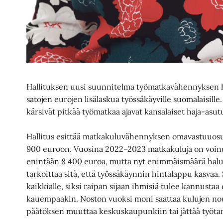
Hallituksen uusi suunnitelma työmatkavähennyksen 
satojen eurojen lisälaskua työssäkäyville suomalaisille
kärsivät pitkää työmatkaa ajavat kansalaiset haja-asut
Hallitus esittää matkakuluvähennyksen omavastuuosu
900 euroon. Vuosina 2022–2023 matkakuluja on voin
enintään 8 400 euroa, mutta nyt enimmäismäärä halu
tarkoittaa sitä, että työssäkäynnin hintalappu kasvaa
kaikkialle, siksi raipan sijaan ihmisiä tulee kannusta
kauempaakin. Noston vuoksi moni saattaa kulujen no
päätöksen muuttaa keskuskaupunkiin tai jättää työta