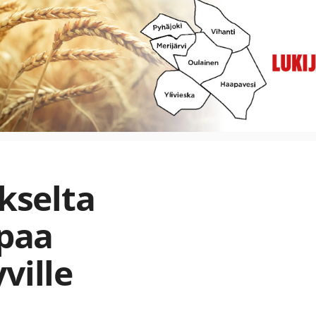
ukselta
ppaa
ville