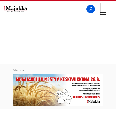
Avaa
navigaa
SeutuMajakka
Haku
Mainos