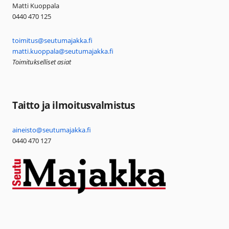
Matti Kuoppala
0440 470 125
toimitus@seutumajakka.fi
matti.kuoppala@seutumajakka.fi
Toimitukselliset asiat
Taitto ja ilmoitusvalmistus
aineisto@seutumajakka.fi
0440 470 127