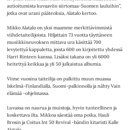
autioitumista kuvaaviin siirtomaa-Suomen lauluihin”,
jotka ovat urani pääteoksia, Alatalo kertoo.
Mikko Alatalo on yksi maamme merkittävimmistä
viihdetaiteilijoista. Hiljattain 73 vuotta täyttäneen
musiikkineuvoksen mittava ura käsittää 700
levytettyä kappaletta, joista 600 on kirjoitettu yhdessä
Harri Rinteen kanssa. Lisäksi takana on yli 6000
heitettyä keikkaa ja yli 50 julkaistua albumia.
Viime vuosina taiteilija on palkittu muun muassa
Iskelmä-Finlandialla, Suomi-palkinnolla ja nähty Vain
elämää -ohjelmassa.
Luvassa on naurua ja muistoja, hyvin tunteellinen ja
koskettava ilta. Mikkoa säestää oma poika, Hauli
Brosin ja Coitus Int 50 Revival -bändin kitaristi Kalle
Alatalo.