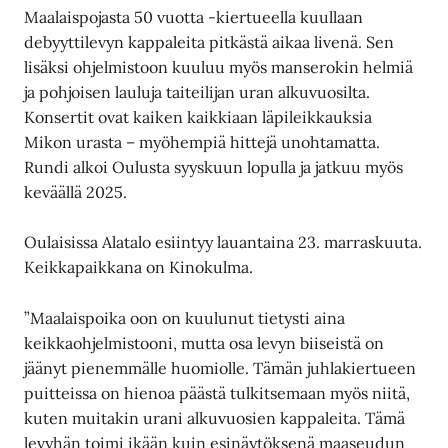
Maalaispojasta 50 vuotta -kiertueella kuullaan
debyyttilevyn kappaleita pitkästä aikaa livenä. Sen
lisäksi ohjelmistoon kuuluu myös manserokin helmiä
ja pohjoisen lauluja taiteilijan uran alkuvuosilta.
Konsertit ovat kaiken kaikkiaan läpileikkauksia
Mikon urasta – myöhempiä hittejä unohtamatta.
Rundi alkoi Oulusta syyskuun lopulla ja jatkuu myös
keväällä 2025.
Oulaisissa Alatalo esiintyy lauantaina 23. marraskuuta.
Keikkapaikkana on Kinokulma.
”Maalaispoika oon on kuulunut tietysti aina
keikkaohjelmistooni, mutta osa levyn biiseistä on
jäänyt pienemmälle huomiolle. Tämän juhlakiertueen
puitteissa on hienoa päästä tulkitsemaan myös niitä,
kuten muitakin urani alkuvuosien kappaleita. Tämä
levyhän toimi ikään kuin esinäytöksenä maaseudun