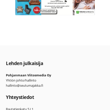
Lehden julkaisija
Pohjanmaan Viitosmedia Oy
Yhtiön johto/hallinto
hallinto@seutumajakka.fi
Yhteystiedot
Rautatienkatu 5 L1