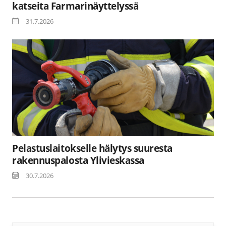
katseita Farmarinäyttelyssä
31.7.2026
Pelastuslaitokselle hälytys suuresta
rakennuspalosta Ylivieskassa
30.7.2026