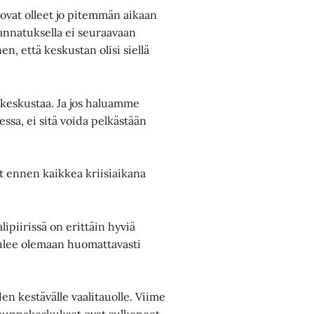
vat olleet jo pitemmän aikaan
kannatuksella ei seuraavaan
n, että keskustan olisi siellä
 keskustaa. Ja jos haluamme
sa, ei sitä voida pelkästään
 ennen kaikkea kriisiaikana
ipiirissä on erittäin hyviä
tulee olemaan huomattavasti
n kestävälle vaalitauolle. Viime