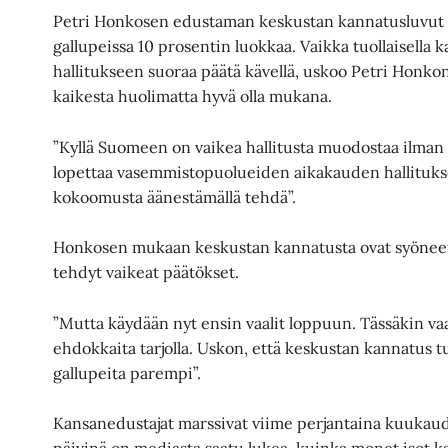
Petri Honkosen edustaman keskustan kannatusluvut o
gallupeissa 10 prosentin luokkaa. Vaikka tuollaisella 
hallitukseen suoraa päätä kävellä, uskoo Petri Honkone
kaikesta huolimatta hyvä olla mukana.
”Kyllä Suomeen on vaikea hallitusta muodostaa ilman
lopettaa vasemmistopuolueiden aikakauden hallitukses
kokoomusta äänestämällä tehdä”.
Honkosen mukaan keskustan kannatusta ovat syöneet
tehdyt vaikeat päätökset.
”Mutta käydään nyt ensin vaalit loppuun. Tässäkin vaal
ehdokkaita tarjolla. Uskon, että keskustan kannatus 
gallupeita parempi”.
Kansanedustajat marssivat viime perjantaina kuukaude