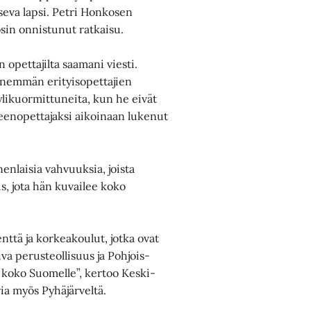
tseva lapsi. Petri Honkosen
osin onnistunut ratkaisu.
 opettajilta saamani viesti.
i enemmän erityisopettajien
ylikuormittuneita, kun he eivät
neenopettajaksi aikoinaan lukenut
nlaisia vahvuuksia, joista
s, jota hän kuvailee koko
enttä ja korkeakoulut, jotka ovat
ahva perusteollisuus ja Pohjois-
 koko Suomelle”, kertoo Keski-
ia myös Pyhäjärveltä.