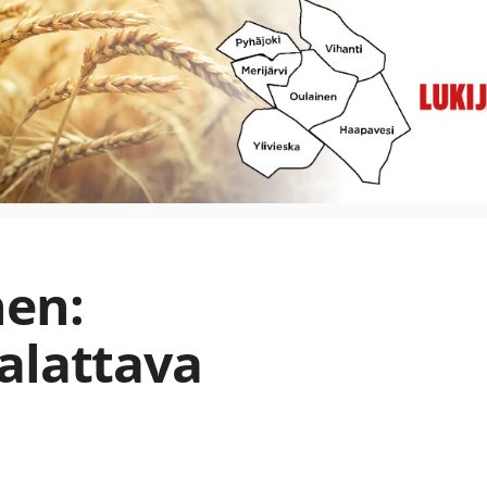
nen:
alattava