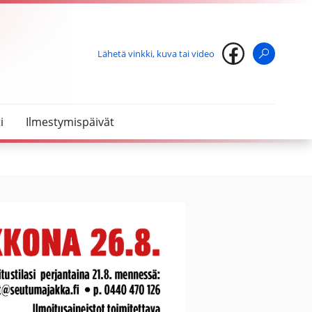
Lähetä vinkki, kuva tai video
Haku
i
Ilmestymispäivät