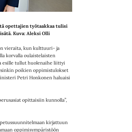
ä opettajien työtaakkaa tulisi
ätä. Kuva: Aleksi Olli
 vieraita, kun kulttuuri- ja
lla korvalla oulaistelaisten
esille tullut huolenaihe liittyi
rsinkin poikien oppimistulokset
 ministeri Petri Honkonen haluaisi
perusasiat opittaisiin kunnolla”,
 opetussuunnitelmaan kirjattuun
t samaan oppimisympäristöön