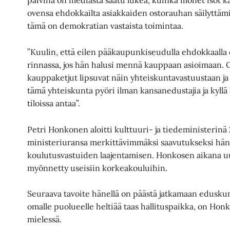
päivinä on mediasta saatu lukea, kuinka monet isot 
ovensa ehdokkailta asiakkaiden ostorauhan säilyttäm
tämä on demokratian vastaista toimintaa.
”Kuulin, että eilen pääkaupunkiseudulla ehdokkaalla 
rinnassa, jos hän halusi mennä kauppaan asioimaan. On
kauppaketjut lipsuvat näin yhteiskuntavastuustaan ja
tämä yhteiskunta pyöri ilman kansanedustajia ja kyllä h
tiloissa antaa”.
Petri Honkonen aloitti kulttuuri- ja tiedeministerin
ministeriuransa merkittävimmäksi saavutukseksi hä
koulutusvastuiden laajentamisen. Honkosen aikana uu
myönnetty useisiin korkeakouluihin.
Seuraava tavoite hänellä on päästä jatkamaan eduskunt
omalle puolueelle heltiää taas hallituspaikka, on Honk
mielessä.