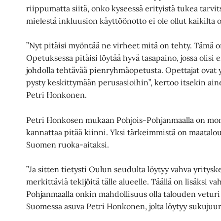
riippumatta siitä, onko kyseessä erityistä tukea tarvi
mielestä inkluusion käyttöönotto ei ole ollut kaikilta 
”Nyt pitäisi myöntää ne virheet mitä on tehty. Tämä on
Opetuksessa pitäisi löytää hyvä tasapaino, jossa olis
johdolla tehtävää pienryhmäopetusta. Opettajat ovat 
pysty keskittymään perusasioihin”, kertoo itsekin ai
Petri Honkonen.
Petri Honkosen mukaan Pohjois-Pohjanmaalla on mone
kannattaa pitää kiinni. Yksi tärkeimmistä on maatalou
Suomen ruoka-aitaksi.
”Ja sitten tietysti Oulun seudulta löytyy vahva yritysk
merkittäviä tekijöitä tälle alueelle. Täällä on lisäksi v
Pohjanmaalla onkin mahdollisuus olla talouden veturi
Suomessa asuva Petri Honkonen, jolta löytyy sukujuur