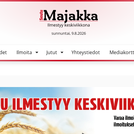
usasioihin
SeutuMajakka
sunnuntai, 9.8.2026
det
Ilmoita
Jutut
Yhteystiedot
Mediakortt