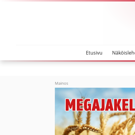
SeutuMajakka
Ministeri Honkonen: Peruskouluissa palattava per
Etusivu
Näköisleh
Mainos