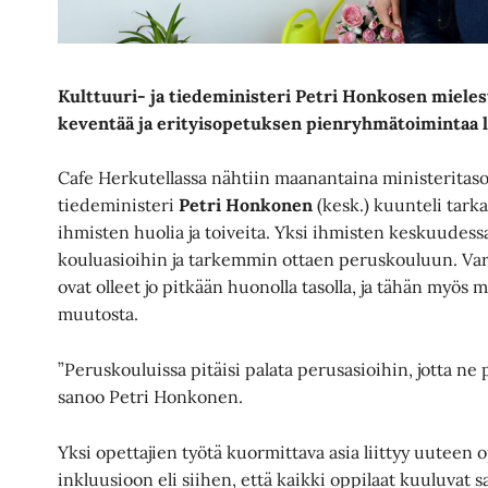
Kulttuuri- ja tiedeministeri Petri Honkosen mielest
keventää ja erityisopetuksen pienryhmätoimintaa lis
Cafe Herkutellassa nähtiin maanantaina ministeritason
tiedeministeri
Petri Honkonen
(kesk.) kuunteli tarka
ihmisten huolia ja toiveita. Yksi ihmisten keskuudessa 
kouluasioihin ja tarkemmin ottaen peruskouluun. Va
ovat olleet jo pitkään huonolla tasolla, ja tähän myös
muutosta.
”Peruskouluissa pitäisi palata perusasioihin, jotta ne 
sanoo Petri Honkonen.
Yksi opettajien työtä kuormittava asia liittyy uuteen
inkluusioon eli siihen, että kaikki oppilaat kuuluva