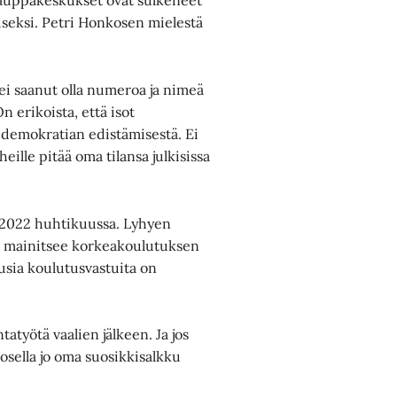
kauppakeskukset ovat sulkeneet
iseksi. Petri Honkosen mielestä
ei saanut olla numeroa ja nimeä
 erikoista, että isot
 demokratian edistämisestä. Ei
eille pitää oma tilansa julkisissa
ä 2022 huhtikuussa. Lyhyen
n mainitsee korkeakoulutuksen
sia koulutusvastuita on
atyötä vaalien jälkeen. Ja jos
osella jo oma suosikkisalkku