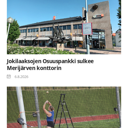
Jokilaaksojen Osuuspankki sulkee
Merijärven konttorin
6.8.2026