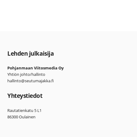
Lehden julkaisija
Pohjanmaan Viitosmedia Oy
Yhtiön johto/hallinto
hallinto@seutumajakka.fi
Yhteystiedot
Rautatienkatu 5 L1
86300 Oulainen