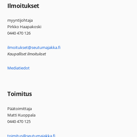
Ilmoitukset
myyntijohtaja
Pirkko Haapakoski
0440 470 126
ilmoitukset@seutumajakka.fi
Kaupalliset ilmoitukset
Mediatiedot
Toimitus
Päätoimittaja
Matti Kuoppala
0440 470 125
toimitus@seutumajakka.fi