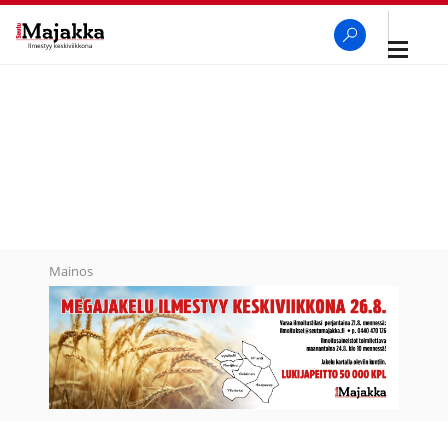
Avaa
navigaa
SeutuMajakka
Haku
Mainos