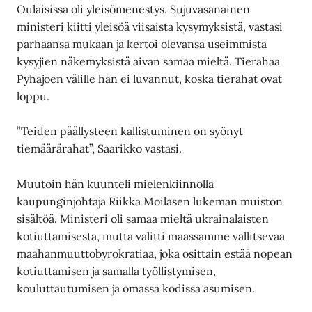
Oulaisissa oli yleisömenestys. Sujuvasanainen
ministeri kiitti yleisöä viisaista kysymyksistä, vastasi
parhaansa mukaan ja kertoi olevansa useimmista
kysyjien näkemyksistä aivan samaa mieltä. Tierahaa
Pyhäjoen välille hän ei luvannut, koska tierahat ovat
loppu.
”Teiden päällysteen kallistuminen on syönyt
tiemäärärahat”, Saarikko vastasi.
Muutoin hän kuunteli mielenkiinnolla
kaupunginjohtaja Riikka Moilasen lukeman muiston
sisältöä. Ministeri oli samaa mieltä ukrainalaisten
kotiuttamisesta, mutta valitti maassamme vallitsevaa
maahanmuuttobyrokratiaa, joka osittain estää nopean
kotiuttamisen ja samalla työllistymisen,
kouluttautumisen ja omassa kodissa asumisen.