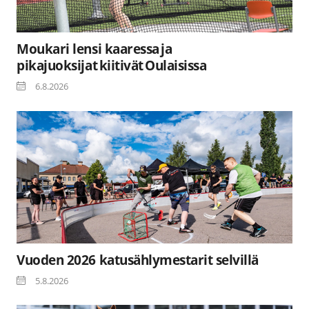
Moukari lensi kaaressa ja
pikajuoksijat kiitivät Oulaisissa
6.8.2026
Vuoden 2026 katusählymestarit selvillä
5.8.2026