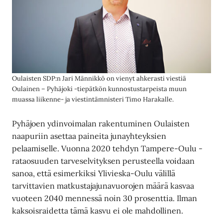
Oulaisten SDP:n Jari Männikkö on vienyt ahkerasti viestiä
Oulainen – Pyhäjoki -tiepätkön kunnostustarpeista muun
muassa liikenne- ja viestintämnisteri Timo Harakalle.
Pyhäjoen ydinvoimalan rakentuminen Oulaisten
naapuriin asettaa paineita junayhteyksien
pelaamiselle. Vuonna 2020 tehdyn Tampere-Oulu -
rataosuuden tarveselvityksen perusteella voidaan
sanoa, että esimerkiksi Ylivieska-Oulu välillä
tarvittavien matkustajajunavuorojen määrä kasvaa
vuoteen 2040 mennessä noin 30 prosenttia. Ilman
kaksoisraidetta tämä kasvu ei ole mahdollinen.