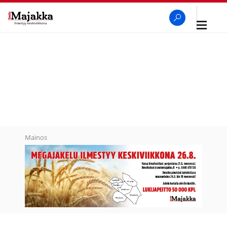
Avaa
navigaa
SeutuMajakka
Haku
Mainos