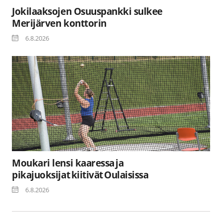
Jokilaaksojen Osuuspankki sulkee
Merijärven konttorin
6.8.2026
Moukari lensi kaaressa ja
pikajuoksijat kiitivät Oulaisissa
6.8.2026