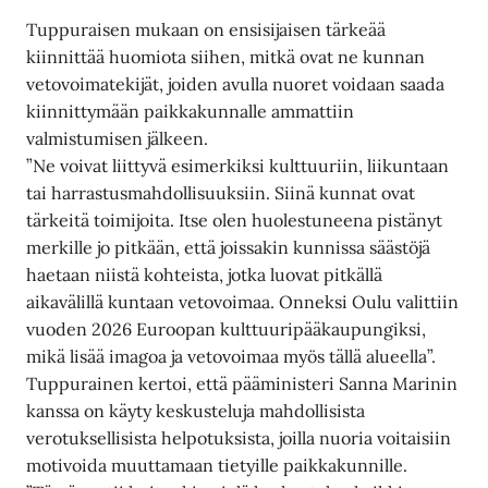
Tuppuraisen mukaan on ensisijaisen tärkeää
kiinnittää huomiota siihen, mitkä ovat ne kunnan
vetovoimatekijät, joiden avulla nuoret voidaan saada
kiinnittymään paikkakunnalle ammattiin
valmistumisen jälkeen.
”Ne voivat liittyvä esimerkiksi kulttuuriin, liikuntaan
tai harrastusmahdollisuuksiin. Siinä kunnat ovat
tärkeitä toimijoita. Itse olen huolestuneena pistänyt
merkille jo pitkään, että joissakin kunnissa säästöjä
haetaan niistä kohteista, jotka luovat pitkällä
aikavälillä kuntaan vetovoimaa. Onneksi Oulu valittiin
vuoden 2026 Euroopan kulttuuripääkaupungiksi,
mikä lisää imagoa ja vetovoimaa myös tällä alueella”.
Tuppurainen kertoi, että pääministeri Sanna Marinin
kanssa on käyty keskusteluja mahdollisista
verotuksellisista helpotuksista, joilla nuoria voitaisiin
motivoida muuttamaan tietyille paikkakunnille.