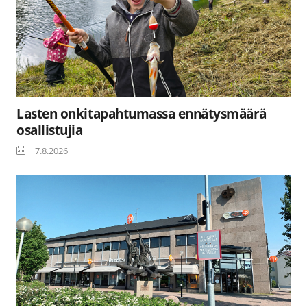
Lasten onkitapahtumassa ennätysmäärä
osallistujia
7.8.2026