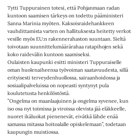
Tytti Tuppurainen totesi, että Pohjanmaan radan
kuntoon saamisen tärkeys on todettu pääministeri
Sanna Marinia myöten. Kaksoisraidehankkeen
vauhdittamista varten on hallituksesta heitetty verkot
vesille myös EU:n rakennerahaston suuntaan. Sieltä
toivotaan suunnittelumäärärahaa ratapihojen sekä
koko raidevälin kuntoon saamiseksi.
Oulaisten kaupunki esitti ministeri Tuppuraiselle
oman huolenaiheensa työvoiman saatavuudesta, sillä
erityisesti terveydenhuollossa, sairaanhoidossa ja
sosiaalipalveluissa on nopeasti syntynyt pula
koulutetusta henkilöstöstä.
”Ongelma on maanlaajuinen ja ongelma syvenee, kun
iso osa nyt toimissa ja viroissa olevista jää eläkkeelle,
nuoret ikäluokat pienenevät, eivätkä lähde enää
samassa mitassa hoitoalalle opiskelemaan”, todetaan
kaupungin muistiossa.