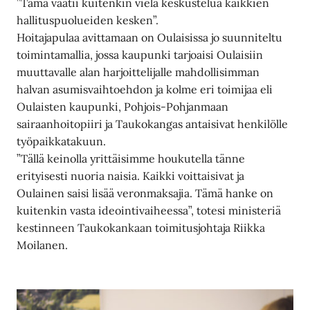
”Tämä vaatii kuitenkin vielä keskustelua kaikkien
hallituspuolueiden kesken”.
Hoitajapulaa avittamaan on Oulaisissa jo suunniteltu
toimintamallia, jossa kaupunki tarjoaisi Oulaisiin
muuttavalle alan harjoittelijalle mahdollisimman
halvan asumisvaihtoehdon ja kolme eri toimijaa eli
Oulaisten kaupunki, Pohjois-Pohjanmaan
sairaanhoitopiiri ja Taukokangas antaisivat henkilölle
työpaikkatakuun.
”Tällä keinolla yrittäisimme houkutella tänne
erityisesti nuoria naisia. Kaikki voittaisivat ja
Oulainen saisi lisää veronmaksajia. Tämä hanke on
kuitenkin vasta ideointivaiheessa”, totesi ministeriä
kestinneen Taukokankaan toimitusjohtaja Riikka
Moilanen.