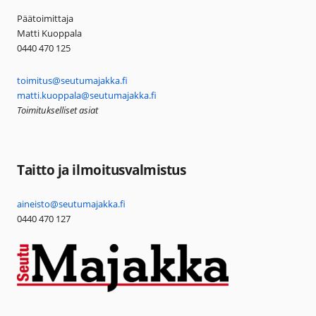
Päätoimittaja
Matti Kuoppala
0440 470 125
toimitus@seutumajakka.fi
matti.kuoppala@seutumajakka.fi
Toimitukselliset asiat
Taitto ja ilmoitusvalmistus
aineisto@seutumajakka.fi
0440 470 127