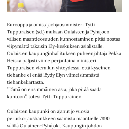
Eurooppa ja omistajaohjausministeri Tytti
Tuppuraisen (sd.) mukaan Oulaisten ja Pyhäjoen
välisen maantieosuuden kunnostaminen pitää nostaa
viipymättä takaisin Ely-keskuksen asialistalle.
Oulaisten kaupunginhallituksen puheenjohtaja Pekka
Heiska paljasti viime perjantaina ministeri
Tuppuraisen vierailun yhteydessä, että kyseinen
tiehanke ei enää löydy Elyn viimeisimmästä
tiehankekartasta.
”Tämä on ensimmäinen asia, joka pitää saada
kuntoon”, totesi Tytti Tuppurainen.
Oulaisten kaupunki on ajanut jo vuosia
peruskorjaushankkeen saamista maantielle 7890
välillä Oulainen-Pyhäjoki. Kaupungin johdon