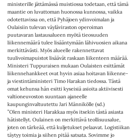
ministerille jättämässä muistiossa todetaan, että tämä
maantie on luvattoman huonossa kunnossa, vaikka
odotettavissa on, että Pyhäjoen ydinvoimalan ja
Oulaisiin tulevan väyläviraston operoiman
puutavaran lastausalueen myötä tieosuuden
liikennemäärä tulee lisääntymään lähivuosien aikana
merkittävästi. Myös alueelle rakennettavat
tuulivoimapuistot lisäävät raskaan liikenteen määrää.
Ministeri Tuppuraisen mukaan Oulaisten esittämät
liikennehankkeet ovat hyvin asiaa hoitavan liikenne-
ja viestintäministeri Timo Harakan tiedossa. Tästä
omat kehunsa hän esitti kyseisiä asioita aktiivisesti
valtioneuvoston suuntaan ajaneelle
kaupunginvaltuutettu Jari Männikölle (sd.)
”Olen ministeri Harakkaa myös itsekin tästä asiasta
hätistellyt. Oulainen on merkittävä teollisuusalue,
joten on tärkeää, että kuljetukset pelaavat. Logistiikan
täytyy toimia ja siihen pitää satsata. Sovimme jo