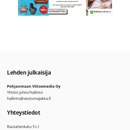
Lehden julkaisija
Pohjanmaan Viitosmedia Oy
Yhtiön johto/hallinto
hallinto@seutumajakka.fi
Yhteystiedot
Rautatienkatu 5 L1