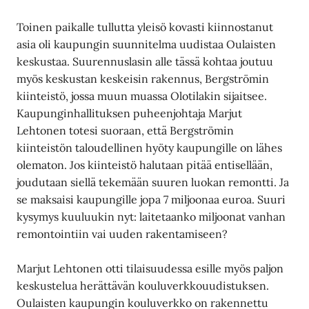
Toinen paikalle tullutta yleisö kovasti kiinnostanut
asia oli kaupungin suunnitelma uudistaa Oulaisten
keskustaa. Suurennuslasin alle tässä kohtaa joutuu
myös keskustan keskeisin rakennus, Bergströmin
kiinteistö, jossa muun muassa Olotilakin sijaitsee.
Kaupunginhallituksen puheenjohtaja Marjut
Lehtonen totesi suoraan, että Bergströmin
kiinteistön taloudellinen hyöty kaupungille on lähes
olematon. Jos kiinteistö halutaan pitää entisellään,
joudutaan siellä tekemään suuren luokan remontti. Ja
se maksaisi kaupungille jopa 7 miljoonaa euroa. Suuri
kysymys kuuluukin nyt: laitetaanko miljoonat vanhan
remontointiin vai uuden rakentamiseen?
Marjut Lehtonen otti tilaisuudessa esille myös paljon
keskustelua herättävän kouluverkkouudistuksen.
Oulaisten kaupungin kouluverkko on rakennettu