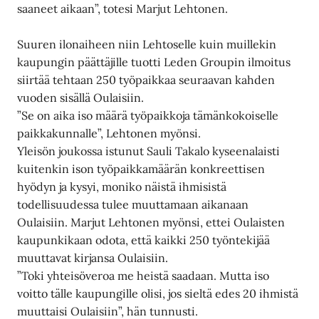
saaneet aikaan”, totesi Marjut Lehtonen.
Suuren ilonaiheen niin Lehtoselle kuin muillekin
kaupungin päättäjille tuotti Leden Groupin ilmoitus
siirtää tehtaan 250 työpaikkaa seuraavan kahden
vuoden sisällä Oulaisiin.
”Se on aika iso määrä työpaikkoja tämänkokoiselle
paikkakunnalle”, Lehtonen myönsi.
Yleisön joukossa istunut Sauli Takalo kyseenalaisti
kuitenkin ison työpaikkamäärän konkreettisen
hyödyn ja kysyi, moniko näistä ihmisistä
todellisuudessa tulee muuttamaan aikanaan
Oulaisiin. Marjut Lehtonen myönsi, ettei Oulaisten
kaupunkikaan odota, että kaikki 250 työntekijää
muuttavat kirjansa Oulaisiin.
”Toki yhteisöveroa me heistä saadaan. Mutta iso
voitto tälle kaupungille olisi, jos sieltä edes 20 ihmistä
muuttaisi Oulaisiin”, hän tunnusti.