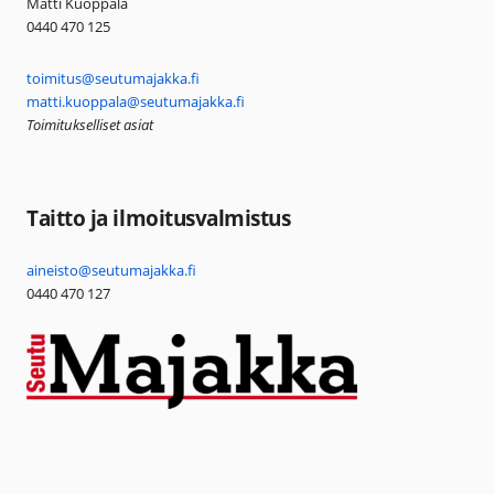
Matti Kuoppala
0440 470 125
toimitus@seutumajakka.fi
matti.kuoppala@seutumajakka.fi
Toimitukselliset asiat
Taitto ja ilmoitusvalmistus
aineisto@seutumajakka.fi
0440 470 127