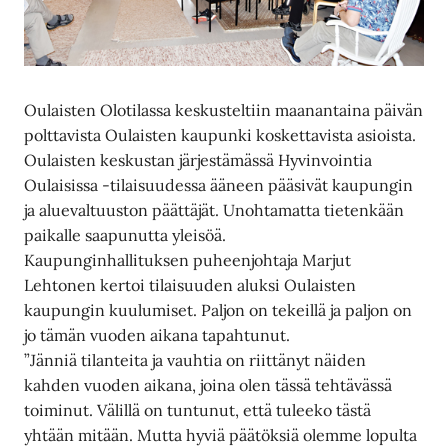
Oulaisten Olotilassa keskusteltiin maanantaina päivän
polttavista Oulaisten kaupunki koskettavista asioista.
Oulaisten keskustan järjestämässä Hyvinvointia
Oulaisissa -tilaisuudessa ääneen pääsivät kaupungin
ja aluevaltuuston päättäjät. Unohtamatta tietenkään
paikalle saapunutta yleisöä.
Kaupunginhallituksen puheenjohtaja Marjut
Lehtonen kertoi tilaisuuden aluksi Oulaisten
kaupungin kuulumiset. Paljon on tekeillä ja paljon on
jo tämän vuoden aikana tapahtunut.
”Jänniä tilanteita ja vauhtia on riittänyt näiden
kahden vuoden aikana, joina olen tässä tehtävässä
toiminut. Välillä on tuntunut, että tuleeko tästä
yhtään mitään. Mutta hyviä päätöksiä olemme lopulta