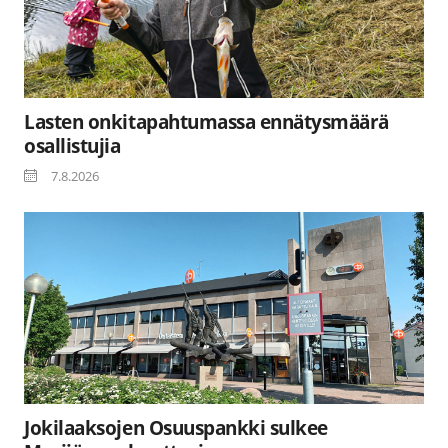
Lasten onkitapahtumassa ennätysmäärä
osallistujia
7.8.2026
Jokilaaksojen Osuuspankki sulkee