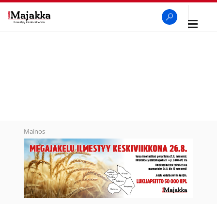
Avaa
navigaa
SeutuMajakka
Haku
Mainos