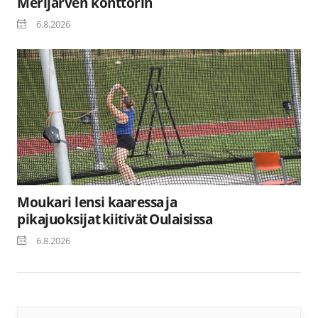
Merijärven konttorin
6.8.2026
Moukari lensi kaaressa ja
pikajuoksijat kiitivät Oulaisissa
6.8.2026