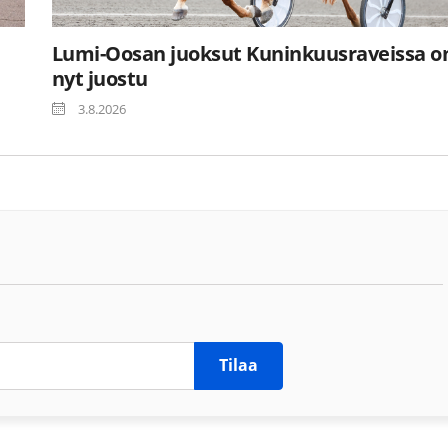
Lumi-Oosan juoksut Kuninkuusraveissa o
nyt juostu
3.8.2026
Tilaa