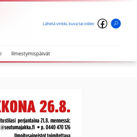
Lähetä vinkki, kuva tai video
Haku
i
Ilmestymispäivät