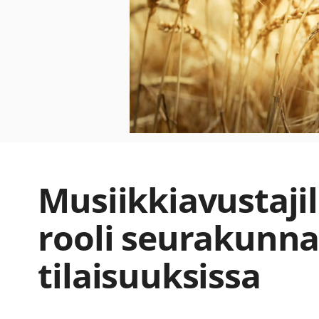
Musiikkiavustajil
rooli seurakunn
tilaisuuksissa