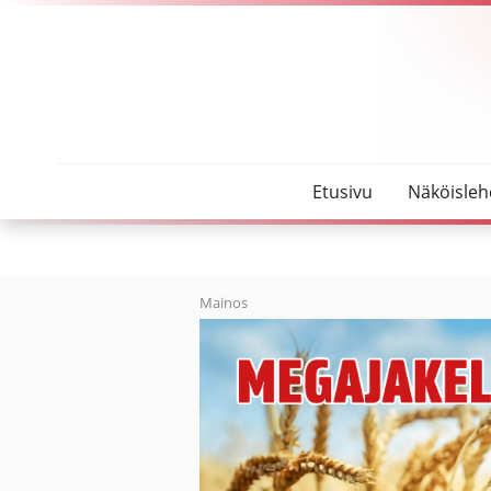
SeutuMajakka
Musiikkiavustajilla tärkeä rooli seurakunnan tilais
Etusivu
Näköisleh
Mainos