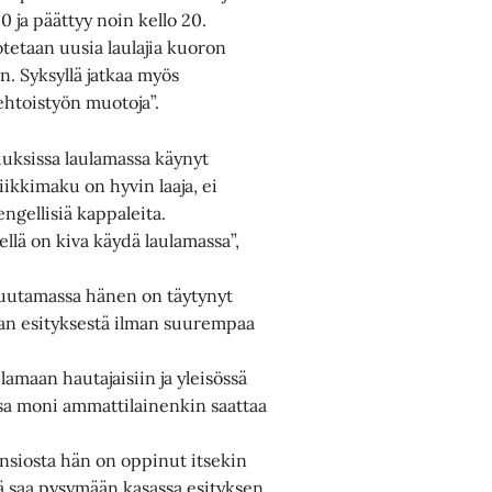
0 ja päättyy noin kello 20.
 otetaan uusia laulajia kuoron
. Syksyllä jatkaa myös
ehtoistyön muotoja”.
suuksissa laulamassa käynyt
ikkimaku on hyvin laaja, ei
engellisiä kappaleita.
ellä on kiva käydä laulamassa”,
a muutamassa hänen on täytynyt
aan esityksestä ilman suurempaa
amaan hautajaisiin ja yleisössä
essa moni ammattilainenkin saattaa
ansiosta hän on oppinut itsekin
sä saa pysymään kasassa esityksen