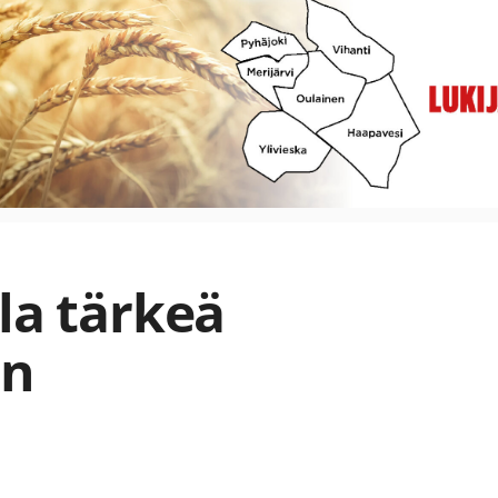
la tärkeä
an