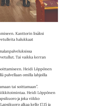
umiseen. Kanttorin lisäksi
etulleita halukkaat
jumalanpalveluksissa
rvetullut. Tai vaikka kerran
ai soittamiseen. Heidi Löppönen
lä palvellaan omilla lahjoilla
lamaan tai soittamaan”.
siikkitoimintaa. Heidi Löppönen
apsikuoro ja joka viikko
apsikuoro alkaa kello 17.15 ja