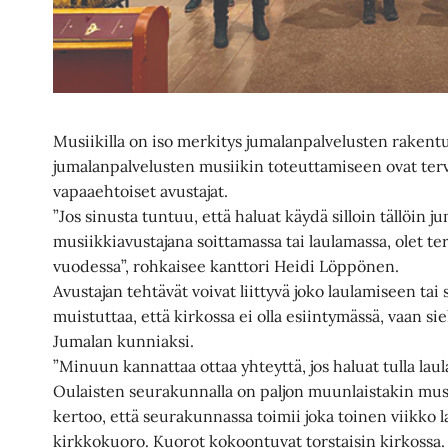
Musiikilla on iso merkitys jumalanpalvelusten rakent
jumalanpalvelusten musiikin toteuttamiseen ovat terv
vapaaehtoiset avustajat.
”Jos sinusta tuntuu, että haluat käydä silloin tällöin 
musiikkiavustajana soittamassa tai laulamassa, olet te
vuodessa”, rohkaisee kanttori Heidi Löppönen.
Avustajan tehtävät voivat liittyvä joko laulamiseen t
muistuttaa, että kirkossa ei olla esiintymässä, vaan siel
Jumalan kunniaksi.
”Minuun kannattaa ottaa yhteyttä, jos haluat tulla lau
Oulaisten seurakunnalla on paljon muunlaistakin mu
kertoo, että seurakunnassa toimii joka toinen viikko l
kirkkokuoro. Kuorot kokoontuvat torstaisin kirkossa. L