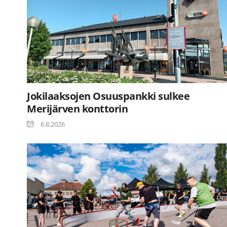
Jokilaaksojen Osuuspankki sulkee
Merijärven konttorin
6.8.2026