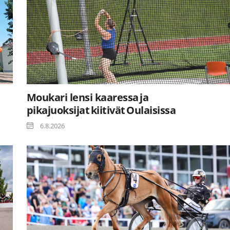
Moukari lensi kaaressa ja
pikajuoksijat kiitivät Oulaisissa
6.8.2026