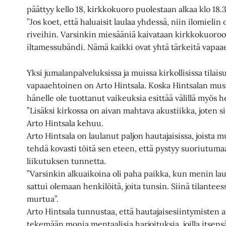
päättyy kello 18, kirkkokuoro puolestaan alkaa klo 18.3
”Jos koet, että haluaisit laulaa yhdessä, niin ilomielin
riveihin. Varsinkin miesääniä kaivataan kirkkokuoroon
iltamessubändi. Nämä kaikki ovat yhtä tärkeitä vapaa
Yksi jumalanpalveluksissa ja muissa kirkollisissa tilai
vapaaehtoinen on Arto Hintsala. Koska Hintsalan musi
hänelle ole tuottanut vaikeuksia esittää välillä myös h
”Lisäksi kirkossa on aivan mahtava akustiikka, joten si
Arto Hintsala kehuu.
Arto Hintsala on laulanut paljon hautajaisissa, joist
tehdä kovasti töitä sen eteen, että pystyy suoriutum
liikutuksen tunnetta.
”Varsinkin alkuaikoina oli paha paikka, kun menin laul
sattui olemaan henkilöitä, joita tunsin. Siinä tilante
murtua”.
Arto Hintsala tunnustaa, että hautajaisesiintymisten 
tekemään monia mentaalisia harjoituksia, joilla itsen