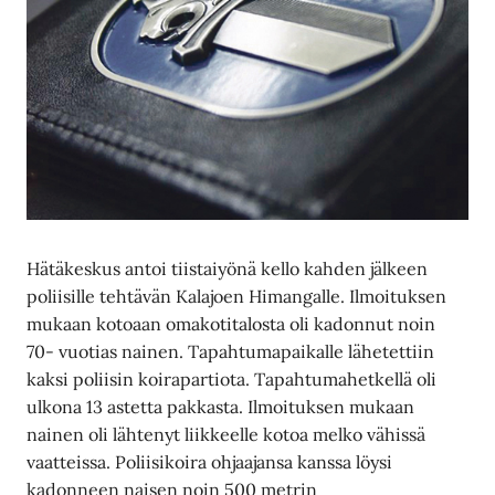
Hätäkeskus antoi tiistaiyönä kello kahden jälkeen
poliisille tehtävän Kalajoen Himangalle. Ilmoituksen
mukaan kotoaan omakotitalosta oli kadonnut noin
70- vuotias nainen. Tapahtumapaikalle lähetettiin
kaksi poliisin koirapartiota. Tapahtumahetkellä oli
ulkona 13 astetta pakkasta. Ilmoituksen mukaan
nainen oli lähtenyt liikkeelle kotoa melko vähissä
vaatteissa. Poliisikoira ohjaajansa kanssa löysi
kadonneen naisen noin 500 metrin