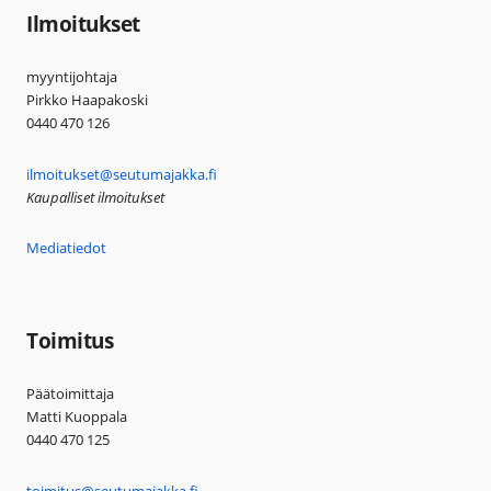
Ilmoitukset
myyntijohtaja
Pirkko Haapakoski
0440 470 126
ilmoitukset@seutumajakka.fi
Kaupalliset ilmoitukset
Mediatiedot
Toimitus
Päätoimittaja
Matti Kuoppala
0440 470 125
toimitus@seutumajakka.fi