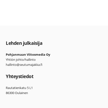
Lehden julkaisija
Pohjanmaan Viitosmedia Oy
Yhtiön johto/hallinto
hallinto@seutumajakka.fi
Yhteystiedot
Rautatienkatu 5 L1
86300 Oulainen