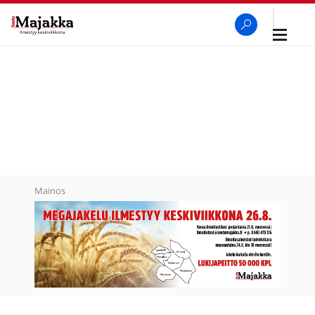
Avaa
navigaa
SeutuMajakka
Haku
Mainos