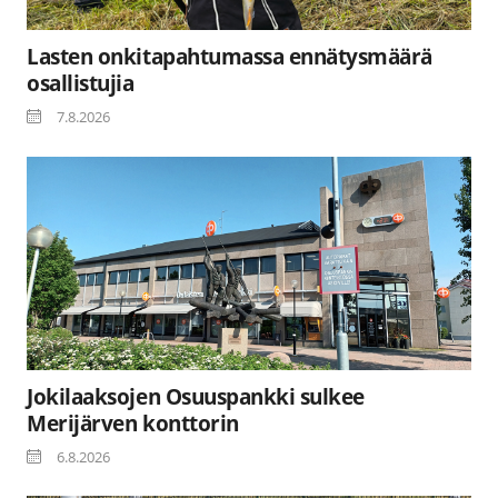
Lasten onkitapahtumassa ennätysmäärä
osallistujia
7.8.2026
Jokilaaksojen Osuuspankki sulkee
Merijärven konttorin
6.8.2026