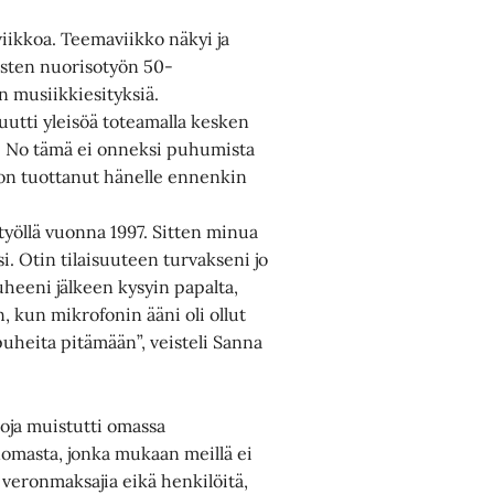
 viikkoa. Teemaviikko näkyi ja
isten nuorisotyön 50-
in musiikkiesityksiä.
utti yleisöä toteamalla kesken
. No tämä ei onneksi puhumista
 on tuottanut hänelle ennenkin
työllä vuonna 1997. Sitten minua
. Otin tilaisuuteen turvakseni jo
eeni jälkeen kysyin papalta,
, kun mikrofonin ääni oli ollut
puheita pitämään”, veisteli Sanna
-oja muistutti omassa
nomasta, jonka mukaan meillä ei
 veronmaksajia eikä henkilöitä,