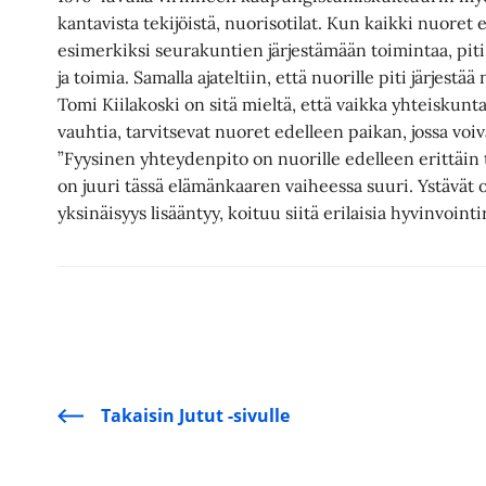
kantavista tekijöistä, nuorisotilat. Kun kaikki nuoret 
esimerkiksi seurakuntien järjestämään toimintaa, piti
ja toimia. Samalla ajateltiin, että nuorille piti järjestä
Tomi Kiilakoski on sitä mieltä, että vaikka yhteiskun
vauhtia, tarvitsevat nuoret edelleen paikan, jossa voi
”Fyysinen yhteydenpito on nuorille edelleen erittäin
on juuri tässä elämänkaaren vaiheessa suuri. Ystävät o
yksinäisyys lisääntyy, koituu siitä erilaisia hyvinvointi
Takaisin Jutut -sivulle