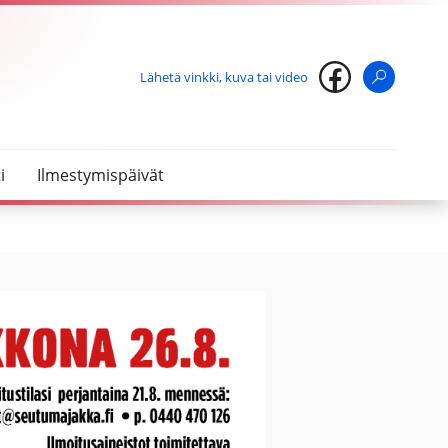
Lähetä vinkki, kuva tai video
Haku
i
Ilmestymispäivät