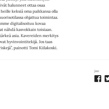
eivät halunneet ottaa osaa
 heille keksiä oma paikkansa olla
ä nuorisotilassa ohjattua toimintaa.
tamme digitalisoituu kovaa
vat nähdä kasvokkain toisiaan.
 tärkeä asia. Kavereiden merkitys
vat hyvinvointitekijä. Jos taas
riskejä”, painotti Tomi Kiilakoski.
Jaa: