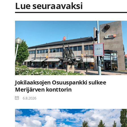
Lue seuraavaksi
Jokilaaksojen Osuuspankki sulkee
Merijärven konttorin
6.8.2026