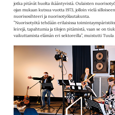
jotka pitävät huolta ikääntyvistä. Oulaisten nuorisoty
ojan mukaan kutsua vuotta 1973, jolloin vielä silloise
nuorisosihteeri ja nuorisotyölautakunta.
”Nuorisotyötä tehdään erilaisissa toimintaympäristöiss
leirejä, tapahtumia ja tilojen pitämistä, vaan se on ti
vaikuttamista elämän eri sektoreilla”, muistutti Tuula 