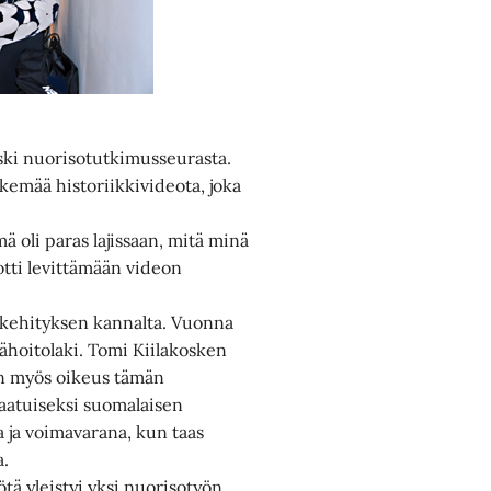
oski nuorisotutkimusseurasta.
ekemää historiikkivideota, joka
ä oli paras lajissaan, mitä minä
otti levittämään videon
n kehityksen kannalta. Vuonna
ähoitolaki. Tomi Kiilakosken
 on myös oikeus tämän
aatuiseksi suomalaisen
a ja voimavarana, kun taas
a.
ä yleistyi yksi nuorisotyön