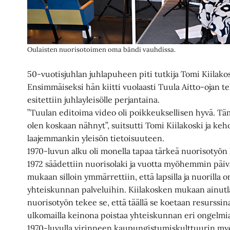
Oulaisten nuorisotoimen oma bändi vauhdissa.
50-vuotisjuhlan juhlapuheen piti tutkija Tomi Kiilak
Ensimmäiseksi hän kiitti vuolaasti Tuula Aitto-ojan t
esitettiin juhlayleisölle perjantaina.
”Tuulan editoima video oli poikkeuksellisen hyvä. Täm
olen koskaan nähnyt”, suitsutti Tomi Kiilakoski ja keh
laajemmankin yleisön tietoisuuteen.
1970-luvun alku oli monella tapaa tärkeä nuorisotyö
1972 säädettiin nuorisolaki ja vuotta myöhemmin päiv
mukaan silloin ymmärrettiin, että lapsilla ja nuorilla
yhteiskunnan palveluihin. Kiilakosken mukaan ainutl
nuorisotyön tekee se, että täällä se koetaan resurssin
ulkomailla keinona poistaa yhteiskunnan eri ongelmi
1970-luvulla virinneen kaupungistumiskulttuurin myöt