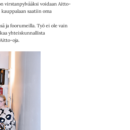
ön virstanpylvääksi voidaan Aitto-
en kauppalaan saatiin oma
ä ja foorumeilla. Työ ei ole vain
ukkaa yhteiskunnallista
Aitto-oja.