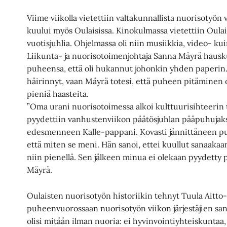
Viime viikolla vietettiin valtakunnallista nuorisotyön
kuului myös Oulaisissa. Kinokulmassa vietettiin Oula
vuotisjuhlia. Ohjelmassa oli niin musiikkia, video- ku
Liikunta- ja nuorisotoimenjohtaja Sanna Mäyrä hausku
puheensa, että oli hukannut johonkin yhden paperin
häirinnyt, vaan Mäyrä totesi, että puheen pitäminen
pieniä haasteita.
”Oma urani nuorisotoimessa alkoi kulttuurisihteerin 
pyydettiin vanhustenviikon päätösjuhlan pääpuhujaksi
edesmenneen Kalle-pappani. Kovasti jännittäneen puh
että miten se meni. Hän sanoi, ettei kuullut sanaakaan
niin pienellä. Sen jälkeen minua ei olekaan pyydetty 
Mäyrä.
Oulaisten nuorisotyön historiikin tehnyt Tuula Aitto
puheenvuorossaan nuorisotyön viikon järjestäjien sa
olisi mitään ilman nuoria: ei hyvinvointiyhteiskuntaa,