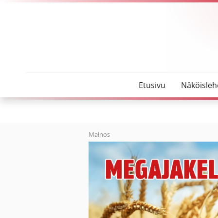
SeutuMajakka
Nuoret ovat yhteiskunnan voimavara
Etusivu
Näköisleh
Mainos