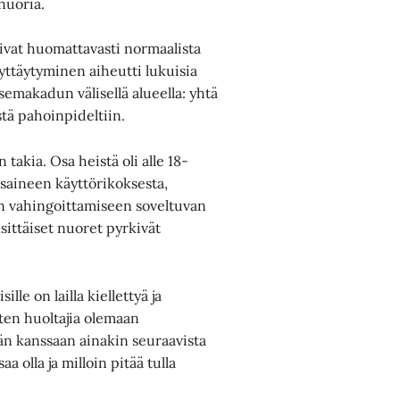
 nuoria.
sivat huomattavasti normaalista
yttäytyminen aiheutti lukuisia
Asemakadun välisellä alueella: yhtä
stä pahoinpideltiin.
 takia. Osa heistä oli alle 18-
usaineen käyttörikoksesta,
en vahingoittamiseen soveltuvan
sittäiset nuoret pyrkivät
lle on lailla kiellettyä ja
ten huoltajia olemaan
än kanssaan ainakin seuraavista
a olla ja milloin pitää tulla