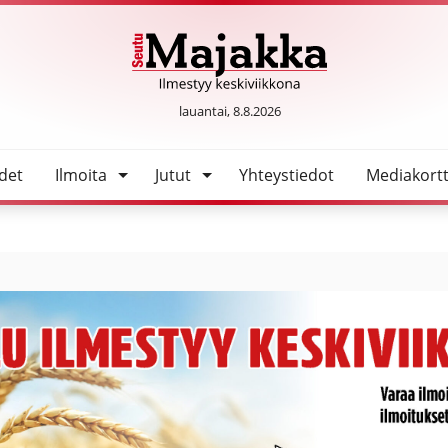
a – yhtä ihmistä puukotettiin
SeutuMajakka
lauantai, 8.8.2026
det
Ilmoita
Jutut
Yhteystiedot
Mediakortt