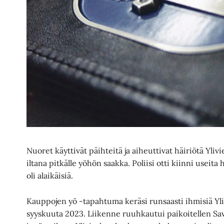
Nuoret käyttivät päihteitä ja aiheuttivat häiriötä Yliv
iltana pitkälle yöhön saakka. Poliisi otti kiinni useita 
oli alaikäisiä.
Kauppojen yö -tapahtuma keräsi runsaasti ihmisiä Yliv
syyskuuta 2023. Liikenne ruuhkautui paikoitellen Savon