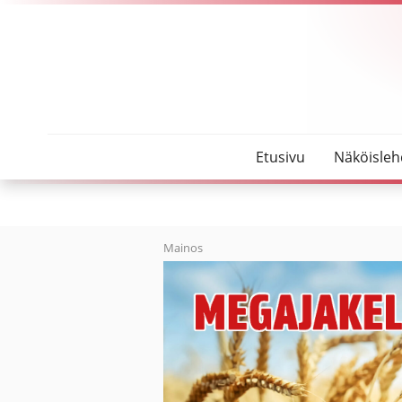
SeutuMajakka
Nuoriso häiriköi Ylivieskan keskustassa perjantain
Etusivu
Näköisleh
Mainos