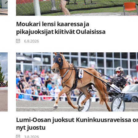
Moukari lensi kaaressa ja
pikajuoksijat kiitivät Oulaisissa
6.8.2026
Lumi-Oosan juoksut Kuninkuusraveissa o
nyt juostu
3.8.2026