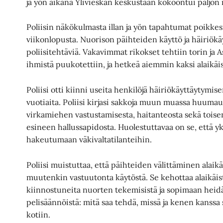
ja yön aikana Ylivieskan keskustaan kokoontui paljon
Poliisin näkökulmasta illan ja yön tapahtumat poikke
viikonlopusta. Nuorison päihteiden käyttö ja häiriökä
poliisitehtäviä. Vakavimmat rikokset tehtiin torin ja 
ihmistä puukotettiin, ja hetkeä aiemmin kaksi alaikäi
Poliisi otti kiinni useita henkilöjä häiriökäyttäytymisen
vuotiaita. Poliisi kirjasi sakkoja muun muassa huuma
virkamiehen vastustamisesta, haitanteosta sekä tois
esineen hallussapidosta. Huolestuttavaa on se, että yk
hakeutumaan väkivaltatilanteihin.
Poliisi muistuttaa, että päihteiden välittäminen alaikäisi
muutenkin vastuutonta käytöstä. Se kehottaa alaikäis
kiinnostuneita nuorten tekemisistä ja sopimaan heid
pelisäännöistä: mitä saa tehdä, missä ja kenen kanssa sa
kotiin.