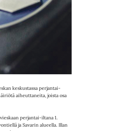
ieskan keskustassa perjantai-
häiriötä aiheuttaneita, joista osa
ieskaan perjantai-iltana 1.
tiellä ja Savarin alueella. Illan