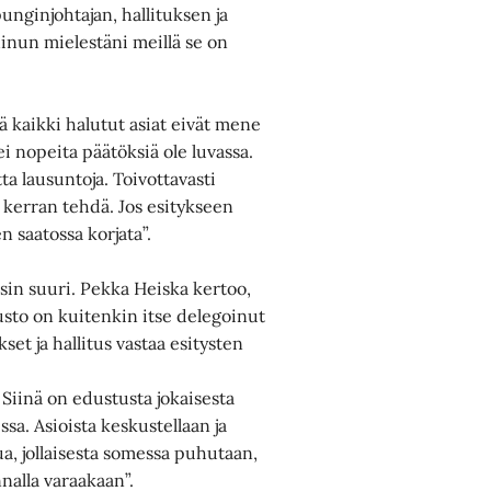
punginjohtajan, hallituksen ja
inun mielestäni meillä se on
ä kaikki halutut asiat eivät mene
ei nopeita päätöksiä ole luvassa.
a lausuntoja. Toivottavasti
n kerran tehdä. Jos esitykseen
en saatossa korjata”.
sin suuri. Pekka Heiska kertoo,
uusto on kuitenkin itse delegoinut
set ja hallitus vastaa esitysten
 Siinä on edustusta jokaisesta
ssa. Asioista keskustellaan ja
ua, jollaisesta somessa puhutaan,
nnalla varaakaan”.