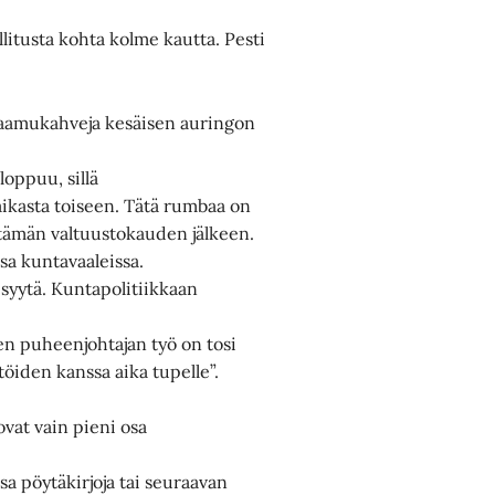
itusta kohta kolme kautta. Pesti
ii aamukahveja kesäisen auringon
loppuu, sillä
ikasta toiseen. Tätä rumbaa on
 tämän valtuustokauden jälkeen.
sa kuntavaaleissa.
syytä. Kuntapolitiikkaan
sen puheenjohtajan työ on tosi
öiden kanssa aika tupelle”.
vat vain pieni osa
sa pöytäkirjoja tai seuraavan