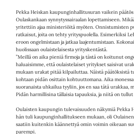
Pekka Heiskan kaupunginhallitusuran vaikein päätös 
Oulaskankaan synnytyssairaalan lopettamiseen. Mikään
yritettiin ajaa ministeriöitä myöten. Onnistumisten 
ratkaisut, joita on tehty yrityspuolella. Esimerkiksi L
eroon ongelmistaan ja jatkaa laajentumistaan. Kokon
huolissaan oulaistelaisesta yrityskentästä.
”Meillä on aika pieniä firmoja ja tästä on koitunut ong
haluaisimme, että oulaistelaiset yritykset saisivat u
mukaan urakat pitää kilpailuttaa. Näistä päätöksistä 
kohtaan pidän osittain kohtuuttomana. Aika monessa 
suoranaista uhkailua tyyliin, jos en saa tätä urakkaa,
Pidän harmillisina tällaisia tapauksia, ja niitä on tullu
Oulaisten kaupungin tulevaisuuden näkymiä Pekka He
hän tuli kaupunginhallitukseen mukaan, oli Oulainen 
saatiin kuitenkin käännettyä omin voimin oikeaan suu
parempi.