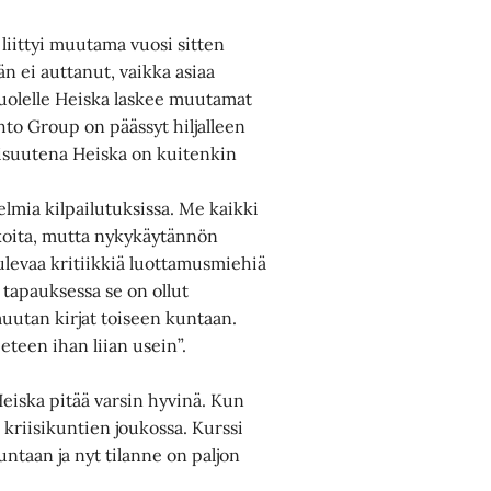
liittyi muutama vuosi sitten
 ei auttanut, vaikka asiaa
puolelle Heiska laskee muutamat
ehto Group on päässyt hiljalleen
aisuutena Heiska on kuitenkin
elmia kilpailutuksissa. Me kaikki
rakoita, mutta nykykäytännön
tulevaa kritiikkiä luottamusmiehiä
tapauksessa se on ollut
 muutan kirjat toiseen kuntaan.
t eteen ihan liian usein”.
iska pitää varsin hyvinä. Kun
kriisikuntien joukossa. Kurssi
ntaan ja nyt tilanne on paljon