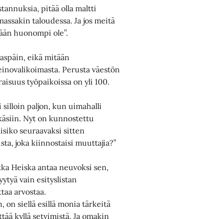
tannuksia, pitää olla maltti
assakin taloudessa. Ja jos meitä
tään huonompi ole”.
laspäin, eikä mitään
novalikoimasta. Perusta väestön
aisuus työpaikoissa on yli 100.
 silloin paljon, kun uimahalli
 käsiin. Nyt on kunnostettu
lisiko seuraavaksi sitten
sta, joka kiinnostaisi muuttajia?”
ekka Heiska antaa neuvoksi sen,
yytyä vain esityslistan
taa arvostaa.
 on siellä esillä monia tärkeitä
ittää kyllä setvimistä. Ja omakin