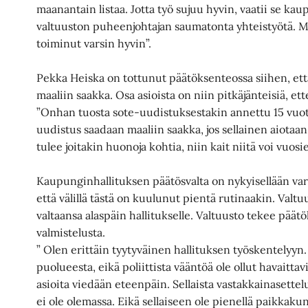
maanantain listaa. Jotta työ sujuu hyvin, vaatii se kau
valtuuston puheenjohtajan saumatonta yhteistyötä. M
toiminut varsin hyvin”.
Pekka Heiska on tottunut päätöksenteossa siihen, ett
maaliin saakka. Osa asioista on niin pitkäjänteisiä, ett
”Onhan tuosta sote-uudistuksestakin annettu 15 vuott
uudistus saadaan maaliin saakka, jos sellainen aiotaa
tulee joitakin huonoja kohtia, niin kait niitä voi vuosi
Kaupunginhallituksen päätösvalta on nykyisellään var
että välillä tästä on kuulunut pientä rutinaakin. Valt
valtaansa alaspäin hallitukselle. Valtuusto tekee päätök
valmistelusta.
” Olen erittäin tyytyväinen hallituksen työskentelyyn.
puolueesta, eikä poliittista vääntöä ole ollut havaittavi
asioita viedään eteenpäin. Sellaista vastakkainasettel
ei ole olemassa. Eikä sellaiseen ole pienellä paikkaku