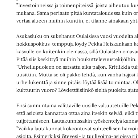
”Investoinneissa ja toimenpiteissä, joista aiheutuu kus
mukana. Sama periaate pitää kuntataloudessa kuin om
vertaa alueen muihin kuntiin, ei tilanne ainakaan yh
Asukasluku on sukeltanut Oulaisissa vuosi vuodelta a
hokkuspokkus-temppuja löydy Pekka Heiskankaan kei
kasvulle on kuitenkin olemassa, sillä Oulaisten omavar
Pitää siis keskittyä muihin houkuttelevuustekijöihin.
”Urheilupuoleen on satsattu aika paljon. Kritiikkiä tuli
uusittiin. Mutta se oli pakko tehdä, kun vanha hajosi
urheilukenttä ja sinne pitäisi löytää lisää toimintaa. O
kulttuurin vuoro? Löydettäisiinkö sieltä puolelta ajatu
Ensi sunnuntaina valittaville uusille valtuutetuille P
että asioista kannattaa ottaa aina itsekin selvää, eikä t
tuijottamiseen. Lautakunnissakin työskentelyä kannat
”Vaikka lautakunnat kokoontuvat suhteellisen harvoin,
asioita. Esimerkiksi jätevesi- ja tuulivoima-asioissa ri