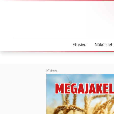
SeutuMajakka
Nyt on toisten vuoro päättää
Etusivu
Näköisleh
Mainos