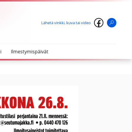
Lähetä vinkki, kuva tai video
Haku
i
Ilmestymispäivät