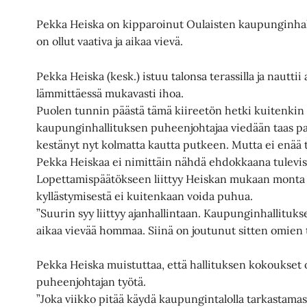
Pekka Heiska on kipparoinut Oulaisten kaupunginhall
on ollut vaativa ja aikaa vievä.
Pekka Heiska (kesk.) istuu talonsa terassilla ja nautt
lämmittäessä mukavasti ihoa.
Puolen tunnin päästä tämä kiireetön hetki kuitenkin 
kaupunginhallituksen puheenjohtajaa viedään taas pa
kestänyt nyt kolmatta kautta putkeen. Mutta ei enää
Pekka Heiskaa ei nimittäin nähdä ehdokkaana tulevis
Lopettamispäätökseen liittyy Heiskan mukaan monta 
kyllästymisestä ei kuitenkaan voida puhua.
”Suurin syy liittyy ajanhallintaan. Kaupunginhallituk
aikaa vievää hommaa. Siinä on joutunut sitten omien t
Pekka Heiska muistuttaa, että hallituksen kokoukset o
puheenjohtajan työtä.
”Joka viikko pitää käydä kaupungintalolla tarkastamas