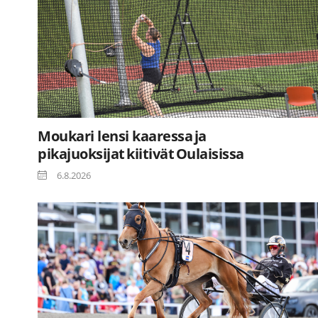
Moukari lensi kaaressa ja
pikajuoksijat kiitivät Oulaisissa
6.8.2026