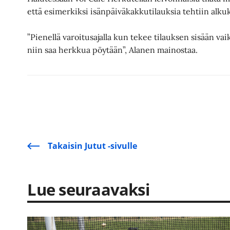
että esimerkiksi isänpäiväkakkutilauksia tehtiin alk
”Pienellä varoitusajalla kun tekee tilauksen sisään v
niin saa herkkua pöytään”, Alanen mainostaa.
Takaisin Jutut -sivulle
Lue seuraavaksi