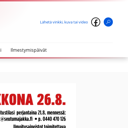
Lähetä vinkki, kuva tai video
Haku
i
Ilmestymispäivät