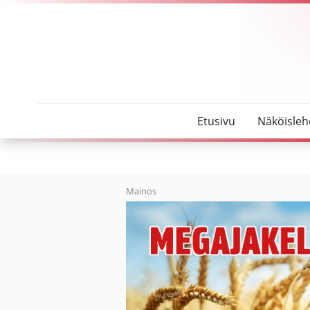
SeutuMajakka
Nyt saa herkutella – Oulaisiin avattiin uusi kahvila
Etusivu
Näköisleh
Mainos