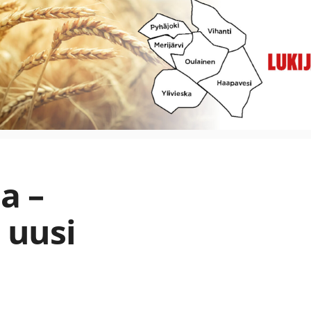
a –
 uusi