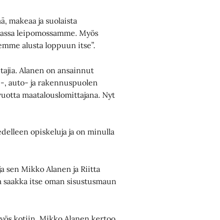
ä, makeaa ja suolaista
 omassa leipomossamme. Myös
eemme alusta loppuun itse”.
htajia. Alanen on ansainnut
i-, auto- ja rakennuspuolen
 vuotta maatalouslomittajana. Nyt
delleen opiskeluja ja on minulla
a sen Mikko Alanen ja Riitta
ta saakka itse oman sisustusmaun
myös kotiin. Mikko Alanen kertoo,