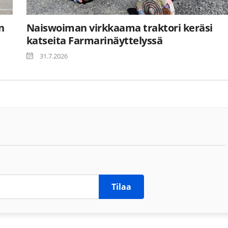
n
Naiswoiman virkkaama traktori keräsi
katseita Farmarinäyttelyssä
31.7.2026
Tilaa