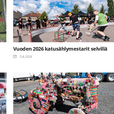
Vuoden 2026 katusählymestarit selvillä
5.8.2026