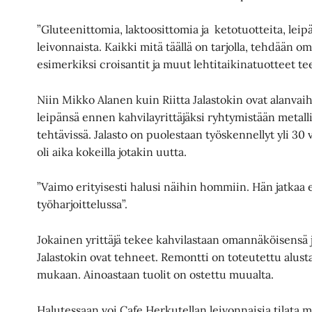
”Gluteenittomia, laktoosittomia ja ketotuotteita, leipä
leivonnaista. Kaikki mitä täällä on tarjolla, tehdään
esimerkiksi croisantit ja muut lehtitaikinatuotteet t
Niin Mikko Alanen kuin Riitta Jalastokin ovat alanvai
leipänsä ennen kahvilayrittäjäksi ryhtymistään metall
tehtävissä. Jalasto on puolestaan työskennellyt yli 30
oli aika kokeilla jotakin uutta.
”Vaimo erityisesti halusi näihin hommiin. Hän jatkaa e
työharjoittelussa”.
Jokainen yrittäjä tekee kahvilastaan omannäköisensä j
Jalastokin ovat tehneet. Remontti on toteutettu alus
mukaan. Ainoastaan tuolit on ostettu muualta.
Halutessaan voi Cafe Herkutellan leivonnaisia tilata 