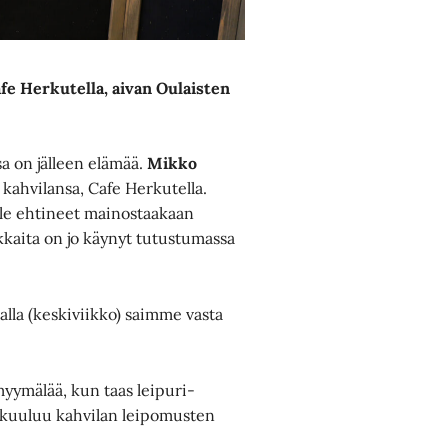
fe Herkutella, aivan Oulaisten
sa on jälleen elämää.
Mikko
ahvilansa, Cafe Herkutella.
ät ole ehtineet mainostaakaan
akkaita on jo käynyt tutustumassa
lalla (keskiviikko) saimme vasta
myymälää, kun taas leipuri-
n kuuluu kahvilan leipomusten