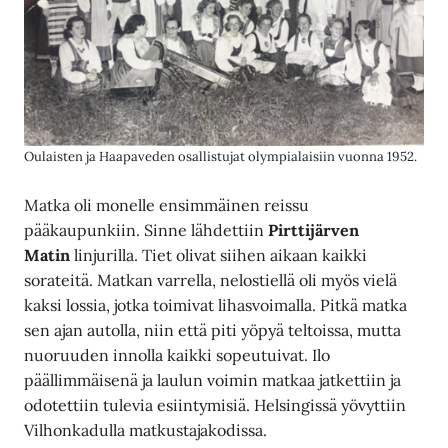
Oulaisten ja Haapaveden osallistujat olympialaisiin vuonna 1952.
Matka oli monelle ensimmäinen reissu
pääkaupunkiin. Sinne lähdettiin
Pirttijärven
Matin
linjurilla. Tiet olivat siihen aikaan kaikki
sorateitä. Matkan varrella, nelostiellä oli myös vielä
kaksi lossia, jotka toimivat lihasvoimalla. Pitkä matka
sen ajan autolla, niin että piti yöpyä teltoissa, mutta
nuoruuden innolla kaikki sopeutuivat. Ilo
päällimmäisenä ja laulun voimin matkaa jatkettiin ja
odotettiin tulevia esiintymisiä. Helsingissä yövyttiin
Vilhonkadulla matkustajakodissa.