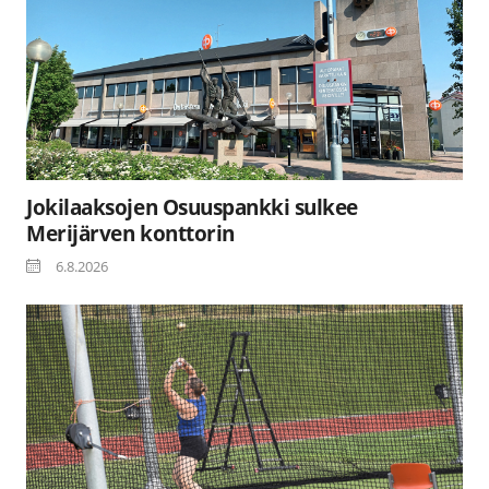
Jokilaaksojen Osuuspankki sulkee
Merijärven konttorin
6.8.2026