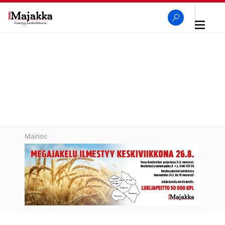
Avaa
navigaa
SeutuMajakka
Haku
Mainos