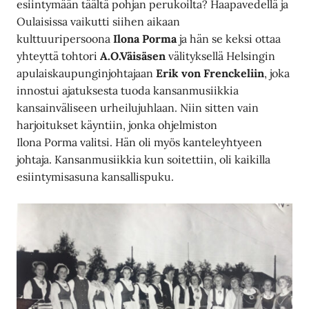
esiintymään täältä pohjan perukoilta? Haapavedellä ja
Oulaisissa vaikutti siihen aikaan
kulttuuripersoona
Ilona Porma
ja hän se keksi ottaa
yhteyttä tohtori
A.O.Väisäsen
välityksellä Helsingin
apulaiskaupunginjohtajaan
Erik von Frenckeliin
, joka
innostui ajatuksesta tuoda kansanmusiikkia
kansainväliseen urheilujuhlaan. Niin sitten vain
harjoitukset käyntiin, jonka ohjelmiston
Ilona Porma valitsi. Hän oli myös kanteleyhtyeen
johtaja. Kansanmusiikkia kun soitettiin, oli kaikilla
esiintymisasuna kansallispuku.