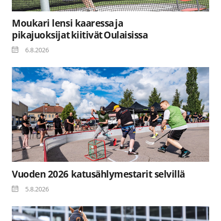
Moukari lensi kaaressa ja
pikajuoksijat kiitivät Oulaisissa
6.8.2026
Vuoden 2026 katusählymestarit selvillä
5.8.2026