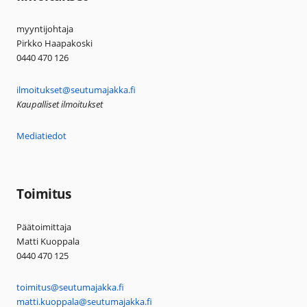
myyntijohtaja
Pirkko Haapakoski
0440 470 126
ilmoitukset@seutumajakka.fi
Kaupalliset ilmoitukset
Mediatiedot
Toimitus
Päätoimittaja
Matti Kuoppala
0440 470 125
toimitus@seutumajakka.fi
matti.kuoppala@seutumajakka.fi