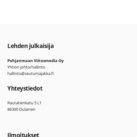
Lehden julkaisija
Pohjanmaan Viitosmedia Oy
Yhtiön johto/hallinto
hallinto@seutumajakka.fi
Yhteystiedot
Rautatienkatu 5 L1
86300 Oulainen
Ilmoitukset