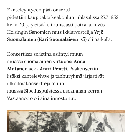
Kanteleyhtyeen pääkonsertti
pidettiin kauppakorkeakoulun juhlasalissa 27.7 1952
kello 20, ja yleisöä oli runsaasti paikalla, myös
Helsingin Sanomien musiikkiarvostelija
Yrjö
Suomalainen
(
Kari Suomalaisen
isä) oli paikalla.
Konsertissa solistina esiintyi muun
muassa suomalainen virtuoosi
Anna
Mutanen
sekä
Antti Pentti
. Pääkonsertin
lisäksi kanteleyhtye ja tanhuryhmä järjestivät
ulkoilmakonsertteja muun
muassa Sibeliuspuistossa useamman kerran.
Vastaanotto oli aina innostunut.