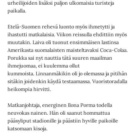
urheilijoiden lisäksi paljon ulkomaisia turisteja
paikalla.
Etelä-Suomen rehevä luonto myös ihmetytti ja
ihastutti matkalaisia. Viikon reissulla ehdittiin myös
muutakin. Laiva oli tuonut ensimmäisen lastinsa
Amerikasta suomalaisten maisteltavaksi Coca-Colaa.
Porukka sai nyt nauttia tätä suuren maailman
ihmejuomaa, ei kuulemma ollut
kummoista. Linnanmäkikin oli jo olemassa ja pitihän
sitäkin joidenkin käydä testaamassa. Vuoristoradalla
heikompia hirvitti.
Matkanjohtaja, energinen Ilona Porma todella
neuvokas nainen. Hän oli saanut hommattua
pääsyliput stadionille ja päästiin hyville paikoille
katsomaan kisoja.