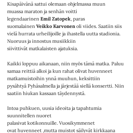
Kisapäivänä sattui olemaan ohjelmassa muun
muassa maraton ja senhän voitti
legendaarinen
Emil Zatopek
, paras
suomalainen
Veikko Karvonen
oli viides. Saatiin siis
vielä hurrata urheilijoille ja ihastella uutta stadionia.
Nuoruus ja innostus musiikkiin
siivittivät matkalaisten ajatuksia.
Kaikki loppuu aikanaan, niin myös tämä matka. Paluu
samaa reittiä alkoi ja kun rahat olivat huvenneet
matkamuistoihin ynnä muuhun, keksittiin
pysähtyä Pyhäsalmella ja järjestää siellä konsertti. Niin
saatiin hiukan kassaan täydennystä.
Intoa puhkuen, uusia ideoita ja tapahtumia
suunnitellen nuoret
palasivat kotikonnuille. Vuosikymmenet
ovat huvenneet ,mutta muistot säilyvät kirkkaana