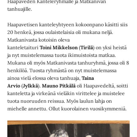
Haapaveden Kanteleryhmälle ja Matkanivan
tanhuajille.
Haapavetisen kanteleyhtyeen kokoonpano käsitti siis
20 henkeä, jossa oulaistelaisia oli mukana neljä.
Matkanivasta kotoisin oleva
kanteletaituri
Toini Mikkelson
(
Tirilä
) on yksi heistä
ja nyt muistelemassa tuota ikimuistoista matkaa.
Mukana oli myös Matkanivasta tanhuryhmä, jossa oli 8
henkilöä. Tuosta ryhmästä on nyt muistelemassa
ainoa vielä elossa oleva tanhuaja,
Taina
Arvio
(
Jylkkä
).
Mauno Pitkälä
oli Haapavedeltä, soitti
kanteletta ja virkeänä vieläkin virittelee ja muistelee
tuota nuoruuden reissua. Myös laulun lahja on
miehelle annettu. Ollut kuorolainen vuosikymmeniä.