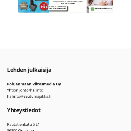
Lehden julkaisija
Pohjanmaan Viitosmedia Oy
Yhtiön johto/hallinto
hallinto@seutumajakka.fi
Yhteystiedot
Rautatienkatu 5 L1
86300 Oulainen