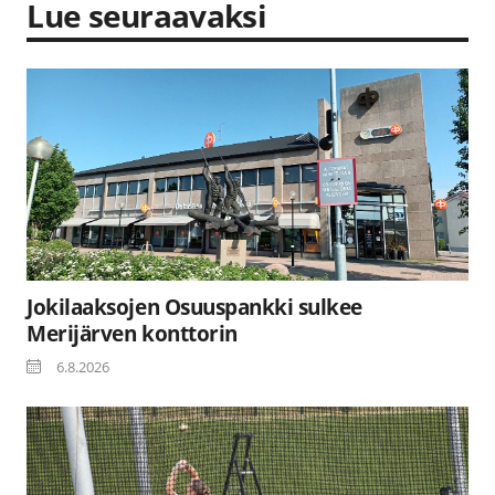
Lue seuraavaksi
Jokilaaksojen Osuuspankki sulkee
Merijärven konttorin
6.8.2026