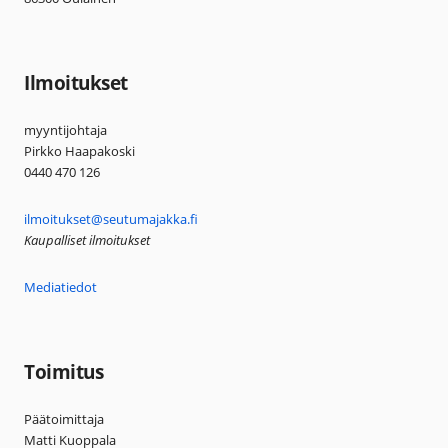
Ilmoitukset
myyntijohtaja
Pirkko Haapakoski
0440 470 126
ilmoitukset@seutumajakka.fi
Kaupalliset ilmoitukset
Mediatiedot
Toimitus
Päätoimittaja
Matti Kuoppala