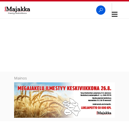
Avaa
navigaa
SeutuMajakka
Haku
Mainos