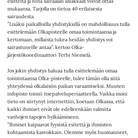
esitteitä ja niitä sairaalan asiakkaat voivat ottaa
mukaansa. Tarjolla on tietoa 40 erilaisesta
sairaudesta.
”Lisäksi paikallisilla yhdistyksillä on mahdollisuus tulla
esittelemään Olkapisteelle omaa toimintaansa ja
kertomaan, millaista tukea heidän yhdistys voi
sairastuneille antaa”, kertoo Olka-
järjestökoordinaattori Terhi Niemelä.
Jos jokin yhdistys haluaa tulla esittelemään omaa
toimintaansa Olka-pisteelle, tulee tämän olla siitä
yhteydessä olkalaisiin paikan varaamiseksi. Muuten
infopiste toimii itsepalveluperiaatteella. Vaikka moni
tieto on siirtynyt internettiin, koetaan Olkassa, että
kaikki ihmiset eivät ole edelleenkään valmiita
vanhojen tapojen hylkäämiseen.
”Ihmiset kaipaavat fyysistä esitettä ja ihmisten
kohtaamista kasvokkain. Olemme myös huomanneet,