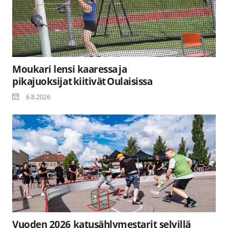
Moukari lensi kaaressa ja
pikajuoksijat kiitivät Oulaisissa
6.8.2026
Vuoden 2026 katusählymestarit selvillä