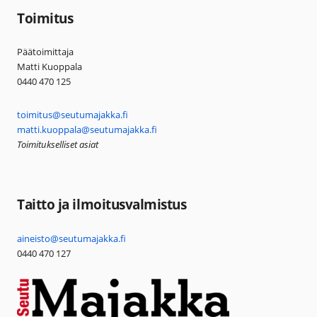
Toimitus
Päätoimittaja
Matti Kuoppala
0440 470 125
toimitus@seutumajakka.fi
matti.kuoppala@seutumajakka.fi
Toimitukselliset asiat
Taitto ja ilmoitusvalmistus
aineisto@seutumajakka.fi
0440 470 127