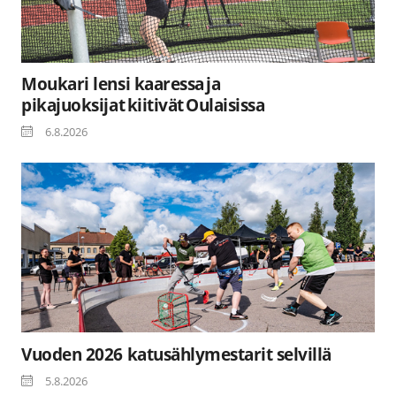
Moukari lensi kaaressa ja
pikajuoksijat kiitivät Oulaisissa
6.8.2026
Vuoden 2026 katusählymestarit selvillä
5.8.2026