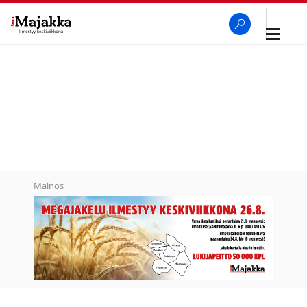
Avaa
navigaa
SeutuMajakka
Haku
Mainos