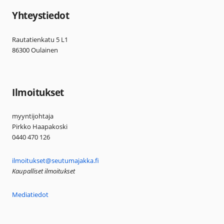
Yhteystiedot
Rautatienkatu 5 L1
86300 Oulainen
Ilmoitukset
myyntijohtaja
Pirkko Haapakoski
0440 470 126
ilmoitukset@seutumajakka.fi
Kaupalliset ilmoitukset
Mediatiedot