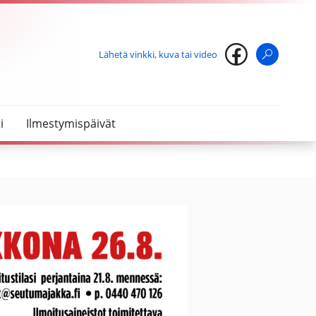
Lähetä vinkki, kuva tai video
Haku
i
Ilmestymispäivät