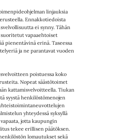
toimenpideohjelman linjauksia
erusteella. Ennakkotiedoista
svelvollisuutta ei synny. Tähän
 suoritetut vapaaehtoiset
mää pienentävinä erinä. Taseessa
stelyeriä ja ne parantavat vuoden
isvelvoitteen poistuessa koko
rusteita. Nopeat säästötoimet
män kattamisvelvoitteella. Tiukan
ästä syystä henkilöstömenojen
 yhteistoimintaneuvottelujen
lmistelun yhteydessä syksyllä
vapaata, jotta kaupungin
itus tekee erillisen päätöksen.
 henkilöstön lomautukset sekä