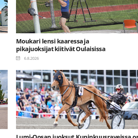
Moukari lensi kaaressa ja
pikajuoksijat kiitivät Oulaisissa
6.8.2026
Lumi-Oosan juoksut Kuninkuusraveissa o