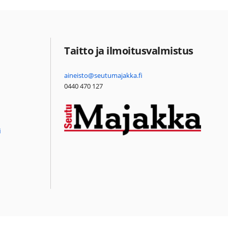
Taitto ja ilmoitusvalmistus
aineisto@seutumajakka.fi
0440 470 127
i