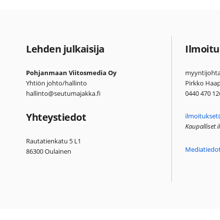
Lehden julkaisija
Ilmoitu
Pohjanmaan Viitosmedia Oy
myyntijohta
Yhtiön johto/hallinto
Pirkko Haa
hallinto@seutumajakka.fi
0440 470 12
Yhteystiedot
ilmoitukset
Kaupalliset 
Rautatienkatu 5 L1
Mediatiedo
86300 Oulainen