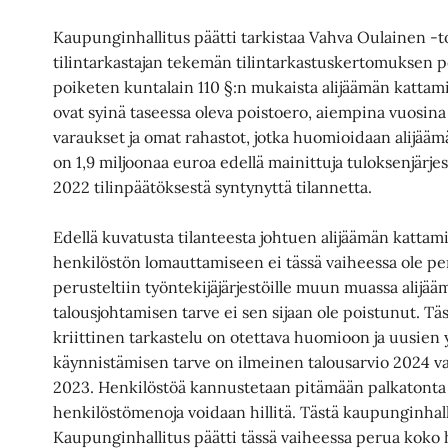
Kaupunginhallitus päätti tarkistaa Vahva Oulainen -
tilintarkastajan tekemän tilintarkastuskertomuksen p
poiketen kuntalain 110 §:n mukaista alijäämän kattami
ovat syinä taseessa oleva poistoero, aiempina vuosina
varaukset ja omat rahastot, jotka huomioidaan alijää
on 1,9 miljoonaa euroa edellä mainittuja tuloksenjärje
2022 tilinpäätöksestä syntynyttä tilannetta.
Edellä kuvatusta tilanteesta johtuen alijäämän kattam
henkilöstön lomauttamiseen ei tässä vaiheessa ole pe
perusteltiin työntekijäjärjestöille muun muassa alijää
talousjohtamisen tarve ei sen sijaan ole poistunut. T
kriittinen tarkastelu on otettava huomioon ja uusien
käynnistämisen tarve on ilmeinen talousarvio 2024 va
2023. Henkilöstöä kannustetaan pitämään palkatonta 
henkilöstömenoja voidaan hillitä. Tästä kaupunginhall
Kaupunginhallitus päätti tässä vaiheessa perua koko