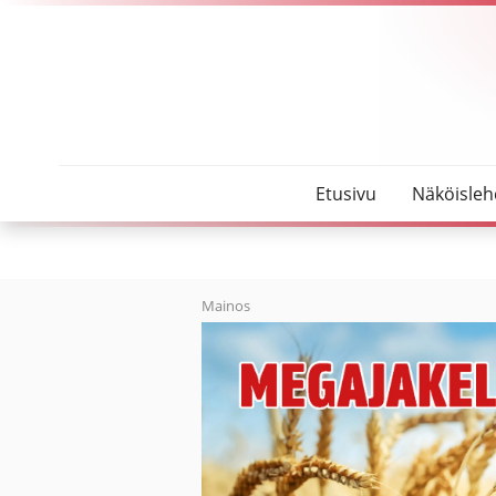
SeutuMajakka
Oulainen peruu henkilöstön lomautukset
Etusivu
Näköisleh
Mainos