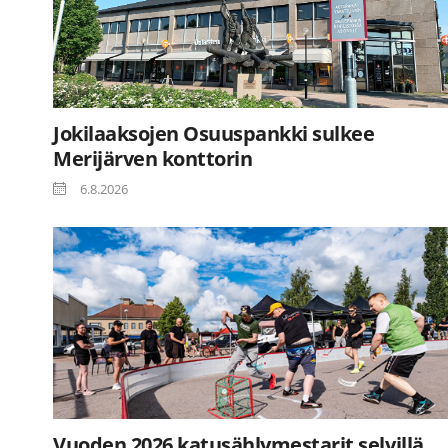
Jokilaaksojen Osuuspankki sulkee
Merijärven konttorin
6.8.2026
Vuoden 2026 katusählymestarit selvillä