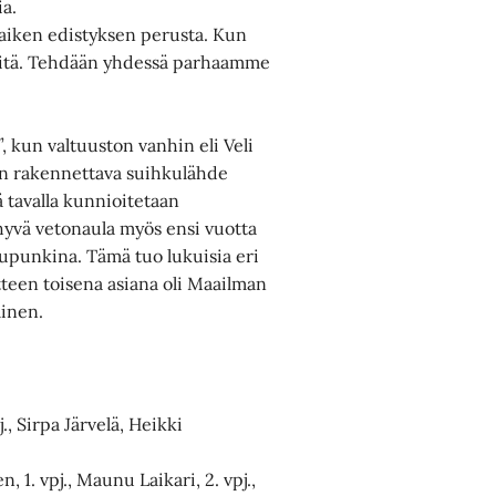
ia.
kaiken edistyksen perusta. Kun
osyitä. Tehdään yhdessä parhaamme
, kun valtuuston vanhin eli Veli
 on rakennettava suihkulähde
lä tavalla kunnioitetaan
hyvä vetonaula myös ensi vuotta
aupunkina. Tämä tuo lukuisia eri
itteen toisena asiana oli Maailman
minen.
., Sirpa Järvelä, Heikki
 1. vpj., Maunu Laikari, 2. vpj.,