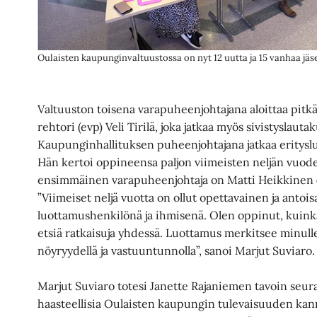
Oulaisten kaupunginvaltuustossa on nyt 12 uutta ja 15 vanhaa jä
Valtuuston toisena varapuheenjohtajana aloittaa pitk
rehtori (evp) Veli Tirilä, joka jatkaa myös sivistyslau
Kaupunginhallituksen puheenjohtajana jatkaa eritysl
Hän kertoi oppineensa paljon viimeisten neljän vuod
ensimmäinen varapuheenjohtaja on Matti Heikkinen 
”Viimeiset neljä vuotta on ollut opettavainen ja antoi
luottamushenkilönä ja ihmisenä. Olen oppinut, kuinka
etsiä ratkaisuja yhdessä. Luottamus merkitsee minulle 
nöyryydellä ja vastuuntunnolla”, sanoi Marjut Suviaro.
Marjut Suviaro totesi Janette Rajaniemen tavoin seur
haasteellisia Oulaisten kaupungin tulevaisuuden kan