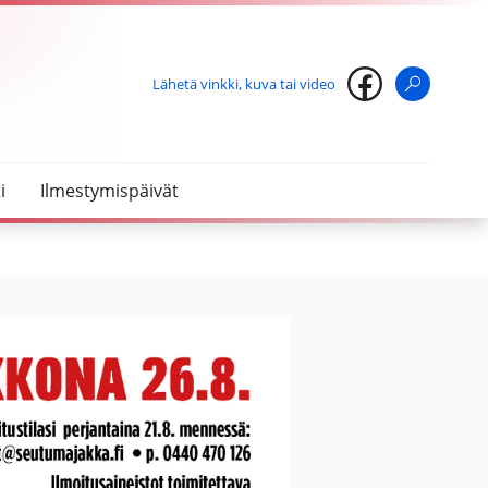
Lähetä vinkki, kuva tai video
Haku
i
Ilmestymispäivät