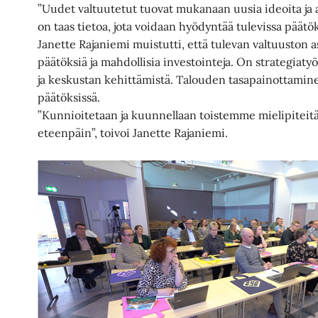
”Uudet valtuutetut tuovat mukanaan uusia ideoita ja aja
on taas tietoa, jota voidaan hyödyntää tulevissa päätök
Janette Rajaniemi muistutti, että tulevan valtuuston as
päätöksiä ja mahdollisia investointeja. On strategiat
ja keskustan kehittämistä. Talouden tasapainottamine
päätöksissä.
”Kunnioitetaan ja kuunnellaan toistemme mielipiteitä
eteenpäin”, toivoi Janette Rajaniemi.