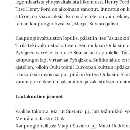
legendaarista yhdysvaltalaista liikemiestä Henry Ford
”Itse Henry Ford on aikoinaan sanonut. Innostus on 
sitä on, on saavutuksia. Kun sitä ei ole, on vain tek
tämän kaupungin hyväksi”, Marjut Suviaro julisti.
Kaupunginvaltuuston lopuksi päästiin itse ”asiaankin”
Tirilä teki valtuustoaloitteen. Sen mukaan Oulaisiin
Pyhäjoen varrelle, kantatie 86:n sillan itäpuolelle. Täl
kaupungin läpi virtaavaa Pyhäjokea. Suihkulähde on 
ajatellen, jolloin Oulu toimii Euroopan kulttuuripääk
tilaisuuksia myös naapuripitäjiin kuten Oulaisin. Alo
varanapa-teoksen maalaaminen ja valaistuksen uusi
Lautakuntien jäsenet
Vaalilautakunta: Marjut Suviaro, pj., Jari Männikkö, vpj
Mehtätalo, Jarkko Ollila.
Kaupunginhallitus: Marjut Suviaro, pj., Matti Heikkinen,