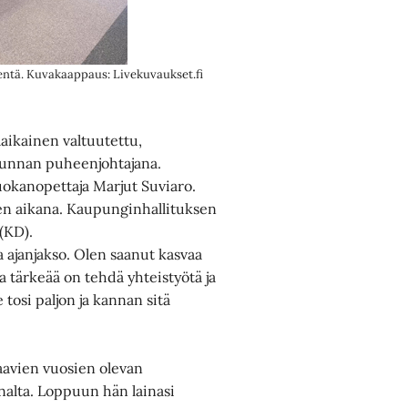
sentä. Kuvakaappaus: Livekuvaukset.fi
äaikainen valtuutettu,
takunnan puheenjohtajana.
uokanopettaja Marjut Suviaro.
en aikana. Kaupunginhallituksen
(KD).
sa ajanjakso. Olen saanut kasvaa
 tärkeää on tehdä yhteistyötä ja
tosi paljon ja kannan sitä
aavien vuosien olevan
nalta. Loppuun hän lainasi