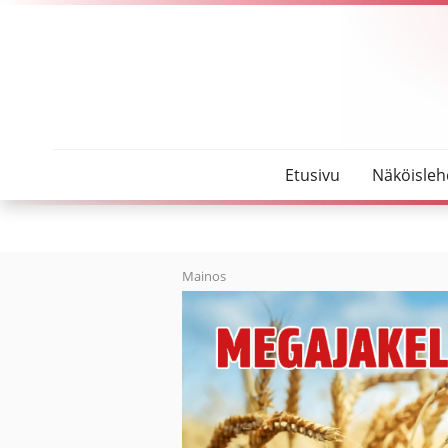
SeutuMajakka
Oulainen teki historiaa
Etusivu
Näköisleh
Mainos