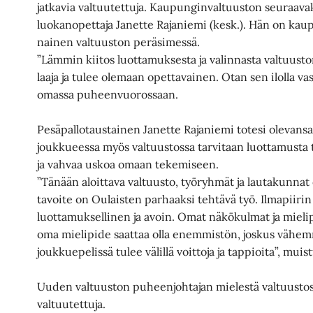
jatkavia valtuutettuja. Kaupunginvaltuuston seuraavak
luokanopettaja Janette Rajaniemi (kesk.). Hän on ka
nainen valtuuston peräsimessä.
”Lämmin kiitos luottamuksesta ja valinnasta valtuust
laaja ja tulee olemaan opettavainen. Otan sen ilolla vas
omassa puheenvuorossaan.
Pesäpallotaustainen Janette Rajaniemi totesi olevans
joukkueessa myös valtuustossa tarvitaan luottamusta t
ja vahvaa uskoa omaan tekemiseen.
”Tänään aloittava valtuusto, työryhmät ja lautakunnat
tavoite on Oulaisten parhaaksi tehtävä työ. Ilmapiirin
luottamuksellinen ja avoin. Omat näkökulmat ja mielip
oma mielipide saattaa olla enemmistön, joskus vähe
joukkuepelissä tulee välillä voittoja ja tappioita”, muis
Uuden valtuuston puheenjohtajan mielestä valtuustoss
valtuutettuja.