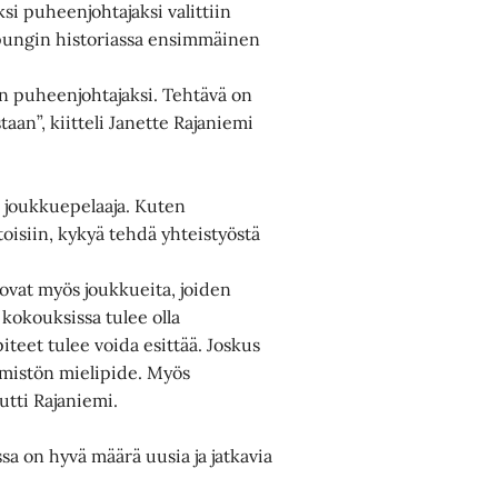
si puheenjohtajaksi valittiin
upungin historiassa ensimmäinen
on puheenjohtajaksi. Tehtävä on
taan”, kiitteli Janette Rajaniemi
a joukkuepelaaja. Kuten
oisiin, kykyä tehdä yhteistyöstä
 ovat myös joukkueita, joiden
 kokouksissa tulee olla
iteet tulee voida esittää. Joskus
mmistön mielipide. Myös
tutti Rajaniemi.
a on hyvä määrä uusia ja jatkavia