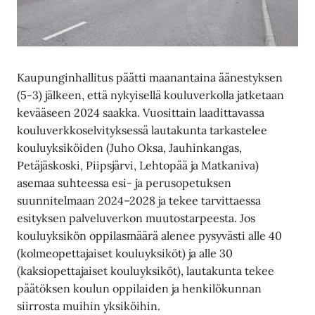
Kaupunginhallitus päätti maanantaina äänestyksen
(5-3) jälkeen, että nykyisellä kouluverkolla jatketaan
kevääseen 2024 saakka. Vuosittain laadittavassa
kouluverkkoselvityksessä lautakunta tarkastelee
kouluyksiköiden (Juho Oksa, Jauhinkangas,
Petäjäskoski, Piipsjärvi, Lehtopää ja Matkaniva)
asemaa suhteessa esi- ja perusopetuksen
suunnitelmaan 2024–2028 ja tekee tarvittaessa
esityksen palveluverkon muutostarpeesta. Jos
kouluyksikön oppilasmäärä alenee pysyvästi alle 40
(kolmeopettajaiset kouluyksiköt) ja alle 30
(kaksiopettajaiset kouluyksiköt), lautakunta tekee
päätöksen koulun oppilaiden ja henkilökunnan
siirrosta muihin yksiköihin.