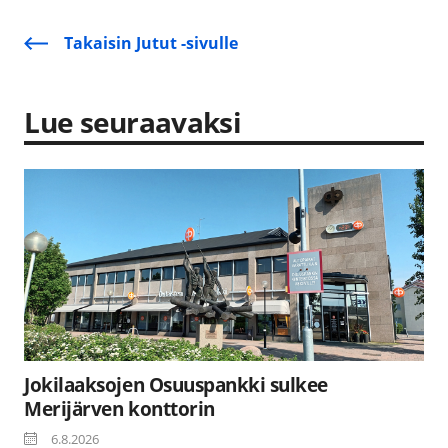
Takaisin Jutut -sivulle
Lue seuraavaksi
Jokilaaksojen Osuuspankki sulkee
Merijärven konttorin
6.8.2026