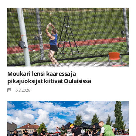
Moukari lensi kaaressa ja
pikajuoksijat kiitivät Oulaisissa
6.8.2026