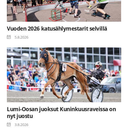
Vuoden 2026 katusählymestarit selvillä
5.8.2026
Lumi-Oosan juoksut Kuninkuusraveissa on
nyt juostu
3.8.2026