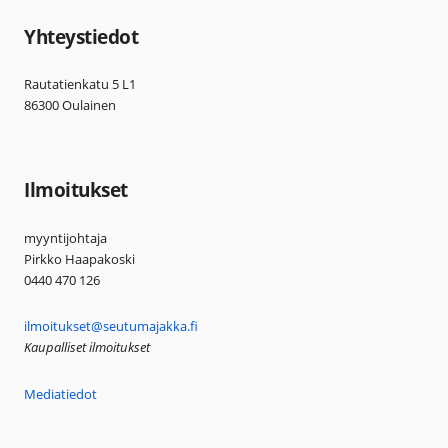
Yhteystiedot
Rautatienkatu 5 L1
86300 Oulainen
Ilmoitukset
myyntijohtaja
Pirkko Haapakoski
0440 470 126
ilmoitukset@seutumajakka.fi
Kaupalliset ilmoitukset
Mediatiedot