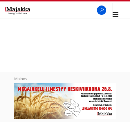
Avaa
navigaa
SeutuMajakka
Haku
Mainos