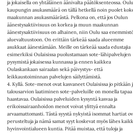
ja jokaisella on yhtäläinen äänivalta päätöksenteossa. Oul
kaupungin asukasmäärä on tällä hetkellä noin puolet kok
maakunnan asukasmäärästä. Pelkona on, että jos Oulun
äänestysaktiivisuus on korkea ja muun maakunnan
äänestysaktiivisuus on alhainen, niin Oulu saa enemmist
aluevaltuustoon. On erittäin tärkeää saada alueemme
asukkaat äänestämään. Meille on tärkeää saada edustajia
esimerkiksi Oulaisissa puolustamaan sote-lähipalvelujen
pysymistä jokaisessa kunnassa ja ennen kaikkea
Oulaskankaan sairaalan sekä päivystys- että
leikkaustoiminnan palvelujen säilyttämistä.
4. Kyllä. Sote-menot ovat kasvaneet Oulaisissa jo pitkään 
talousarvion laatiminen sote-palveluille on monella tapaa
haastavaa. Oulaisissa palveluiden kysyntä kasvaa ja
erikoissairaanhoidon menot voivat ylittyä ennalta
arvaamattomasti. Tästä syystä nykyistä isommat hartiat ov
perusteltuja ja nämä samat syyt koskevat myös lähes kaikk
hyvinvointialueen kuntia. Pitää muistaa, että tuloja ja