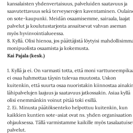
kansalaisten yhdenvertaisuus, palveluiden saatavuus ja
saavutettavuus sekä terveyserojen kaventaminen. Oulai
on sote-kaupunki. Meidän osaamisemme, sairaala, laajat
palvelut ja koulutustarjonta ansaitsevat vahvan aseman
myös hyvinvointialueessa.
8. Kyllä. Olisi hienoa, jos päättäjistä löytyisi mahdollisimm
monipuolista osaamista ja kokemusta.
Kai Pajala (kesk.)
1. Kyllä ja ei. On varmasti totta, että moni varttuneempik
ei osaa hahmottaa täysin tulevaa muutosta. Uskon
kuitenkin, että suurta osaa nuoristakin kiinnostaa ainaki
lähipalvelujen laajuus ja saatavuus jatkossakin. Asiaa kyllä
olisi enemmänkin voinut pitää toki esillä.
2. Ei. Minusta päätöksenteko helpottuu kuitenkin, kun
kaikkien kuntien sote-asiat ovat ns. yhden organisaation
ohjauksessa. Tällä varmistamme kaikille myös tasalaatuise
palvelut.