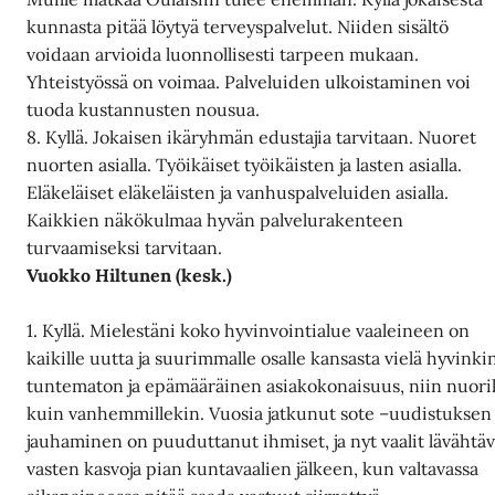
kunnasta pitää löytyä terveyspalvelut. Niiden sisältö
voidaan arvioida luonnollisesti tarpeen mukaan.
Yhteistyössä on voimaa. Palveluiden ulkoistaminen voi
tuoda kustannusten nousua.
8. Kyllä. Jokaisen ikäryhmän edustajia tarvitaan. Nuoret
nuorten asialla. Työikäiset työikäisten ja lasten asialla.
Eläkeläiset eläkeläisten ja vanhuspalveluiden asialla.
Kaikkien näkökulmaa hyvän palvelurakenteen
turvaamiseksi tarvitaan.
Vuokko Hiltunen (kesk.)
1. Kyllä. Mielestäni koko hyvinvointialue vaaleineen on
kaikille uutta ja suurimmalle osalle kansasta vielä hyvinki
tuntematon ja epämääräinen asiakokonaisuus, niin nuoril
kuin vanhemmillekin. Vuosia jatkunut sote –uudistuksen
jauhaminen on puuduttanut ihmiset, ja nyt vaalit lävähtäv
vasten kasvoja pian kuntavaalien jälkeen, kun valtavassa