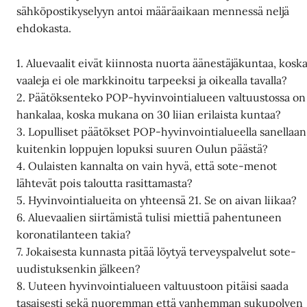
sähköpostikyselyyn antoi määräaikaan mennessä neljä
ehdokasta.
1. Aluevaalit eivät kiinnosta nuorta äänestäjäkuntaa, kosk
vaaleja ei ole markkinoitu tarpeeksi ja oikealla tavalla?
2. Päätöksenteko POP-hyvinvointialueen valtuustossa on
hankalaa, koska mukana on 30 liian erilaista kuntaa?
3. Lopulliset päätökset POP-hyvinvointialueella sanellaan
kuitenkin loppujen lopuksi suuren Oulun päästä?
4. Oulaisten kannalta on vain hyvä, että sote-menot
lähtevät pois taloutta rasittamasta?
5. Hyvinvointialueita on yhteensä 21. Se on aivan liikaa?
6. Aluevaalien siirtämistä tulisi miettiä pahentuneen
koronatilanteen takia?
7. Jokaisesta kunnasta pitää löytyä terveyspalvelut sote-
uudistuksenkin jälkeen?
8. Uuteen hyvinvointialueen valtuustoon pitäisi saada
tasaisesti sekä nuoremman että vanhemman sukupolven