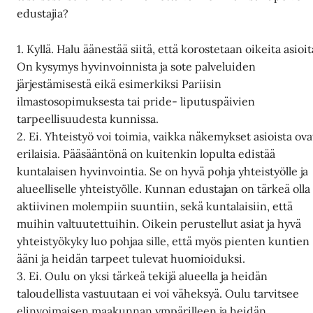
edustajia?
1. Kyllä. Halu äänestää siitä, että korostetaan oikeita asioit
On kysymys hyvinvoinnista ja sote palveluiden
järjestämisestä eikä esimerkiksi Pariisin
ilmastosopimuksesta tai pride- liputuspäivien
tarpeellisuudesta kunnissa.
2. Ei. Yhteistyö voi toimia, vaikka näkemykset asioista ova
erilaisia. Pääsääntönä on kuitenkin lopulta edistää
kuntalaisen hyvinvointia. Se on hyvä pohja yhteistyölle ja
alueelliselle yhteistyölle. Kunnan edustajan on tärkeä olla
aktiivinen molempiin suuntiin, sekä kuntalaisiin, että
muihin valtuutettuihin. Oikein perustellut asiat ja hyvä
yhteistyökyky luo pohjaa sille, että myös pienten kuntien
ääni ja heidän tarpeet tulevat huomioiduksi.
3. Ei. Oulu on yksi tärkeä tekijä alueella ja heidän
taloudellista vastuutaan ei voi väheksyä. Oulu tarvitsee
elinvoimaisen maakunnan ympärilleen ja heidän