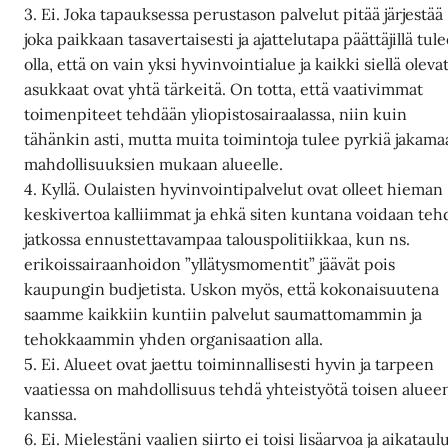
3. Ei. Joka tapauksessa perustason palvelut pitää järjestää
joka paikkaan tasavertaisesti ja ajattelutapa päättäjillä tul
olla, että on vain yksi hyvinvointialue ja kaikki siellä oleva
asukkaat ovat yhtä tärkeitä. On totta, että vaativimmat
toimenpiteet tehdään yliopistosairaalassa, niin kuin
tähänkin asti, mutta muita toimintoja tulee pyrkiä jakam
mahdollisuuksien mukaan alueelle.
4. Kyllä. Oulaisten hyvinvointipalvelut ovat olleet hieman
keskivertoa kalliimmat ja ehkä siten kuntana voidaan teh
jatkossa ennustettavampaa talouspolitiikkaa, kun ns.
erikoissairaanhoidon ”yllätysmomentit” jäävät pois
kaupungin budjetista. Uskon myös, että kokonaisuutena
saamme kaikkiin kuntiin palvelut saumattomammin ja
tehokkaammin yhden organisaation alla.
5. Ei. Alueet ovat jaettu toiminnallisesti hyvin ja tarpeen
vaatiessa on mahdollisuus tehdä yhteistyötä toisen aluee
kanssa.
6. Ei. Mielestäni vaalien siirto ei toisi lisäarvoa ja aikataul