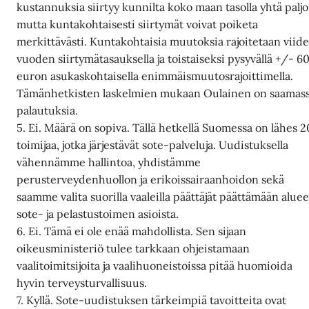
kustannuksia siirtyy kunnilta koko maan tasolla yhtä paljo
mutta kuntakohtaisesti siirtymät voivat poiketa
merkittävästi. Kuntakohtaisia muutoksia rajoitetaan viid
vuoden siirtymätasauksella ja toistaiseksi pysyvällä +/- 6
euron asukaskohtaisella enimmäismuutosrajoittimella.
Tämänhetkisten laskelmien mukaan Oulainen on saamas
palautuksia.
5. Ei. Määrä on sopiva. Tällä hetkellä Suomessa on lähes 
toimijaa, jotka järjestävät sote-palveluja. Uudistuksella
vähennämme hallintoa, yhdistämme
perusterveydenhuollon ja erikoissairaanhoidon sekä
saamme valita suorilla vaaleilla päättäjät päättämään alue
sote- ja pelastustoimen asioista.
6. Ei. Tämä ei ole enää mahdollista. Sen sijaan
oikeusministeriö tulee tarkkaan ohjeistamaan
vaalitoimitsijoita ja vaalihuoneistoissa pitää huomioida
hyvin terveysturvallisuus.
7. Kyllä. Sote-uudistuksen tärkeimpiä tavoitteita ovat