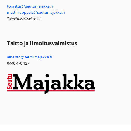
toimitus@seutumajakka.fi
matti.kuoppala@seutumajakka.fi
Toimitukselliset asiat
Taitto ja ilmoitusvalmistus
aineisto@seutumajakka.fi
0440 470 127