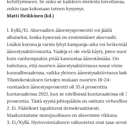
kehittymiseen. Se onko se kaikkien mielestä toivottavaa,
onkin taas kokonaan toinen kysymys.
Matti Heikkinen (kd.)
1. Kyllä/Ei. Aluevaalien äänestysprosentti voi jäädä
alhaiseksi, koska kyseessä on ensimmäiset aluevaalit.
Lisäksi korona ja varsin lyhyt kampanja-aika voi heikentä
äänestysaktiivisuutta. Vaaleja ei ole vielä käyty, joten nuor
kuin vanhempiakin pitää kannustaa äänestämään. On
todettava, että nuorten äänestysaktiivisuus nousi viime
kunnallisvaaleissa, vaikka yleinen äänestysaktiivisuus lask
Tilastokeskuksen tietojen mukaan nuorten 18-24-
vuotiaiden äänestysprosentti oli 35,4 prosenttia
kuntavaaleissa 2021, kun se edellisissä kuntavaaleissa oli 
prosenttia. Tästä syystä johtopäätös on osittain virheellin
2. Ei. Päätökset tapahtuvat demokraattisesti.
Maakuntamme monipuolisuus on alueemme rikkaus.
3. Ei/Kyllä. Hyvinvointialueen valtuutetut ovat tasa-arvoi