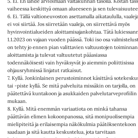
5. Ei. En lähde arvioimaan valtakunnan tasolla. Koitan täs
vaiheessa keskittyä omaan alueeseen ja sen tulevaisuutee
6. Ei. Tällä valtioneuvoston asettamalla aikataululla, vaalej
ei voi siirtää. Jos siirretään vaaleja, on siirrettävä myös
hyvinvointialueiden aloittamisajankohtaa. Tätä lukiessan
1.1.2023 on vajaan vuoden päässä. Toki iso osa valmistelus
on tehty jo ennen pian valittavien valtuustojen toiminnan
aloittamista ja tulevat valtuutetut pääasiassa
todennäköisesti vain hyväksyvät jo aiemmin poliittisissa
ohjausryhmissä linjatut ratkaisut.
7. Kyllä. Jonkinlainen perustoiminnot käsittävä sotekesku
tai -piste kyllä. Se mitä palveluita missäkin on tarjolla, on
päätettävä kuntakoon ja asukkaiden palvelutarveprofiilin
mukaan.
8. Kyllä. Mitä enemmän variaatiota on minkä tahansa
päättävän elimen kokoonpanossa, sitä monipuolisempia
mielipiteitä ja erilaisempia näkökulmia päätöksentekoon
saadaan ja sitä kautta keskustelua, jota tarvitaan