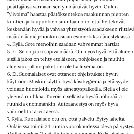
päättäjänsä varmaan sen ymmärtävät hyvin. Oulun
”ylivoima” haastaa päätöksentekoa maakunnan pienten
kuntien ja kaupunkien suuntaan niin, että he tekevät
keskenään hyvää ja vahvaa yhteistyötä saadakseen riittäv
määrän ääniä johonkin asiaan esimerkiksi äänestyksissä.
4. Kyllä. Sote menoihin saadaan vahvemmat hartiat.
5. Ei. Se on juuri sopiva määrä. On myös hyvä, että alueen
sisällä jakoa on tehty eteläiseen, pohjoiseen ja muihin
alueisiin, jolloin paketti ei ole hallitsematon.
6. Ei. Suomalaiset ovat ottaneet ohjeistukset hyvin
käyttöön. Maskin käyttö, hyvä käsihygienia ja etäisyydet
voidaan huomioida myös äänestyspaikoilla. Siellä ei ole
yleensä ruuhkaa. Toivoisin sellaista hyvää pöhinää ja
ruuhkia enemmänkin. Autoäänestys on myös hyvä
vaihtoehto tarvittaessa.
7. Kyllä. Kuntalaisen etu on, että palvelu löytyy läheltä.
Oulaisissa toimii 24 tuntia vuorokaudessa oleva päivystys
Muille matkaa Oulaisiin tulee enemmän. Kyllä jokaisesta