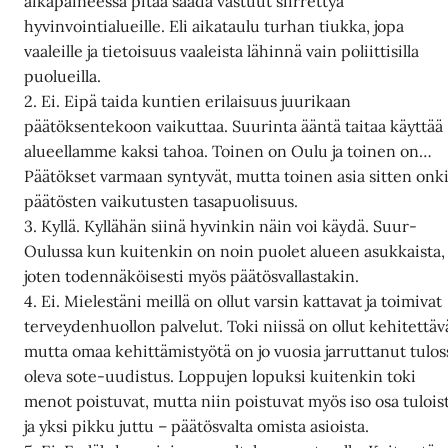
aikapaineessa pitää saada vastuut siirrettyä
hyvinvointialueille. Eli aikataulu turhan tiukka, jopa
vaaleille ja tietoisuus vaaleista lähinnä vain poliittisilla
puolueilla.
2. Ei. Eipä taida kuntien erilaisuus juurikaan
päätöksentekoon vaikuttaa. Suurinta ääntä taitaa käyttää
alueellamme kaksi tahoa. Toinen on Oulu ja toinen on…
Päätökset varmaan syntyvät, mutta toinen asia sitten onk
päätösten vaikutusten tasapuolisuus.
3. Kyllä. Kyllähän siinä hyvinkin näin voi käydä. Suur-
Oulussa kun kuitenkin on noin puolet alueen asukkaista,
joten todennäköisesti myös päätösvallastakin.
4. Ei. Mielestäni meillä on ollut varsin kattavat ja toimivat
terveydenhuollon palvelut. Toki niissä on ollut kehitettäv
mutta omaa kehittämistyötä on jo vuosia jarruttanut tulos
oleva sote-uudistus. Loppujen lopuksi kuitenkin toki
menot poistuvat, mutta niin poistuvat myös iso osa tulois
ja yksi pikku juttu – päätösvalta omista asioista.