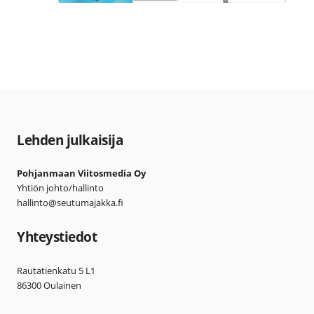
Lehden julkaisija
Pohjanmaan Viitosmedia Oy
Yhtiön johto/hallinto
hallinto@seutumajakka.fi
Yhteystiedot
Rautatienkatu 5 L1
86300 Oulainen