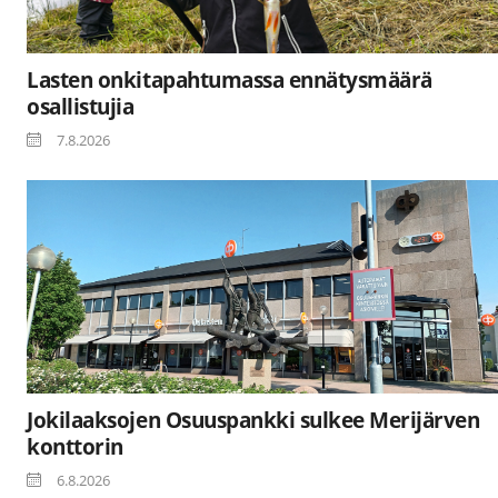
Lasten onkitapahtumassa ennätysmäärä
osallistujia
7.8.2026
Jokilaaksojen Osuuspankki sulkee Merijärven
konttorin
6.8.2026