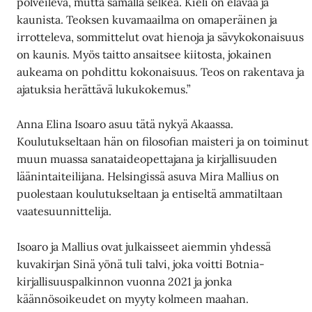
polveileva, mutta samalla selkeä. Kieli on elävää ja
kaunista. Teoksen kuvamaailma on omaperäinen ja
irrotteleva, sommittelut ovat hienoja ja sävykokonaisuus
on kaunis. Myös taitto ansaitsee kiitosta, jokainen
aukeama on pohdittu kokonaisuus. Teos on rakentava ja
ajatuksia herättävä lukukokemus.”
Anna Elina Isoaro asuu tätä nykyä Akaassa.
Koulutukseltaan hän on filosofian maisteri ja on toiminut
muun muassa sanataideopettajana ja kirjallisuuden
läänintaiteilijana. Helsingissä asuva Mira Mallius on
puolestaan koulutukseltaan ja entiseltä ammatiltaan
vaatesuunnittelija.
Isoaro ja Mallius ovat julkaisseet aiemmin yhdessä
kuvakirjan Sinä yönä tuli talvi, joka voitti Botnia-
kirjallisuuspalkinnon vuonna 2021 ja jonka
käännösoikeudet on myyty kolmeen maahan.