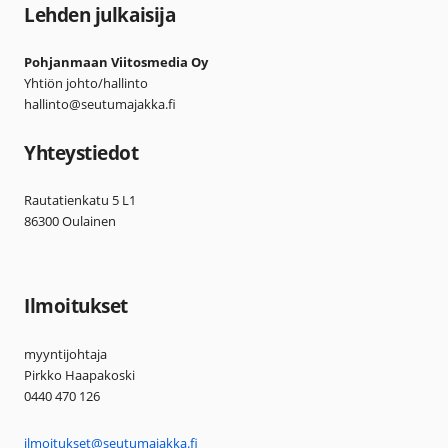
Lehden julkaisija
Pohjanmaan Viitosmedia Oy
Yhtiön johto/hallinto
hallinto@seutumajakka.fi
Yhteystiedot
Rautatienkatu 5 L1
86300 Oulainen
Ilmoitukset
myyntijohtaja
Pirkko Haapakoski
0440 470 126
ilmoitukset@seutumajakka.fi