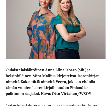
Oulaistelaislähtöinen Anna Elina Isoaro (oik.) ja
helsinkiläinen Mira Mallius kirjoittivat lastenkirjan
nimeltä Kaksi tätiä nimeltä Veera, joka on ehdolla
tämän vuoden lastenkirjallisuuden Finlandia-
palkinnon saajaksi. Kuva: Otto Virtanen/WSOY
Oulaistelaislähtöinen runoilija ja lastenkirjailija
Anna