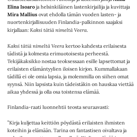
Elina Isoaro
ja helsinkiläinen lastenkirjailija ja kuvittaja
Mira Mallius
ovat ehdolla tämän vuoden lasten- ja
nuortenkirjallisuuden Finlandia-palkinnon saajaksi
Kaksi tätiä nimeltä Veera
kirjallaan:
.
Kaksi tätiä nimeltä Veera
kertoo kahdesta erilaisesta
tädistä ja kolmesta erimuotoisesta perheestä.
Tekijäkaksikko nostaa teoksessaan esille lapsettomat ja
erilaisten elämäntyylien iloisen kirjon. Kummallakaan
tädillä ei ole omia lapsia, ja molemmilla on siihen omat
syynsä. Niin lapsista kuin tädeistäkin on hauskaa viettää
aikaa yhdessä ja olla osa toistensa elämää.
Finlandia-raati luonnehtii teosta seuraavasti:
”Kirja kuljettaa keittiön pöydästä erilaisten ihmisten
koteihin ja elämään. Tarina on fantastisen oivaltava ja