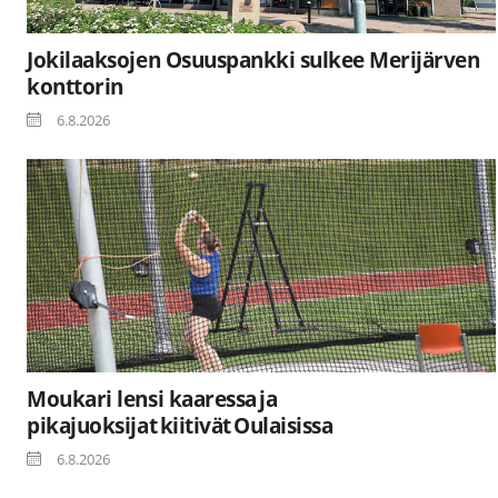
Jokilaaksojen Osuuspankki sulkee Merijärven
konttorin
6.8.2026
Moukari lensi kaaressa ja
pikajuoksijat kiitivät Oulaisissa
6.8.2026