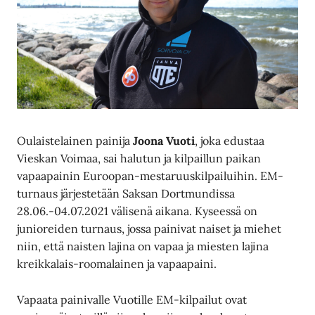
Oulaistelainen painija
Joona Vuoti
, joka edustaa
Vieskan Voimaa, sai halutun ja kilpaillun paikan
vapaapainin Euroopan-mestaruuskilpailuihin. EM-
turnaus järjestetään Saksan Dortmundissa
28.06.-04.07.2021 välisenä aikana. Kyseessä on
junioreiden turnaus, jossa painivat naiset ja miehet
niin, että naisten lajina on vapaa ja miesten lajina
kreikkalais-roomalainen ja vapaapaini.
Vapaata painivalle Vuotille EM-kilpailut ovat