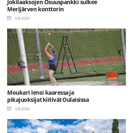
Jokilaaksojen Osuuspankki sulkee
Merijärven konttorin
6.8.2026
Moukari lensi kaaressa ja
pikajuoksijat kiitivät Oulaisissa
6.8.2026