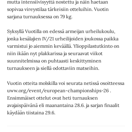
mutta intensiivisyyttä nostettu ja näin haetaan
sopivaa vireystilaa tärkeisiin otteluihin. Vuotin
sarjana turnauksessa on 79 kg.
Syksyllä Vuotilla on edessä armeijan urheilukoulu,
jonka kesälajien IV/21 urheilijoiden joukossa paikka
varmistui jo aiemmin keväällä. Ylioppilastutkinto on
niin ikään nyt plakkarissa ja seuraavat viikot
suunnitelmissa on puhtaasti keskittyminen
turnaukseen ja siellä odottaviin matseihin.
Vuotin otteita molskilla voi seurata netissä osoitteessa
uww.org/event/european-championships-26 .
Ensimmäiset ottelut ovat heti turnauksen
avajaispäivänä eli maanantaina 28.6. ja sarjan finaalit
käydään tiistaina 29.6.