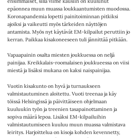
ensimmäiset, sillä viime kausiin on kuulunut
epäonnea muun muassa loukkaantumisten muodossa.
Koronapandemia lopetti painitoiminnan pitkiksi
ajoiksi ja vaikeutti myös tärkeiden näyttöjen
antamista. Myös nyt käytävät EM-kilpailut peruttiin jo
kerran. Paikkaa kisakoneeseen tuli jännittää pitkään.
Vapaapainin osalta miesten joukkuessa on neljä
painijaa. Kreikkalais-roomalaisen joukkueessa on viisi
miestä ja lisäksi mukana on kaksi naispainijaa.
Vuotin kisakunto on hyvä ja turnaukseen
valmistautuminen aloitettu. Vuoti treenaa ja käy
töissä Helsingissä ja päivittäiseen ohjelmaan
kuuluukin työn ja treenien tasapainottaminen ja
sopiva määrä lepoa. Lisäksi EM-kilpailuihin
valmistautumiseen kuuluu muun muassa valmistava
leiritys. Harjoittelua on kisoja kohden kevennetty,