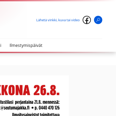
Lähetä vinkki, kuva tai video
Haku
i
Ilmestymispäivät