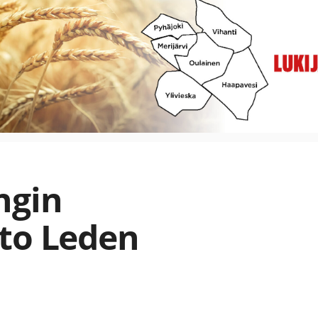
ngin
to Leden