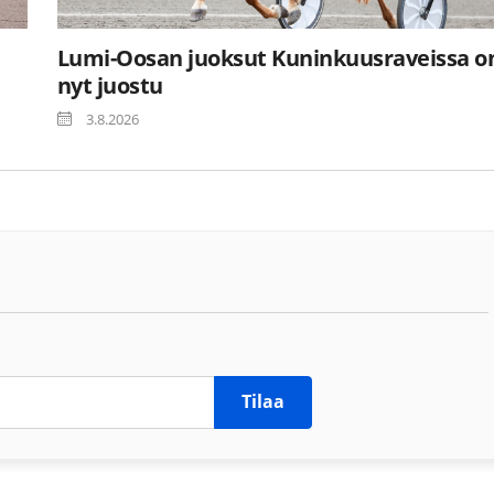
Lumi-Oosan juoksut Kuninkuusraveissa o
nyt juostu
3.8.2026
Tilaa