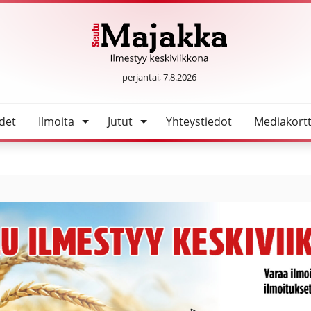
oup Oy:lle
SeutuMajakka
perjantai, 7.8.2026
det
Ilmoita
Jutut
Yhteystiedot
Mediakortt