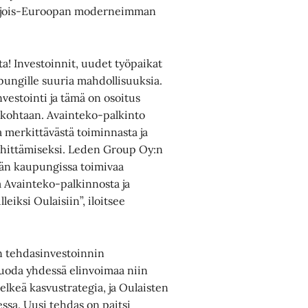
 Pohjois-Euroopan moderneimman
a! Investoinnit, uudet työpaikat
pungille suuria mahdollisuuksia.
vestointi ja tämä on osoitus
a kohtaan. Avainteko-palkinto
merkittävästä toiminnasta ja
ehittämiseksi. Leden Group Oy:n
ään kaupungissa toimivaa
 Avainteko-palkinnosta ja
eiksi Oulaisiin”, iloitsee
n tehdasinvestoinnin
 luoda yhdessä elinvoimaa niin
elkeä kasvustrategia, ja Oulaisten
essa. Uusi tehdas on paitsi