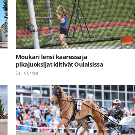
Moukari lensi kaaressa ja
pikajuoksijat kiitivät Oulaisissa
6.8.2026