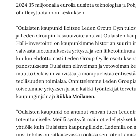
2024 35 miljoonalla eurolla uusinta teknologiaa ja
ohutlevytuotannon keskuksen.
”Oulaisten kaupunki iloitsee Leden Group Oy:n tulost
ja Leden Groupin kasvutavoite antavat Oulaisten kau
Halli-investointi on kaupunkimme historian suurin in
vahvasta luottamuksesta yritystä ja sen liiketoiminta
kuuluu ehdottomasti Leden Group Oy:lle osoituksena 
panostuksesta Oulaisten elinvoiman ja vetovoiman k
muutto Oulaisiin vahvistaa ja monipuolistaa entisest
teollisuuden toimialaa. Onnittelemme Leden Groupia
toivotamme yrityksen ja sen kaikki työntekijät tervetull
kaupunginjohtaja
Riikka Moilanen
.
”Oulaisten kaupunki on antanut vahvan tuen Ledeni
toteuttamiselle. Meillä syntyvät mainiot edellytykset
yhtiölle kuin Oulaisten kaupungillekin. Ledenillä on s
uusi tehdas on ratkaisevassa roolissa sen toteuttamis