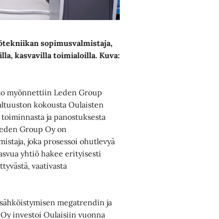
ötekniikan sopimusvalmistaja,
la, kasvavilla toimialoilla. Kuva:
to myönnettiin Leden Group
valtuuston kokousta Oulaisten
 toiminnasta ja panostuksesta
 Leden Group Oy on
istaja, joka prosessoi ohutlevyä
 Kasvua yhtiö hakee erityisesti
ttyvästä, vaativasta
n sähköistymisen megatrendin ja
Oy investoi Oulaisiin vuonna