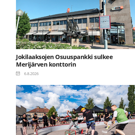
Jokilaaksojen Osuuspankki sulkee
Merijärven konttorin
6.8.2026