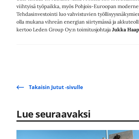
viihtyisä työpaikka, myös Pohjois-Euroopan moderne
Tehdasinvestointi luo vahvistuvien työllisyysnäkymien
olla mukana vihreän energian siirtymässä ja akkuteol
kertoo Leden Group Oy:n toimitusjohtaja
Jukka Haap
Takaisin Jutut -sivulle
Lue seuraavaksi