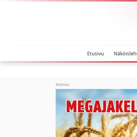
SeutuMajakka
Oulaisten kaupungin Avainteko-palkinto Leden Gr
Etusivu
Näköisleh
Mainos