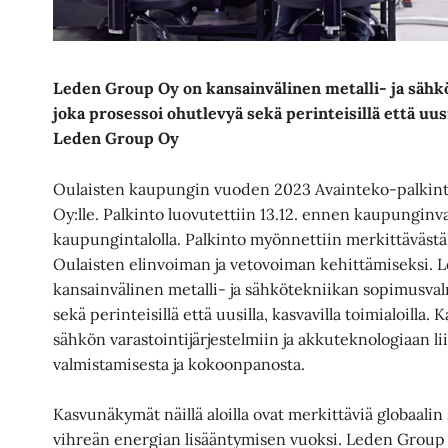
Leden Group Oy on kansainvälinen metalli- ja sähk
joka prosessoi ohutlevyä sekä perinteisillä että uusil
Leden Group Oy
Oulaisten kaupungin vuoden 2023 Avainteko-palkin
Oy:lle. Palkinto luovutettiin 13.12. ennen kaupungin
kaupungintalolla. Palkinto myönnettiin merkittävästä
Oulaisten elinvoiman ja vetovoiman kehittämiseksi.
kansainvälinen metalli- ja sähkötekniikan sopimusvalm
sekä perinteisillä että uusilla, kasvavilla toimialoilla.
sähkön varastointijärjestelmiin ja akkuteknologiaan lii
valmistamisesta ja kokoonpanosta.
Kasvunäkymät näillä aloilla ovat merkittäviä globaali
vihreän energian lisääntymisen vuoksi. Leden Group 