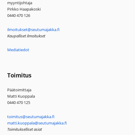
myyntijohtaja
Pirkko Haapakoski
0440 470 126
ilmoitukset@seutumajakka.fi
Kaupalliset ilmoitukset
Mediatiedot
Toimitus
Päätoimittaja
Matti Kuoppala
0440 470 125
toimitus@seutumajakka.fi
matti.kuoppala@seutumajakka.fi
Toimitukselliset asiat