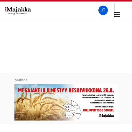
Avaa
navigaa
SeutuMajakka
Haku
Mainos