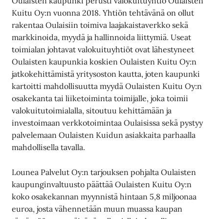
Oulaisten kaupunki perusti valokuituyhtiö Oulaisten
Kuitu Oy:n vuonna 2018. Yhtiön tehtävänä on ollut
rakentaa Oulaisiin toimiva laajakaistaverkko sekä
markkinoida, myydä ja hallinnoida liittymiä. Useat
toimialan johtavat valokuituyhtiöt ovat lähestyneet
Oulaisten kaupunkia koskien Oulaisten Kuitu Oy:n
jatkokehittämistä yritysoston kautta, joten kaupunki
kartoitti mahdollisuutta myydä Oulaisten Kuitu Oy:n
osakekanta tai liiketoiminta toimijalle, joka toimii
valokuitutoimialalla, sitoutuu kehittämään ja
investoimaan verkkotoimintaa Oulaisissa sekä pystyy
palvelemaan Oulaisten Kuidun asiakkaita parhaalla
mahdollisella tavalla.
Lounea Palvelut Oy:n tarjouksen pohjalta Oulaisten
kaupunginvaltuusto päättää Oulaisten Kuitu Oy:n
koko osakekannan myynnistä hintaan 5,8 miljoonaa
euroa, josta vähennetään muun muassa kaupan