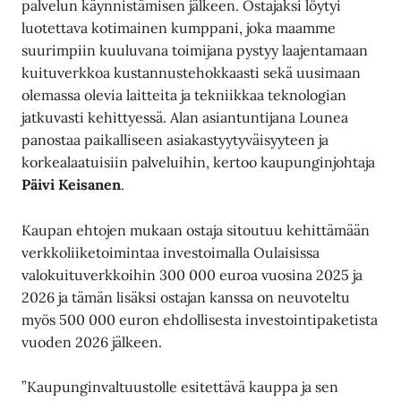
palvelun käynnistämisen jälkeen. Ostajaksi löytyi
luotettava kotimainen kumppani, joka maamme
suurimpiin kuuluvana toimijana pystyy laajentamaan
kuituverkkoa kustannustehokkaasti sekä uusimaan
olemassa olevia laitteita ja tekniikkaa teknologian
jatkuvasti kehittyessä. Alan asiantuntijana Lounea
panostaa paikalliseen asiakastyytyväisyyteen ja
korkealaatuisiin palveluihin, kertoo kaupunginjohtaja
Päivi Keisanen
.
Kaupan ehtojen mukaan ostaja sitoutuu kehittämään
verkkoliiketoimintaa investoimalla Oulaisissa
valokuituverkkoihin 300 000 euroa vuosina 2025 ja
2026 ja tämän lisäksi ostajan kanssa on neuvoteltu
myös 500 000 euron ehdollisesta investointipaketista
vuoden 2026 jälkeen.
”Kaupunginvaltuustolle esitettävä kauppa ja sen