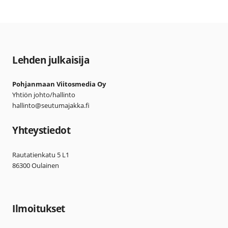
Lehden julkaisija
Pohjanmaan Viitosmedia Oy
Yhtiön johto/hallinto
hallinto@seutumajakka.fi
Yhteystiedot
Rautatienkatu 5 L1
86300 Oulainen
Ilmoitukset