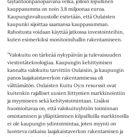
täytäntöönpanopäivänä velka, jolloin lopullinen
kauppasumma on noin 3,8 miljoonaa euroa.
Kaupunginvaltuustolle esitetään, että Oulaisten
kaupunki sijoittaa saamansa kauppasumman.
Rahoitusta voidaan käyttää jatkossa investointeihin,
kuten esimerkiksi monitoimihallin rakentamiseen.
”Valokuitu on tärkeää nykypäivän ja tulevaisuuden
viestintäteknologiaa. Kaupungin kehittymisen
kannalta valokuitu tarvittiin Oulaisiin, ja kaupungin
panos laajakaistaverkon rakentamisessa oli
välttämätön. Oulaisten Kuitu Oy:n resurssit ovat
kuitenkin rajalliset uusien liittymien markkinointiin
ja myymiseen sekä kehitystoimintaan. Lisäksi
huomioitavaa on, että valokuituyhtiön toiminnan
omistaminen ja ylläpitäminen kilpailluilla markkinoilla
ei ole kaupungin ydintoimintaa, joten myynti on
luonteva ratkaisu laajakaistaverkon rakentamisen ja