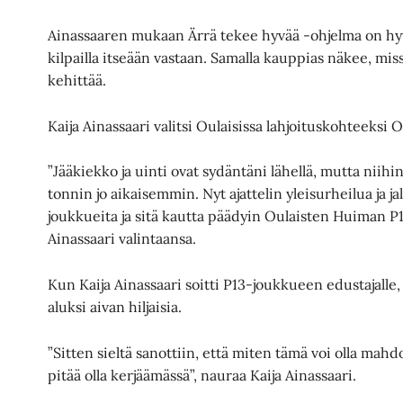
Ainassaaren mukaan Ärrä tekee hyvää -ohjelma on hyv
kilpailla itseään vastaan. Samalla kauppias näkee, mis
kehittää.
Kaija Ainassaari valitsi Oulaisissa lahjoituskohteeks
”Jääkiekko ja uinti ovat sydäntäni lähellä, mutta niihi
tonnin jo aikaisemmin. Nyt ajattelin yleisurheilua ja j
joukkueita ja sitä kautta päädyin Oulaisten Huiman 
Ainassaari valintaansa.
Kun Kaija Ainassaari soitti P13-joukkueen edustajalle,
aluksi aivan hiljaisia.
”Sitten sieltä sanottiin, että miten tämä voi olla mahdo
pitää olla kerjäämässä”, nauraa Kaija Ainassaari.