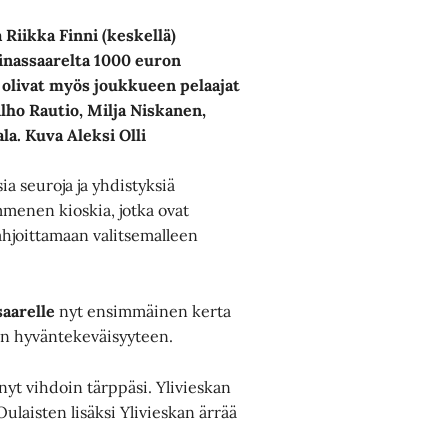
Riikka Finni (keskellä)
Ainassaarelta 1000 euron
olivat myös joukkueen pelaajat
lho Rautio,
Milja Niskanen,
la. Kuva Aleksi Olli
ia seuroja ja yhdistyksiä
menen kioskia, jotka ovat
ahjoittamaan valitsemalleen
saarelle
nyt ensimmäinen kerta
en hyväntekeväisyyteen.
 nyt vihdoin tärppäsi. Ylivieskan
ulaisten lisäksi Ylivieskan ärrää