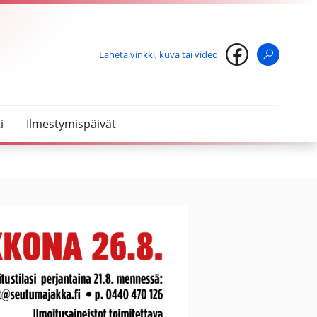
Lähetä vinkki, kuva tai video
Haku
i
Ilmestymispäivät