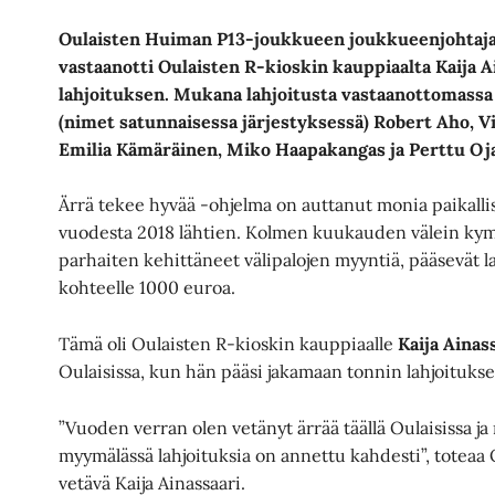
Oulaisten Huiman P13-joukkueen
joukkueenjohtaja 
vastaanotti Oulaisten R-kioskin kauppiaalta Kaija 
lahjoituksen.
Mukana lahjoitusta vastaanottomassa
(nimet satunnaisessa
järjestyksessä) Robert Aho, Vi
Emilia Kämäräinen,
Miko Haapakangas ja
Perttu Oja
Ärrä tekee hyvää -ohjelma on auttanut monia paikallis
vuodesta 2018 lähtien. Kolmen kuukauden välein kym
parhaiten kehittäneet välipalojen myyntiä, pääsevät l
kohteelle 1000 euroa.
Tämä oli Oulaisten R-kioskin kauppiaalle
Kaija Ainas
Oulaisissa, kun hän pääsi jakamaan tonnin lahjoituks
”Vuoden verran olen vetänyt ärrää täällä Oulaisissa ja
myymälässä lahjoituksia on annettu kahdesti”, toteaa O
vetävä Kaija Ainassaari.