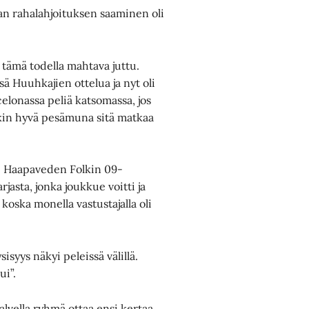
 rahalahjoituksen saaminen oli
 tämä todella mahtava juttu.
 Huuhkajien ottelua ja nyt oli
elonassa peliä katsomassa, jos
nkin hyvä pesämuna sitä matkaa
le Haapaveden Folkin 09-
jasta, jonka joukkue voitti ja
 koska monella vastustajalla oli
syys näkyi peleissä välillä.
ui”.
Talvella ryhmä ottaa ensi kertaa