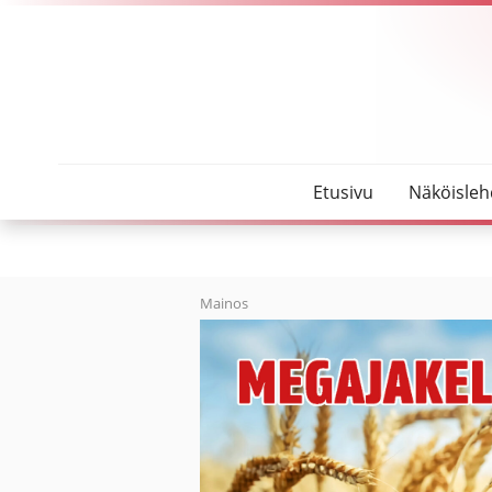
SeutuMajakka
Oulaisten R-kioski jakoi hyvää
Etusivu
Näköisleh
Mainos