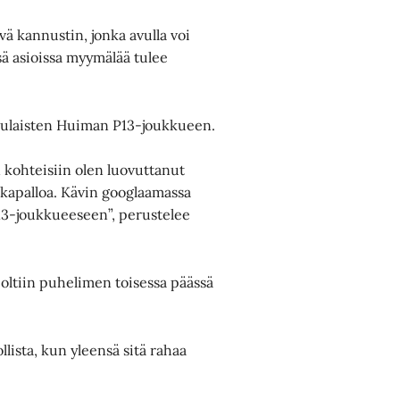
ä kannustin, jonka avulla voi
sä asioissa myymälää tulee
i Oulaisten Huiman P13-joukkueen.
n kohteisiin olen luovuttanut
alkapalloa. Kävin googlaamassa
P13-joukkueeseen”, perustelee
 oltiin puhelimen toisessa päässä
llista, kun yleensä sitä rahaa