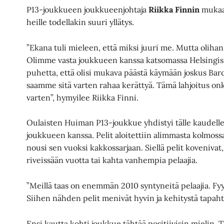
P13-joukkueen joukkueenjohtaja
Riikka Finnin
mukaan
heille todellakin suuri yllätys.
”Ekana tuli mieleen, että miksi juuri me. Mutta olihan
Olimme vasta joukkueen kanssa katsomassa Helsingissä
puhetta, että olisi mukava päästä käymään joskus Barc
saamme sitä varten rahaa kerättyä. Tämä lahjoitus o
varten”, hymyilee Riikka Finni.
Oulaisten Huiman P13-joukkue yhdistyi tälle kaudel
joukkueen kanssa. Pelit aloitettiin alimmasta kolmossar
nousi sen vuoksi kakkossarjaan. Siellä pelit kovenivat,
riveissään vuotta tai kahta vanhempia pelaajia.
”Meillä taas on enemmän 2010 syntyneitä pelaajia. Fyysi
Siihen nähden pelit menivät hyvin ja kehitystä tapaht
Ensi kautta kohti joukkue tähtää positiivisin mielin. 