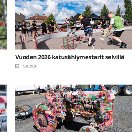
Vuoden 2026 katusählymestarit selvillä
5.8.2026