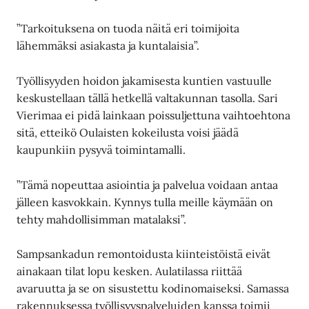
”Tarkoituksena on tuoda näitä eri toimijoita
lähemmäksi asiakasta ja kuntalaisia”.
Työllisyyden hoidon jakamisesta kuntien vastuulle
keskustellaan tällä hetkellä valtakunnan tasolla. Sari
Vierimaa ei pidä lainkaan poissuljettuna vaihtoehtona
sitä, etteikö Oulaisten kokeilusta voisi jäädä
kaupunkiin pysyvä toimintamalli.
”Tämä nopeuttaa asiointia ja palvelua voidaan antaa
jälleen kasvokkain. Kynnys tulla meille käymään on
tehty mahdollisimman matalaksi”.
Sampsankadun remontoidusta kiinteistöistä eivät
ainakaan tilat lopu kesken. Aulatilassa riittää
avaruutta ja se on sisustettu kodinomaiseksi. Samassa
rakennuksessa työllisyyspalveluiden kanssa toimii