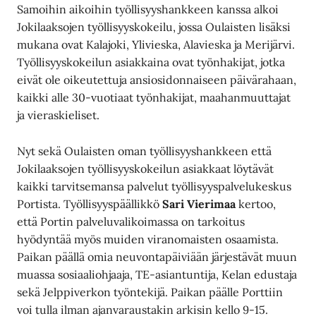
Samoihin aikoihin työllisyyshankkeen kanssa alkoi
Jokilaaksojen työllisyyskokeilu, jossa Oulaisten lisäksi
mukana ovat Kalajoki, Ylivieska, Alavieska ja Merijärvi.
Työllisyyskokeilun asiakkaina ovat työnhakijat, jotka
eivät ole oikeutettuja ansiosidonnaiseen päivärahaan,
kaikki alle 30-vuotiaat työnhakijat, maahanmuuttajat
ja vieraskieliset.
Nyt sekä Oulaisten oman työllisyyshankkeen että
Jokilaaksojen työllisyyskokeilun asiakkaat löytävät
kaikki tarvitsemansa palvelut työllisyyspalvelukeskus
Portista. Työllisyyspäällikkö
Sari Vierimaa
kertoo,
että Portin palveluvalikoimassa on tarkoitus
hyödyntää myös muiden viranomaisten osaamista.
Paikan päällä omia neuvontapäiviään järjestävät muun
muassa sosiaaliohjaaja, TE-asiantuntija, Kelan edustaja
sekä Jelppiverkon työntekijä. Paikan päälle Porttiin
voi tulla ilman ajanvaraustakin arkisin kello 9-15.