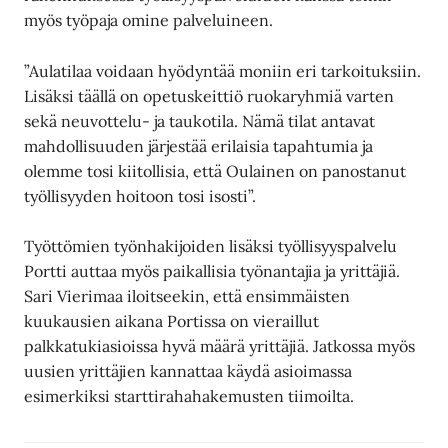
myös työpaja omine palveluineen.
”Aulatilaa voidaan hyödyntää moniin eri tarkoituksiin.
Lisäksi täällä on opetuskeittiö ruokaryhmiä varten
sekä neuvottelu- ja taukotila. Nämä tilat antavat
mahdollisuuden järjestää erilaisia tapahtumia ja
olemme tosi kiitollisia, että Oulainen on panostanut
työllisyyden hoitoon tosi isosti”.
Työttömien työnhakijoiden lisäksi työllisyyspalvelu
Portti auttaa myös paikallisia työnantajia ja yrittäjiä.
Sari Vierimaa iloitseekin, että ensimmäisten
kuukausien aikana Portissa on vieraillut
palkkatukiasioissa hyvä määrä yrittäjiä. Jatkossa myös
uusien yrittäjien kannattaa käydä asioimassa
esimerkiksi starttirahahakemusten tiimoilta.