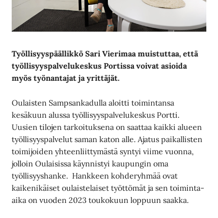
Työllisyyspäällikkö Sari Vierimaa muistuttaa, että
työllisyyspalvelukeskus Portissa voivat asioida
myös työnantajat ja yrittäjät.
Oulaisten Sampsankadulla aloitti toimintansa
kesäkuun alussa työllisyyspalvelukeskus Portti.
Uusien tilojen tarkoituksena on saattaa kaikki alueen
työllisyyspalvelut saman katon alle. Ajatus paikallisten
toimijoiden yhteenliittymästä syntyi viime vuonna,
jolloin Oulaisissa käynnistyi kaupungin oma
työllisyyshanke. Hankkeen kohderyhmää ovat
kaikenikäiset oulaistelaiset työttömät ja sen toiminta-
aika on vuoden 2023 toukokuun loppuun saakka.