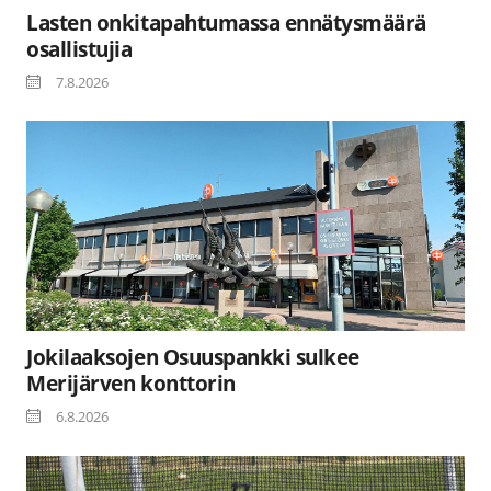
Lasten onkitapahtumassa ennätysmäärä
osallistujia
7.8.2026
Jokilaaksojen Osuuspankki sulkee
Merijärven konttorin
6.8.2026