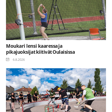
Moukari lensi kaaressa ja
pikajuoksijat kiitivät Oulaisissa
6.8.2026