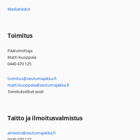
Mediatiedot
Toimitus
Päätoimittaja
Matti Kuoppala
0440 470 125
toimitus@seutumajakka.fi
matti.kuoppala@seutumajakka.fi
Toimitukselliset asiat
Taitto ja ilmoitusvalmistus
aineisto@seutumajakka.fi
0440 470 127