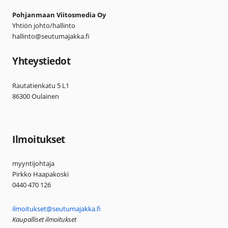
Pohjanmaan Viitosmedia Oy
Yhtiön johto/hallinto
hallinto@seutumajakka.fi
Yhteystiedot
Rautatienkatu 5 L1
86300 Oulainen
Ilmoitukset
myyntijohtaja
Pirkko Haapakoski
0440 470 126
ilmoitukset@seutumajakka.fi
Kaupalliset ilmoitukset