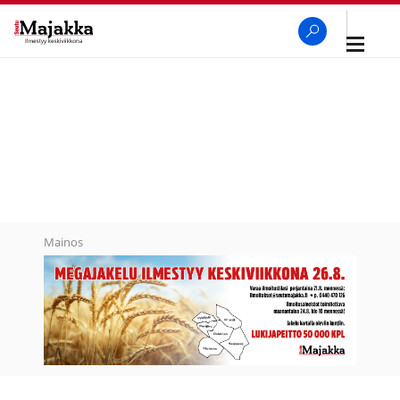
Avaa
navigaa
SeutuMajakka
Haku
Mainos