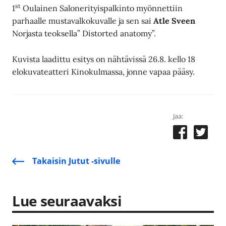
st
1
Oulainen Salonerityispalkinto myönnettiin
parhaalle mustavalkokuvalle ja sen sai
Atle Sveen
Norjasta teoksella” Distorted anatomy”.
Kuvista laadittu esitys on nähtävissä 26.8. kello 18
elokuvateatteri Kinokulmassa, jonne vapaa pääsy.
Jaa:
Takaisin Jutut -sivulle
Lue seuraavaksi