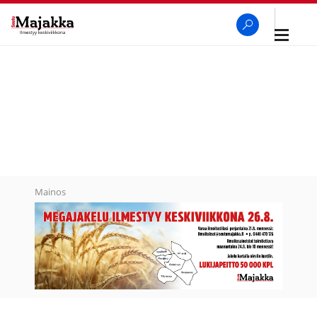
Avaa
navigaa
SeutuMajakka
Haku
Mainos