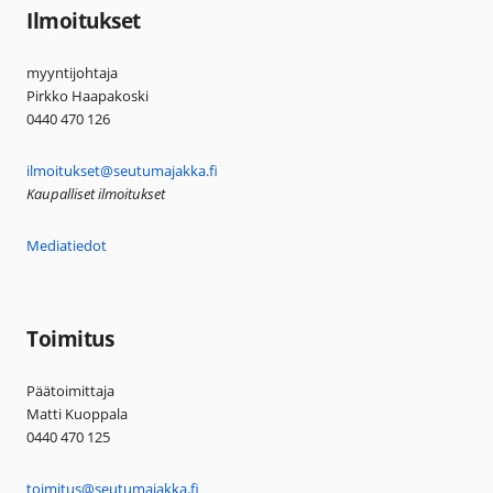
Ilmoitukset
myyntijohtaja
Pirkko Haapakoski
0440 470 126
ilmoitukset@seutumajakka.fi
Kaupalliset ilmoitukset
Mediatiedot
Toimitus
Päätoimittaja
Matti Kuoppala
0440 470 125
toimitus@seutumajakka.fi