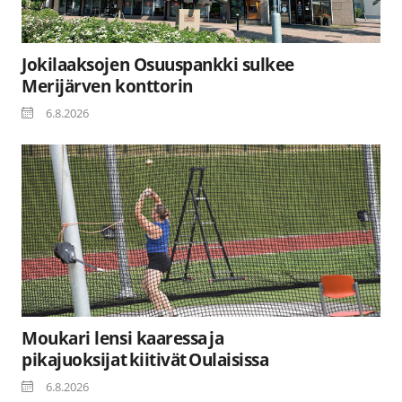
Jokilaaksojen Osuuspankki sulkee
Merijärven konttorin
6.8.2026
Moukari lensi kaaressa ja
pikajuoksijat kiitivät Oulaisissa
6.8.2026