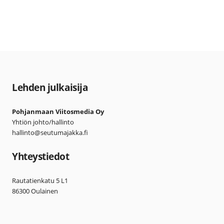
Lehden julkaisija
Pohjanmaan Viitosmedia Oy
Yhtiön johto/hallinto
hallinto@seutumajakka.fi
Yhteystiedot
Rautatienkatu 5 L1
86300 Oulainen