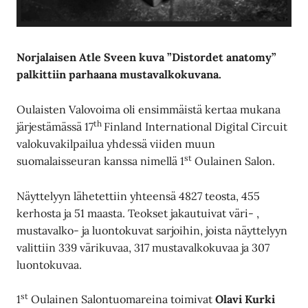
Norjalaisen Atle Sveen kuva ”Distordet anatomy”
palkittiin parhaana mustavalkokuvana.
Oulaisten Valovoima oli ensimmäistä kertaa mukana
th
järjestämässä 17
Finland International Digital Circuit
valokuvakilpailua yhdessä viiden muun
st
suomalaisseuran kanssa nimellä 1
Oulainen Salon.
Näyttelyyn lähetettiin yhteensä 4827 teosta, 455
kerhosta ja 51 maasta. Teokset jakautuivat väri- ,
mustavalko- ja luontokuvat sarjoihin, joista näyttelyyn
valittiin 339 värikuvaa, 317 mustavalkokuvaa ja 307
luontokuvaa.
st
1
Oulainen Salontuomareina toimivat
Olavi Kurki