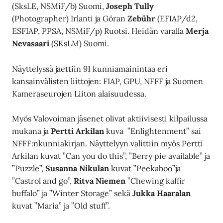
(SksLE, NSMiF/b) Suomi,
Joseph Tully
(Photographer) Irlanti ja Göran
Zebühr
(EFIAP/d2,
ESFIAP, PPSA, NSMiF/p) Ruotsi. Heidän varalla
Merja
Nevasaari
(SKsLM) Suomi.
Näyttelyssä jaettiin 91 kunniamainintaa eri
kansainvälisten liittojen: FIAP, GPU, NFFF ja Suomen
Kameraseurojen Liiton alaisuudessa.
Myös Valovoiman jäsenet olivat aktiivisesti kilpailussa
mukana ja
Pertti Arkilan
kuva ”Enlightenment” sai
NFFF:nkunniakirjan. Näyttelyyn valittiin myös Pertti
Arkilan kuvat ”Can you do this”, ”Berry pie available” ja
”Puzzle”,
Susanna Nikulan
kuvat ”Peekaboo”ja
”Castrol and go”,
Ritva Niemen
”Chewing kaffir
buffalo” ja ”Winter Storage” sekä
Jukka Haaralan
kuvat ”Maria” ja ”Old stuff”.