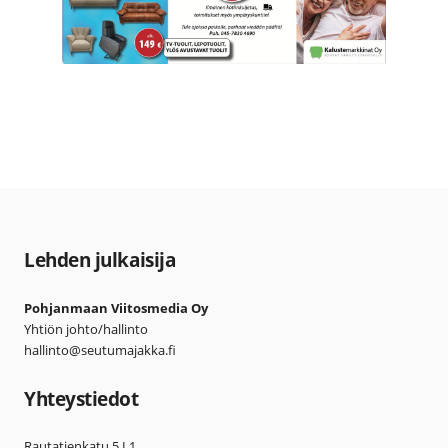
Lehden julkaisija
Pohjanmaan Viitosmedia Oy
Yhtiön johto/hallinto
hallinto@seutumajakka.fi
Yhteystiedot
Rautatienkatu 5 L1