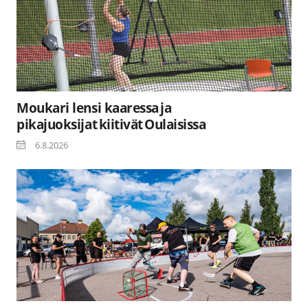
Moukari lensi kaaressa ja
pikajuoksijat kiitivät Oulaisissa
6.8.2026