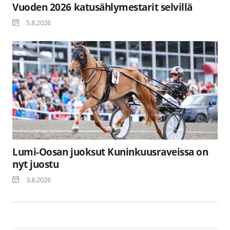
Vuoden 2026 katusählymestarit selvillä
5.8.2026
Lumi-Oosan juoksut Kuninkuusraveissa on
nyt juostu
3.8.2026