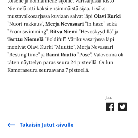
toiselle ja kolmannelle sijoille. Värisarjassa Risto
Niemelä otti kaksi ensimmäistä sijaa. Lisäksi
mustavalkosarjassa kuviaan saivat läpi
Olavi Kurki
”Nuori rakkaus”,
Merja Nevasaari
”In haze” sekä
”From swimming”,
Ritva Niemi
”Hevoskyydillä” ja
Terttu Niemelä
”Boldiful”. Värikuvasarjassa läpi
menivät Olavi Kurki ”Muutto”, Merja Nevasaari
”Resting time” ja
Rauni Rautio
”Pose”. Valovoima oli
täten näyttelyn paras seura 24 pisteellä, Oulun
Kameraseura seuraavana 7 pisteellä.
Jaa:
Takaisin Jutut -sivulle