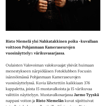
Risto Niemelä ylsi Nahkatakkinen poika -kuvallaan
voittoon Pohjanmaan Kameraseurojen
vuosinäyttely
n
värikuvasarjassa
.
Oulaisten Valovoiman valokuvaajat ylsivät huimaan
menestykseen närpiöläisen Fotoklubben Focusin
isännöimässä Pohjanmaan Kameraseurojen
vuosinäyttelyssä. Kuvia lähetettiin kaikkiaan 376
kappaletta, joista 15 mustavalkoista ja 15 värikuvaa
valittiin näyttelyyn. Mustavalkosarjassa
Jarmo Tyyskä
nappasi voiton ja
Risto Niemelän
kuvat sijoittuivat