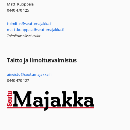
Matti Kuoppala
0440 470 125
toimitus@seutumajakka.fi
matti.kuoppala@seutumajakka.fi
Toimitukselliset asiat
Taitto ja ilmoitusvalmistus
aineisto@seutumajakka.fi
0440 470 127