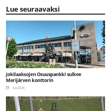
Lue seuraavaksi
Jokilaaksojen Osuuspankki sulkee
Merijärven konttorin
6.8.2026