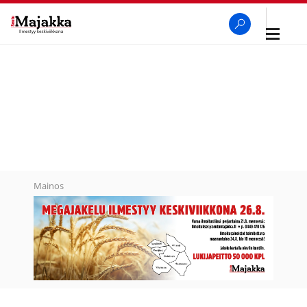
Avaa
navigaa
SeutuMajakka
Haku
Mainos