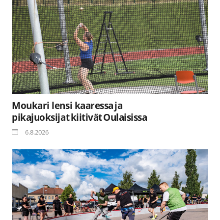
Moukari lensi kaaressa ja
pikajuoksijat kiitivät Oulaisissa
6.8.2026