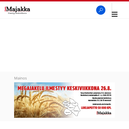
Avaa
navigaa
SeutuMajakka
Haku
Mainos