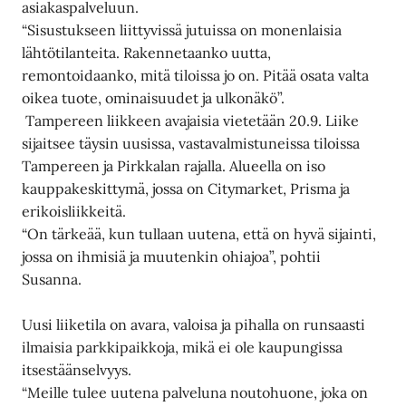
asiakaspalveluun.
“Sisustukseen liittyvissä jutuissa on monenlaisia
lähtötilanteita. Rakennetaanko uutta,
remontoidaanko, mitä tiloissa jo on. Pitää osata valta
oikea tuote, ominaisuudet ja ulkonäkö”.
Tampereen liikkeen avajaisia vietetään 20.9. Liike
sijaitsee täysin uusissa, vastavalmistuneissa tiloissa
Tampereen ja Pirkkalan rajalla. Alueella on iso
kauppakeskittymä, jossa on Citymarket, Prisma ja
erikoisliikkeitä.
“On tärkeää, kun tullaan uutena, että on hyvä sijainti,
jossa on ihmisiä ja muutenkin ohiajoa”, pohtii
Susanna.
Uusi liiketila on avara, valoisa ja pihalla on runsaasti
ilmaisia parkkipaikkoja, mikä ei ole kaupungissa
itsestäänselvyys.
“Meille tulee uutena palveluna noutohuone, joka on