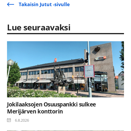
Takaisin Jutut -sivulle
Lue seuraavaksi
Jokilaaksojen Osuuspankki sulkee
Merijärven konttorin
6.8.2026