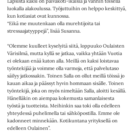
Lapsista kaksi on päiväkoti-ikäisiä ja vanhin toisella
luokalla alakoulussa. Työjuttuihin on helppo keskittyä,
kun kotiasiat ovat kunnossa.
“Eikä me muutenkaan olla murehtijoita tai
stressaajatyyppejä”, lisää Susanna.
“Olemme kuulleet kyselyitä siitä, loppuuko Oulaisten
Värisilmä, mutta kyllä se jatkaa, vaikka yhtään Vuotia
ei olekaan enää katon alla. Meillä on kaksi loistavaa
työntekijää ja voimme olla varmoja, että palvelutaso
säilyy jatkossakin. Toinen Salla on ollut meillä töissä jo
kauan aikaa ja päässyt hyvin hommaan sisälle. Toinen
työntekijä, joka on myös nimeltään Salla, aloitti kesällä.
Hänelläkin on aiempaa kokemusta samanlaisesta
työstä ja tuotteista. Meihinkin saa toki olla edelleen
yhteydessä puhelimella tai sähköpostilla. Emme ole
kadonneet minnekään. Kotikuntana yrityksellä on
edelleen Oulainen”.