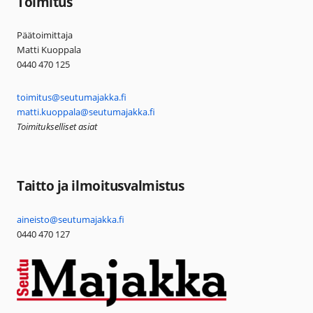
Toimitus
Päätoimittaja
Matti Kuoppala
0440 470 125
toimitus@seutumajakka.fi
matti.kuoppala@seutumajakka.fi
Toimitukselliset asiat
Taitto ja ilmoitusvalmistus
aineisto@seutumajakka.fi
0440 470 127