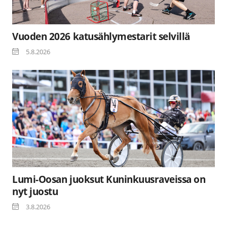
Vuoden 2026 katusählymestarit selvillä
5.8.2026
Lumi-Oosan juoksut Kuninkuusraveissa on
nyt juostu
3.8.2026