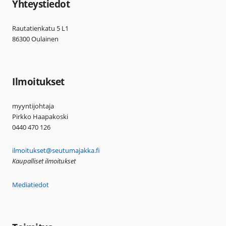
Yhteystiedot
Rautatienkatu 5 L1
86300 Oulainen
Ilmoitukset
myyntijohtaja
Pirkko Haapakoski
0440 470 126
ilmoitukset@seutumajakka.fi
Kaupalliset ilmoitukset
Mediatiedot