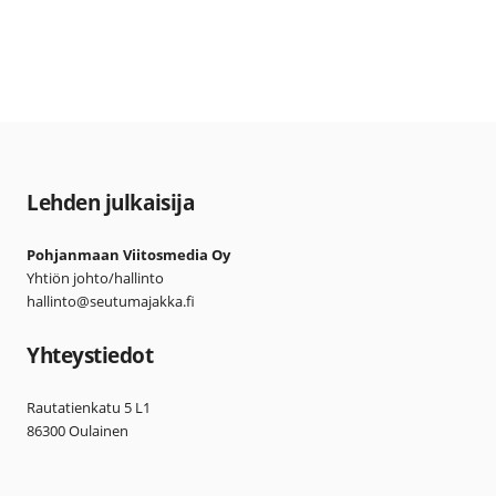
Lehden julkaisija
Pohjanmaan Viitosmedia Oy
Yhtiön johto/hallinto
hallinto@seutumajakka.fi
Yhteystiedot
Rautatienkatu 5 L1
86300 Oulainen