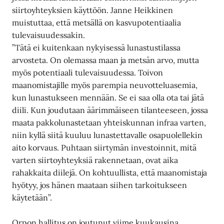
siirtoyhteyksien käyttöön. Janne Heikkinen
muistuttaa, että metsällä on kasvupotentiaalia
tulevaisuudessakin.
”Tätä ei kuitenkaan nykyisessä lunastustilassa
arvosteta. On olemassa maan ja metsän arvo, mutta
myös potentiaali tulevaisuudessa. Toivon
maanomistajille myös parempia neuvotteluasemia,
kun lunastukseen mennään. Se ei saa olla ota tai jätä
diili. Kun joudutaan äärimmäiseen tilanteeseen, jossa
maata pakkolunastetaan yhteiskunnan infraa varten,
niin kyllä siitä kuuluu lunastettavalle osapuolellekin
aito korvaus. Puhtaan siirtymän investoinnit, mitä
varten siirtoyhteyksiä rakennetaan, ovat aika
rahakkaita diilejä. On kohtuullista, että maanomistaja
hyötyy, jos hänen maataan siihen tarkoitukseen
käytetään”.
Orpon hallitus on joutunut viime kuukausina