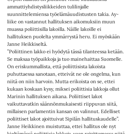
ammattiyhdistysliikkeiden tulilinjalle
suunnittelemiensa työelämäuudistusten takia. Ay-
liike on vastannut hallituksen aikomuksiin muun
muassa poliittisilla lakoilla. Näille lakoille ei
hallituksen puolelta ymmärrystä heru. Ei myöskään
Janne Heikkiseltä.
”Poliittinen lakko ei hyödytä tässä tilanteessa ketään.
Se maksaa työpaikkoja ja tuo mainehaittaa Suomelle.
On eriskummallista, että poliittisista lakoista
puhuttaessa sanotaan, etteivät ne ole ongelma, kun
niitä on niin harvoin. Mutta erikoista on se, ettei
kukaan koskaan kysy, miksei poliittisia lakkoja ollut
Marinin hallituksen aikana. Poliittiset lakot
vaikuttavatkin säännönmukaisesti riippuvan siitä,
millaisen parlamentin kansan on valinnut. Edelliset
poliittiset lakot ajoittuivat Sipilän hallituskaudelle”.
Janne Heikkinen muistuttaa, ettei hallitus ole nyt
kieltämässä poliittisia lakkoja, vaan rajoittamassa niitä.