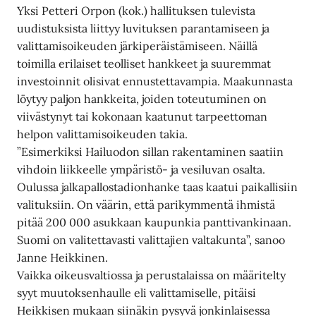
Yksi Petteri Orpon (kok.) hallituksen tulevista
uudistuksista liittyy luvituksen parantamiseen ja
valittamisoikeuden järkiperäistämiseen. Näillä
toimilla erilaiset teolliset hankkeet ja suuremmat
investoinnit olisivat ennustettavampia. Maakunnasta
löytyy paljon hankkeita, joiden toteutuminen on
viivästynyt tai kokonaan kaatunut tarpeettoman
helpon valittamisoikeuden takia.
”Esimerkiksi Hailuodon sillan rakentaminen saatiin
vihdoin liikkeelle ympäristö- ja vesiluvan osalta.
Oulussa jalkapallostadionhanke taas kaatui paikallisiin
valituksiin. On väärin, että parikymmentä ihmistä
pitää 200 000 asukkaan kaupunkia panttivankinaan.
Suomi on valitettavasti valittajien valtakunta”, sanoo
Janne Heikkinen.
Vaikka oikeusvaltiossa ja perustalaissa on määritelty
syyt muutoksenhaulle eli valittamiselle, pitäisi
Heikkisen mukaan siinäkin pysyvä jonkinlaisessa