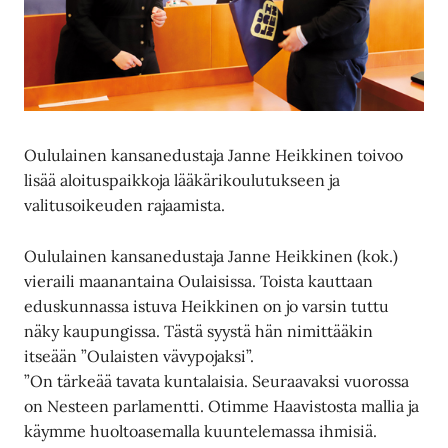
Oululainen kansanedustaja Janne Heikkinen toivoo
lisää aloituspaikkoja lääkärikoulutukseen ja
valitusoikeuden rajaamista.
Oululainen kansanedustaja Janne Heikkinen (kok.)
vieraili maanantaina Oulaisissa. Toista kauttaan
eduskunnassa istuva Heikkinen on jo varsin tuttu
näky kaupungissa. Tästä syystä hän nimittääkin
itseään ”Oulaisten vävypojaksi”.
”On tärkeää tavata kuntalaisia. Seuraavaksi vuorossa
on Nesteen parlamentti. Otimme Haavistosta mallia ja
käymme huoltoasemalla kuuntelemassa ihmisiä.