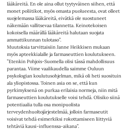
lääkäreitä. En ole aina ollut tyytyväinen siihen, että
monet poliitikot, myös omasta puolueesta, ovat olleet
suojelemassa lääkäreitä, eivätkä ole suostuneet
näkemään vallitsevaa tilannetta. Keinotekoisen
kokoisella määrällä lääkäreitä halutaan suojata
ammattikunnan tulotaso”.
Muutoksia tarvittaisiin Janne Heikkisen mukaan
myös apteekkialalle ja farmaseuttien koulutukseen.
”Etenkin Pohjois-Suomella olisi tässä mahdollisuus
parantaa. Viime vaalikaudella saimme Ouluun
psykologian koulutusohjelman, mikä oli heti suosituin
ala yliopistossa. Toinen asia on se, että kun
pyrkimyksenä on purkaa erilaisia normeja, niin mitä
farmaseuttien koulutukselle voisi tehdä. Olisiko siinä
potentiaalia tulla osa monipuolista
terveydenhuoltojärjestelmää, jolloin farmaseutit
voisivat tehdä esimerkiksi rokottamiseen liittyviä
tehtäviä kausi-influenssa-aikana”.