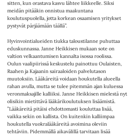
sitten, kun orastava kasvu lähtee liikkeelle. Siksi
meidän pitääkin onnistua maakuntana
koulutuspuolella, jotta korkean osaamisen yritykset
pystyvät pärjäämään täällä”.
Hyvinvointialueiden tiukka taloustilanne puhuttaa
eduskunnassa. Janne Heikkisen mukaan sote on
valtion velkaantumisen kannalta isossa roolissa.
Oulun vaalipiirissä keskustelu painottuu Oulaisten,
Raahen ja Kajaanin sairaaloiden palvelutason
muutoksiin. Lääkäreitä voidaan houkutella alueella
rahan avulla, mutta se tulee pitemmän ajan kuluessa
veronmaksajille kalliiksi. Janne Heikkisen mielestä nyt
olisikin mietittävä lääkärikoulutuksen lisäämistä.
”Lääkäreitä pitäisi ehdottomasti kouluttaa lisää,
vaikka sekin on kallista. On kuitenkin kalliimpaa
houkutella vuokralääkäreitä avoimina oleviin
tehtäviin. Pidemmällä aikavälillä tarvitaan lisää