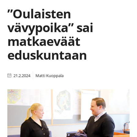
”Oulaisten
vävypoika” sai
matkaeväät
eduskuntaan
21.2.2024
Matti Kuoppala