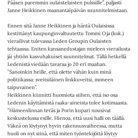
Pääsen paremmin oulaistelaisten pulssille”, paljasti
Janne Heikkinen maanantaipäivän suunnitelmistaan.
Ennen sitä Janne Heikkinen ja häntä Oulaisissa
kestittänyt kaupunginvaltuutettu Tommi Oja (kok.)
vierailivat tulevassa Leden Groupin Oulaisten
tehtaassa. Eniten kansanedustajan mieleen vierailusta
jäi yhtiön kasvuhakuiset suunnitelmat. Tällä hetkellä
Ledenistä viedään tavaraa jo 20 eri maahan.
”Sanoinkin heille, että olette vähän kuin minä
politiikassa: sveitsiläinen linkkuveitsi, moneen
taipuvainen”.
Heikkinen kiinnitti huomiota siihen, että iso osa
Ledenin käyttämistä raaka-aineista tulee kotimaasta.
”Hämeenlinnan teräs ja Porin kupari nousivat
keskustelussa esille. Hienoa, että uusi halli on täällä.
Väkeä on löytynyt hyvin rakennusvaiheessa, mutta
huoli on nyt siinä, että miten työntekijöitä löytyy