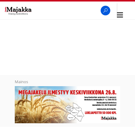
Avaa
navigaa
SeutuMajakka
Haku
Mainos