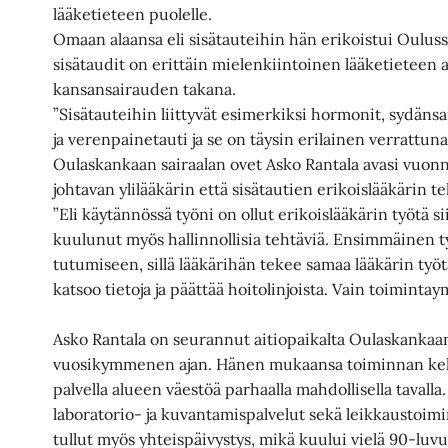
lääketieteen puolelle.
Omaan alaansa eli sisätauteihin hän erikoistui Ouluss
sisätaudit on erittäin mielenkiintoinen lääketieteen 
kansansairauden takana.
”Sisätauteihin liittyvät esimerkiksi hormonit, sydäns
ja verenpainetauti ja se on täysin erilainen verrattun
Oulaskankaan sairaalan ovet Asko Rantala avasi vuon
johtavan ylilääkärin että sisätautien erikoislääkärin te
”Eli käytännössä työni on ollut erikoislääkärin työtä sii
kuulunut myös hallinnollisia tehtäviä. Ensimmäinen 
tutumiseen, sillä lääkärihän tekee samaa lääkärin työtä 
katsoo tietoja ja päättää hoitolinjoista. Vain toimint
Asko Rantala on seurannut aitiopaikalta Oulaskankaa
vuosikymmenen ajan. Hänen mukaansa toiminnan kehit
palvella alueen väestöä parhaalla mahdollisella tavalla
laboratorio- ja kuvantamispalvelut sekä leikkaustoim
tullut myös yhteispäivystys, mikä kuului vielä 90-luv