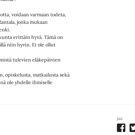
uotta, voidaan varmaan todeta,
 Rantala, jonka mukaan
enki.
kunta erittäin hyvä. Tämä on
lä niin hyvin. Ei ole ollut
emistä tulevien eläkepäivien
n, opiskelusta, matkailusta sekä
nä ole yhdelle ihmiselle
Jaa: