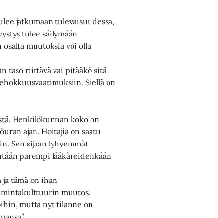
tulee jatkumaan tulevaisuudessa,
vystys tulee säilymään
 osalta muutoksia voi olla
taso riittävä vai pitääkö sitä
 tehokkuusvaatimuksiin. Siellä on
istä. Henkilökunnan koko on
uran ajan. Hoitajia on saatu
hin. Sen sijaan lyhyemmät
e yhtään parempi lääkäreidenkään
 ja tämä on ihan
oimintakulttuurin muutos.
ihin, mutta nyt tilanne on
omansa”.