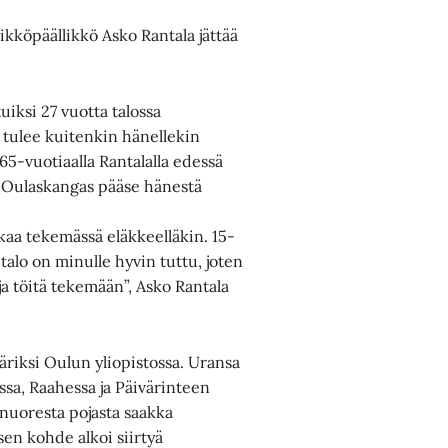
kköpäällikkö Asko Rantala jättää
uiksi 27 vuotta talossa
 tulee kuitenkin hänellekin
 65-vuotiaalla Rantalalla edessä
ei Oulaskangas pääse hänestä
kkaa tekemässä eläkkeelläkin. 15-
talo on minulle hyvin tuttu, joten
a töitä tekemään”, Asko Rantala
äriksi Oulun yliopistossa. Uransa
ssa, Raahessa ja Päivärinteen
 nuoresta pojasta saakka
sen kohde alkoi siirtyä