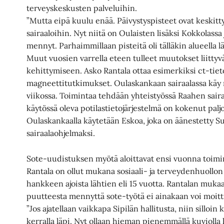
terveyskeskusten palveluihin.
”Mutta eipä kuulu enää. Päivystyspisteet ovat keskit
sairaaloihin. Nyt niitä on Oulaisten lisäksi Kokkolassa
mennyt. Parhaimmillaan pisteitä oli tälläkin alueella
Muut vuosien varrella eteen tulleet muutokset liittyv
kehittymiseen. Asko Rantala ottaa esimerkiksi ct-tie
magneettitutkimukset. Oulaskankaan sairaalassa käy
viikossa. Toimintaa tehdään yhteistyössä Raahen sair
käytössä oleva potilastietojärjestelmä on kokenut palj
Oulaskankaalla käytetään Eskoa, joka on äänestetty 
sairaalaohjelmaksi.
Sote-uudistuksen myötä aloittavat ensi vuonna toimi
Rantala on ollut mukana sosiaali- ja terveydenhuollon
hankkeen ajoista lähtien eli 15 vuotta. Rantalan mukaa
puutteesta mennyttä sote-työtä ei ainakaan voi moitt
”Jos ajatellaan vaikkapa Sipilän hallitusta, niin silloin 
kerralla läpi. Nyt ollaan hieman pienemmällä kuviolla l