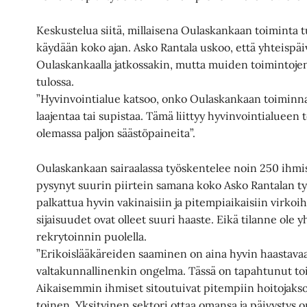
Keskustelua siitä, millaisena Oulaskankaan toiminta 
käydään koko ajan. Asko Rantala uskoo, että yhteispäi
Oulaskankaalla jatkossakin, mutta muiden toimintojen
tulossa.
”Hyvinvointialue katsoo, onko Oulaskankaan toiminnan 
laajentaa tai supistaa. Tämä liittyy hyvinvointialueen
olemassa paljon säästöpaineita”.
Oulaskankaan sairaalassa työskentelee noin 250 ihm
pysynyt suurin piirtein samana koko Asko Rantalan työ
palkattua hyvin vakinaisiin ja pitempiaikaisiin virkoi
sijaisuudet ovat olleet suuri haaste. Eikä tilanne ol
rekrytoinnin puolella.
”Erikoislääkäreiden saaminen on aina hyvin haastavaa
valtakunnallinenkin ongelma. Tässä on tapahtunut t
Aikaisemmin ihmiset sitoutuivat pitempiin hoitojakso
toinen. Yksityinen sektori ottaa omansa ja päivystys 