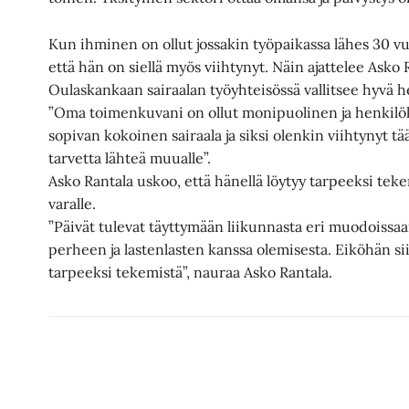
Kun ihminen on ollut jossakin työpaikassa lähes 30 v
että hän on siellä myös viihtynyt. Näin ajattelee Asko
Oulaskankaan sairaalan työyhteisössä vallitsee hyvä h
”Oma toimenkuvani on ollut monipuolinen ja henkilö
sopivan kokoinen sairaala ja siksi olenkin viihtynyt tääl
tarvetta lähteä muualle”.
Asko Rantala uskoo, että hänellä löytyy tarpeeksi tek
varalle.
”Päivät tulevat täyttymään liikunnasta eri muodoissaa
perheen ja lastenlasten kanssa olemisesta. Eiköhän sii
tarpeeksi tekemistä”, nauraa Asko Rantala.