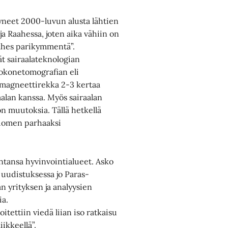
tyneet 2000-luvun alusta lähtien
 ja Raahessa, joten aika vähiin on
 lähes parikymmentä”.
ät sairaalateknologian
tokonetomografian eli
 magneettirekka 2-3 kertaa
aalan kanssa. Myös sairaalan
on muutoksia. Tällä hetkellä
Suomen parhaaksi
ntansa hyvinvointialueet. Asko
 uudistuksessa jo Paras-
n yrityksen ja analyysien
ia.
koitettiin viedä liian iso ratkaisu
iikkeellä”.