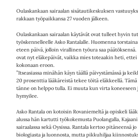
Oulaskankaan sairaalan sisätautikeskuksen vastuuyksi
rakkaan työpaikkansa 27 vuoden jälkeen.
Oulaskankaan sairaalan käytävät ovat tulleet hyvin tut
työskennelleelle Asko Rantalalle. Huomenna torstaina
eteen päivä, jolloin virallinen työura saa päätöksensä.
ovat nyt eläkepäivät, vaikka mies toteaakin heti, ett
kokonaan eroon.
”Itseasiassa minähän käyn täällä päivystämässä ja kei
20 prosenttia lääkäreistä tekee töitä eläkkeellä. Tämä 
tänne on helppo tulla. Ei muuta kun virta koneeseen j
hymyilee.
Asko Rantala on kotoisin Rovaniemeltä ja opiskeli lääk
alussa hän kartutti työkokemusta Puolangalla, Kajaani
sairaalassa sekä Oysissa. Rantala kertoo pitäneensä jo
biologiasta ja luonnosta, mutta pikkuhiljaa kiinnostuk