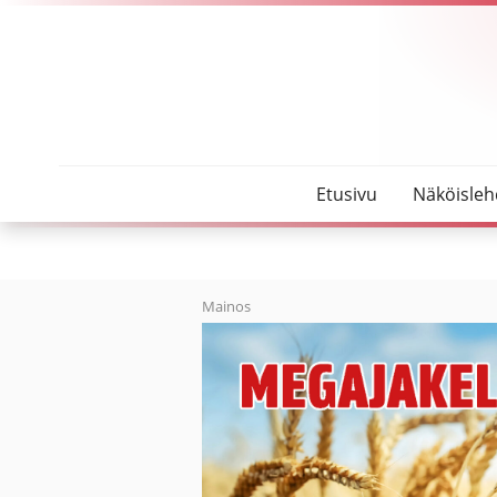
SeutuMajakka
Oulaskankaalla vallitsee hyvä henki
Etusivu
Näköisleh
Mainos