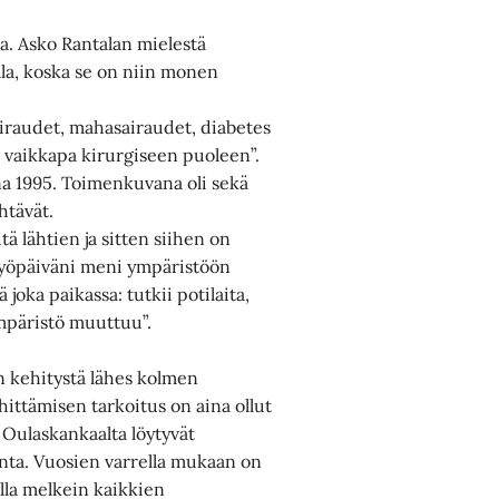
a. Asko Rantalan mielestä
ala, koska se on niin monen
airaudet, mahasairaudet, diabetes
a vaikkapa kirurgiseen puoleen”.
na 1995. Toimenkuvana oli sekä
htävät.
tä lähtien ja sitten siihen on
työpäiväni meni ympäristöön
joka paikassa: tutkii potilaita,
aympäristö muuttuu”.
n kehitystä lähes kolmen
tämisen tarkoitus on aina ollut
. Oulaskankaalta löytyvät
inta. Vuosien varrella mukaan on
ulla melkein kaikkien