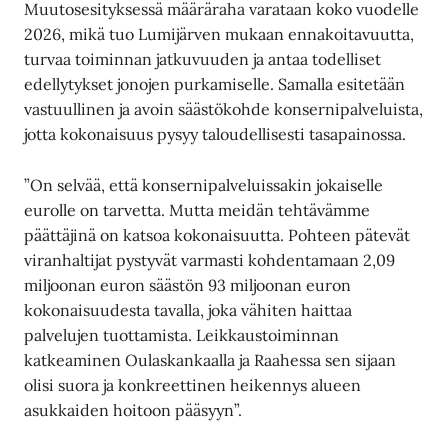
Muutosesityksessä määräraha varataan koko vuodelle
2026, mikä tuo Lumijärven mukaan ennakoitavuutta,
turvaa toiminnan jatkuvuuden ja antaa todelliset
edellytykset jonojen purkamiselle. Samalla esitetään
vastuullinen ja avoin säästökohde konsernipalveluista,
jotta kokonaisuus pysyy taloudellisesti tasapainossa.
”On selvää, että konsernipalveluissakin jokaiselle
eurolle on tarvetta. Mutta meidän tehtävämme
päättäjinä on katsoa kokonaisuutta. Pohteen pätevät
viranhaltijat pystyvät varmasti kohdentamaan 2,09
miljoonan euron säästön 93 miljoonan euron
kokonaisuudesta tavalla, joka vähiten haittaa
palvelujen tuottamista. Leikkaustoiminnan
katkeaminen Oulaskankaalla ja Raahessa sen sijaan
olisi suora ja konkreettinen heikennys alueen
asukkaiden hoitoon pääsyyn”.