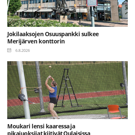
Jokilaaksojen Osuuspankki sulkee
Merijärven konttorin
6.8.2026
Moukari lensi kaaressa ja
pikajuoksijat kiitivät Oulaisissa