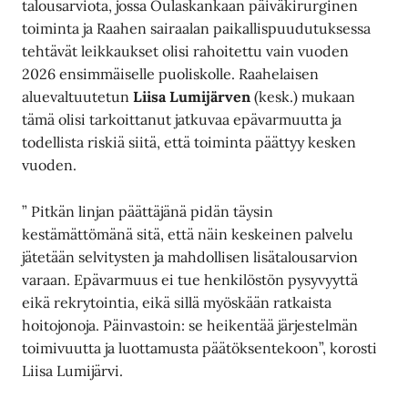
talousarviota, jossa Oulaskankaan päiväkirurginen
toiminta ja Raahen sairaalan paikallispuudutuksessa
tehtävät leikkaukset olisi rahoitettu vain vuoden
2026 ensimmäiselle puoliskolle. Raahelaisen
aluevaltuutetun
Liisa Lumijärven
(kesk.) mukaan
tämä olisi tarkoittanut jatkuvaa epävarmuutta ja
todellista riskiä siitä, että toiminta päättyy kesken
vuoden.
” Pitkän linjan päättäjänä pidän täysin
kestämättömänä sitä, että näin keskeinen palvelu
jätetään selvitysten ja mahdollisen lisätalousarvion
varaan. Epävarmuus ei tue henkilöstön pysyvyyttä
eikä rekrytointia, eikä sillä myöskään ratkaista
hoitojonoja. Päinvastoin: se heikentää järjestelmän
toimivuutta ja luottamusta päätöksentekoon”, korosti
Liisa Lumijärvi.