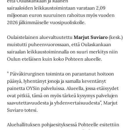
että Oulaskankaan ja Raahen
sairaaloiden leikkaustoimintaan varataan 2,09
miljoonan euron suuruinen rahoitus myös vuoden
2026 jälkimmäiselle vuosipuoliskolle.
Oulaistelainen aluevaltuutettu
Marjut Suviaro
(kesk.)
muistutti puheenvuorossaan, että Oulaskankaan
sairaalan leikkaustoiminnalla on suuri merkitys niin
Oulun eteläisen kuin koko Pohteen alueelle.
” Päiväkirurginen toiminta on parantanut hoitoon
pääsyä, lyhentänyt jonoja ja samalla keventänyt
painetta OYSin palveluissa. Alueella, jossa etäisyydet
ovat pitkiä, tämä on myös tärkeä kysymys palvelujen
saavutettavuudesta ja yhdenvertaisuudesta”, Marjut
Suviaro totesi.
Aluehallituksen pohjaesityksessä Pohteelle esitettiin