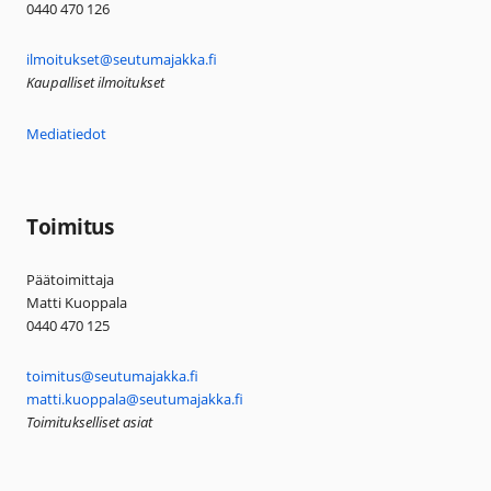
0440 470 126
ilmoitukset@seutumajakka.fi
Kaupalliset ilmoitukset
Mediatiedot
Toimitus
Päätoimittaja
Matti Kuoppala
0440 470 125
toimitus@seutumajakka.fi
matti.kuoppala@seutumajakka.fi
Toimitukselliset asiat