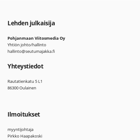
Lehden julkaisija
Pohjanmaan Viitosmedia Oy
Yhtiön johto/hallinto
hallinto@seutumajakka.fi
Yhteystiedot
Rautatienkatu 5 L1
86300 Oulainen
Ilmoitukset
myyntijohtaja
Pirkko Haapakoski