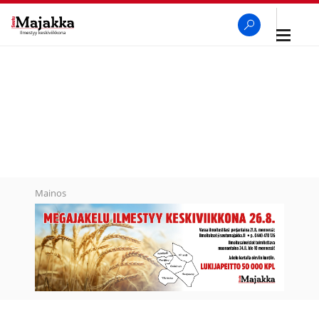
Avaa
navigaa
SeutuMajakka
Haku
Mainos